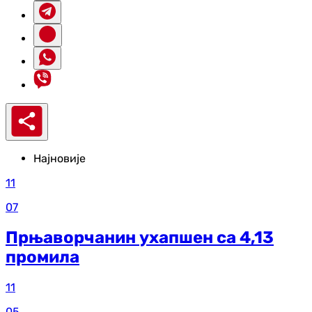
Најновије
11
07
Прњаворчанин ухапшен са 4,13
промила
11
05