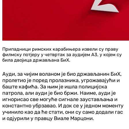
Припадници римских карабињера извели су праву
филмску потјеру у четвртак за аудијем А3, у којем су
била двојица држављана БиХ.
Ауди, за чијим воланом је био држављанин БиХ,
пролетио је поред пролазника, угрожавајући и
баште кафића. За њим је ишла полицијска
патрола, али ауди је био бржи. Наиме, ауди је
игнорисао све могуће сигнале заустављања и
константно убрзавао. И док се у једном моменту
учинило као да ће стати, они су само додали гас
и одјурили у правцу Виале Марцони.