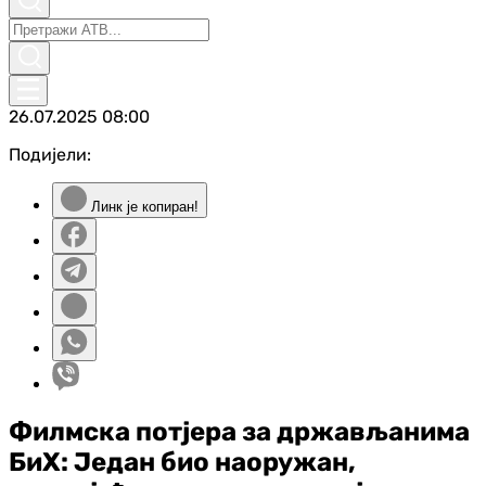
26.07.2025
08:00
Подијели:
Линк је копиран!
Филмска потјера за држављанима
БиХ: Један био наоружан,