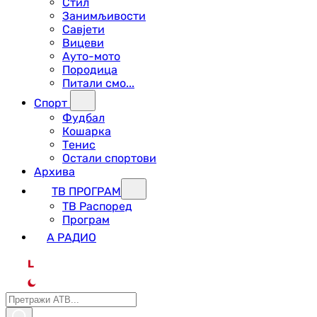
Стил
Занимљивости
Савјети
Вицеви
Ауто-мото
Породица
Питали смо...
Спорт
Фудбал
Кошарка
Тенис
Остали спортови
Архива
ТВ ПРОГРАМ
ТВ Распоред
Програм
А РАДИО
L