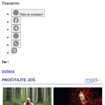
Подијели:
Линк је копиран!
Таг
:
potjera