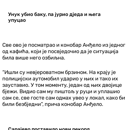
Унук убио баку, па јурио дједа и њега
упуцао
Све ово је посматрао и конобар Анђело из једног
од кафића, који је посвједочио да је ситуација
била више него озбиљна.
“Ишли су невјероватном брзином. На крају је
полицијски аутомобил ударио у њих и тако их
зауставио. У том моменту, један од њих двојице
бјежи. Видио сам му пиштољ у руци и уплашио
сам се, све госте сам одмах увео у локал, како би
били безбједни”, прича конобар Анђело.
Сарајево поставило нови рекорд