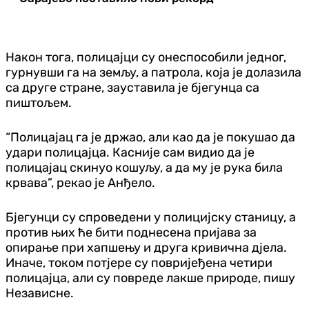
Након тога, полицајци су онеспособили једног,
гурнувши га на земљу, а патрола, која је долазила
са друге стране, зауставила је бјегунца са
пиштољем.
“Полицајац га је држао, али као да је покушао да
удари полицајца. Касније сам видио да је
полицајац скинуо кошуљу, а да му је рука била
крвава”, рекао је Анђело.
Бјегунци су спроведени у полицијску станицу, а
против њих ће бити поднесена пријава за
опирање при хапшењу и друга кривична дјела.
Иначе, током потјере су повријеђена четири
полицајца, али су повреде лакше природе, пишу
Независне.