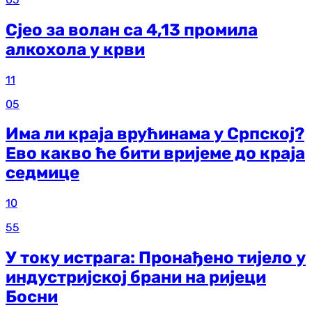
Сјео за волан са 4,13 промила
алкохола у крви
11
05
Има ли краја врућинама у Српској?
Ево какво ће бити вријеме до краја
седмице
10
55
У току истрага: Пронађено тијело у
индустријској брани на ријеци
Босни