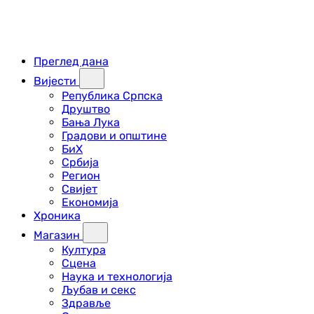
Преглед дана
Вијести
Република Српска
Друштво
Бања Лука
Градови и општине
БиХ
Србија
Регион
Свијет
Економија
Хроника
Магазин
Култура
Сцена
Наука и технологија
Љубав и секс
Здравље