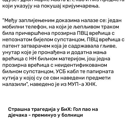
који указују на покушај кријумчарења.
"Међу заплијењеним доказима налазе се: један
мобилни телефон, на који је љепљивом траком
била причвршћена прозирна ПВЦ врећица с
непознатом бијелом супстанцом, ПВЦ врећица с
патент затварачем која је садржавала гљиве,
унутар које је пронађена и додатна мања
врећица с НН биљном материјом, још једна
прозирна врећица с неидентификованом
биљном супстанцом, УСБ кабл те папирната
кутија у којој су се сви наведени предмети
налазили", наведено је из МУП-а ХНК.
Страшна трагедија у БиХ: Гол пао на
дјечака - преминуо у болници