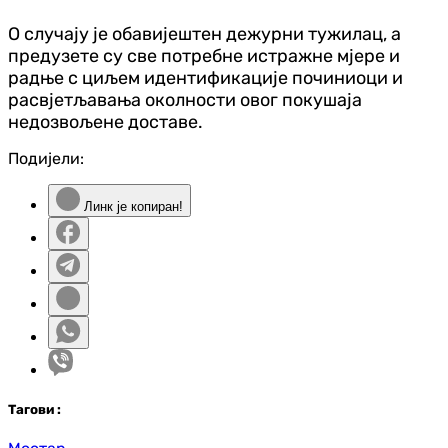
О случају је обавијештен дежурни тужилац, а
предузете су све потребне истражне мјере и
радње с циљем идентификације починиоци и
расвјетљавања околности овог покушаја
недозвољене доставе.
Подијели:
Линк је копиран!
Таг
ови
: