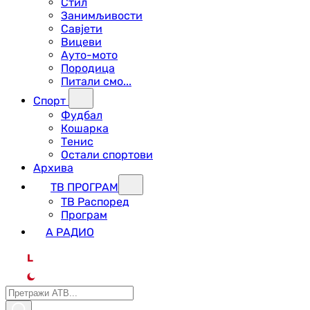
Стил
Занимљивости
Савјети
Вицеви
Ауто-мото
Породица
Питали смо...
Спорт
Фудбал
Кошарка
Тенис
Остали спортови
Архива
ТВ ПРОГРАМ
ТВ Распоред
Програм
А РАДИО
L