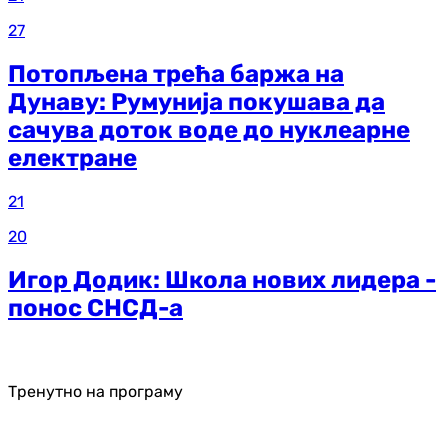
27
Потопљена трећа баржа на
Дунаву: Румунија покушава да
сачува доток воде до нуклеарне
електране
21
20
Игор Додик: Школа нових лидера -
понос СНСД-а
Тренутно на програму