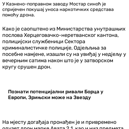
У Казнено-поправном заводу Мостар синоћ је
спријечен покушај уноса наркотичких средстава
помоћу дрона.
Како је саопштено из Министарства унутрашњих
послова Херцеговачко-неретванског кантона,
полицијски службеници Сектора
криминалистичке полиције, Одјељљња за
посебне намјене, изашли су на увиђај у недјељу у
вечерњим сатима након што је у затворском
кругу срушен дрон.
Познати потенцијални ривали Борца у
Европи, Зрињски може на Звезду
На мјесту догађаја пронађен је и привремено
одузет дрон марке Авата 2.1, као и низ предмета