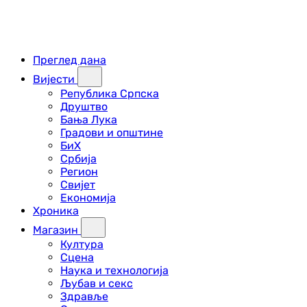
Преглед дана
Вијести
Република Српска
Друштво
Бања Лука
Градови и општине
БиХ
Србија
Регион
Свијет
Економија
Хроника
Магазин
Култура
Сцена
Наука и технологија
Љубав и секс
Здравље