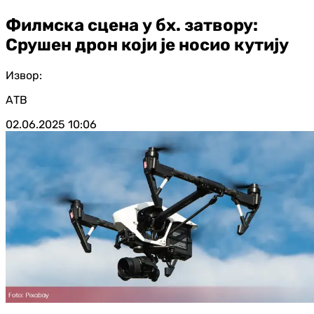
Филмска сцена у бх. затвору:
Срушен дрон који је носио кутију
Извор:
АТВ
02.06.2025
10:06