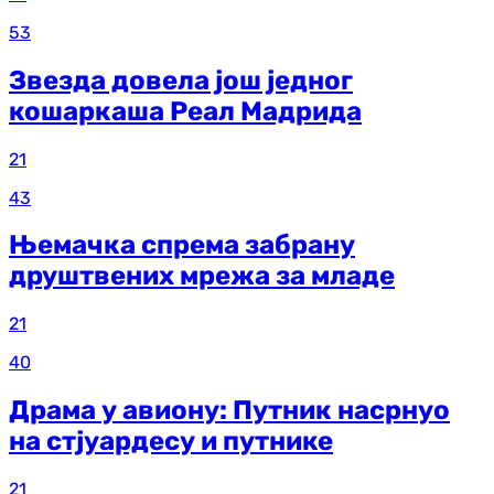
53
Звезда довела још једног
кошаркаша Реал Мадрида
21
43
Њемачка спрема забрану
друштвених мрежа за младе
21
40
Драма у авиону: Путник насрнуо
на стјуардесу и путнике
21