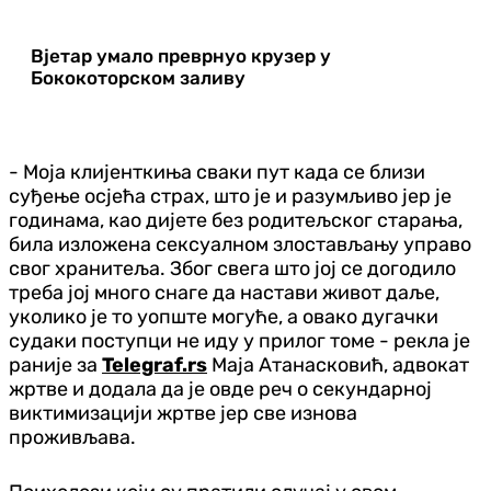
Вјетар умало преврнуо крузер у
Бококоторском заливу
- Моја клијенткиња сваки пут када се близи
суђење осјећа страх, што је и разумљиво јер је
годинама, као дијете без родитељског старања,
била изложена сексуалном злостављању управо
свог хранитеља. Због свега што јој се догодило
треба јој много снаге да настави живот даље,
уколико је то уопште могуће, а овако дугачки
судаки поступци не иду у прилог томе - рекла је
раније за
Telegraf.rs
Маја Атанасковић, адвокат
жртве и додала да је овде реч о секундарној
виктимизацији жртве јер све изнова
проживљава.