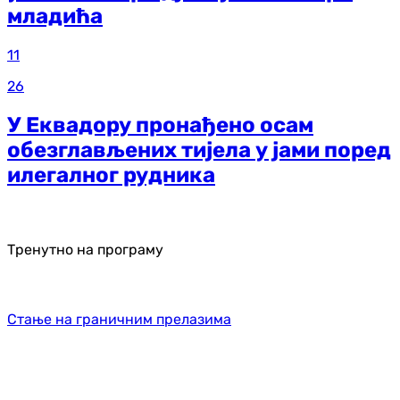
младића
11
26
У Еквадору пронађено осам
обезглављених тијела у јами поред
илегалног рудника
Тренутно на програму
Стање на граничним прелазима