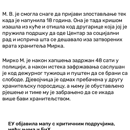
М. В. је смогла снаге да пријави злостављање тек
када је напунила 18 година. Она је тада кришом
изашла из куће и отишла код другарице која јој је
пружила подршку да оде Центар за социјални
рад и исприча шта се дешавало иза затворених
врата хранитеља Мирка.
Мирко М. је након хапшења задржан 48 сати у
полицији, а након истека зафржавања саслушан
је код дежурног тужиоца и пуштен да се брани са
слободе. Дјевојчица је одмах пребачена у другу
хранитељску поросдицу, а њему је обустављено
рјешење и тиме му је забрањено да се икада
више бави хранитељством.
ЕУ објавила мапу с критичним подручјима,
међу њима и БиХ