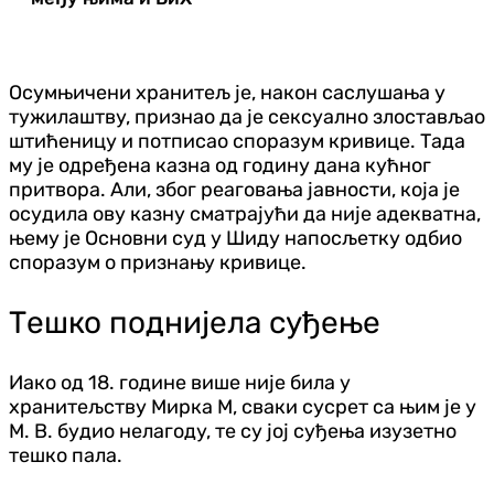
Осумњичени хранитељ је, након саслушања у
тужилаштву, признао да је сексуално злостављао
штићеницу и потписао споразум кривице. Тада
му је одређена казна од годину дана кућног
притвора. Али, због реаговања јавности, која је
осудила ову казну сматрајући да није адекватна,
њему је Основни суд у Шиду напосљетку одбио
споразум о признању кривице.
Тешко поднијела суђење
Иако од 18. године више није била у
хранитељству Мирка М, сваки сусрет са њим је у
М. В. будио нелагоду, те су јој суђења изузетно
тешко пала.