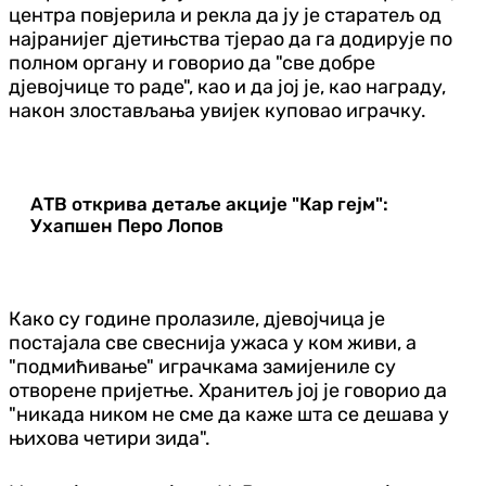
центра повјерила и рекла да ју је старатељ од
најранијег дјетињства тјерао да га додирује по
полном органу и говорио да "све добре
дјевојчице то раде", као и да јој је, као награду,
након злостављања увијек куповао играчку.
АТВ открива детаље акције "Кар гејм":
Ухапшен Перо Лопов
Како су године пролазиле, дјевојчица је
постајала све свеснија ужаса у ком живи, а
"подмићивање" играчкама замијениле су
отворене пријетње. Хранитељ јој је говорио да
"никада ником не сме да каже шта се дешава у
њихова четири зида".