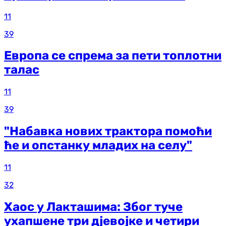
11
39
Европа се спрема за пети топлотни
талас
11
39
"Набавка нових трактора помоћи
ће и опстанку младих на селу"
11
32
Хаос у Лакташима: Због туче
ухапшене три дјевојке и четири