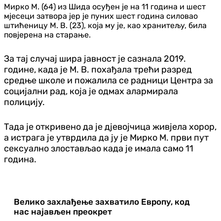
Мирко М. (64) из Шида осуђен је на 11 година и шест
мјесеци затвора јер је пуних шест година силовао
штићеницу М. В. (23), која му је, као хранитељу, била
повјерена на старање.
За тај случај шира јавност је сазнала 2019.
године, када је М. В. похађала трећи разред
средње школе и пожалила се радници Центра за
социјални рад, која је одмах алармирала
полицију.
Тада је откривено да је дјевојчица живјела хорор,
а истрага је утврдила да ју је Мирко М. први пут
сексуално злостављао када је имала само 11
година.
Велико захлађење захватило Европу, код
нас најављен преокрет