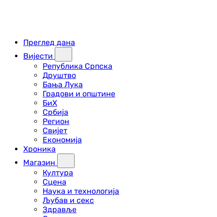
Преглед дана
Вијести
Република Српска
Друштво
Бања Лука
Градови и општине
БиХ
Србија
Регион
Свијет
Економија
Хроника
Магазин
Култура
Сцена
Наука и технологија
Љубав и секс
Здравље