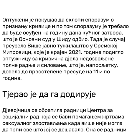
Оптужени је покушао да склопи споразум о
признању кривице и по том споразуму је требало
да буде осуђен на годину дана кућног затвора,
што је Основни суд у Шиду одбио. Тада је случај
преузело Више јавно тужилаштво у Сремској
Митровици, које је крајен 2021. године подигло
оптужницу за кривична дјела недозвољене
полне радње и силовање, што је, напосљетку,
довело до првостепене пресуде на 11 и по
година.
Тјерао је да га додирује
Дјевојчица се обратила радници Центра за
социјални рад која се бави помагањем жртвама
сексуалног злостављања када више није могла
да трпи све што јој се дешавало. Она се радници