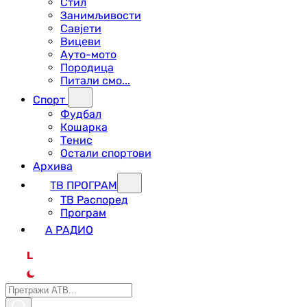
Стил
Занимљивости
Савјети
Вицеви
Ауто-мото
Породица
Питали смо...
Спорт
Фудбал
Кошарка
Тенис
Остали спортови
Архива
ТВ ПРОГРАМ
ТВ Распоред
Програм
А РАДИО
L