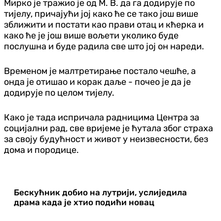
Мирко је тражио је од М. В. да га додирује по
тијелу, причајући јој како ће се тако још више
зближити и постати као прави отац и кћерка и
како ће је још више вољети уколико буде
послушна и буде радила све што јој он нареди.
Временом је малтретирање постало чешће, а
онда је отишао и корак даље - почео је да је
додирује по целом тијелу.
Како је тада испричала радницима Центра за
социјални рад, све вријеме је ћутала због страха
за своју будућност и живот у неизвесности, без
дома и породице.
Бескућник добио на лутрији, услиједила
драма када је хтио подићи новац