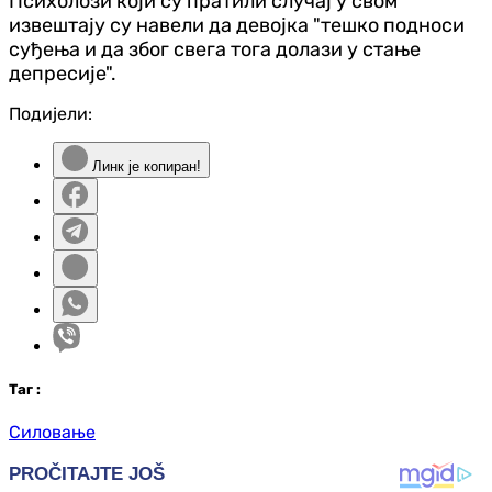
Психолози који су пратили случај у свом
извештају су навели да девојка "тешко подноси
суђења и да због свега тога долази у стање
депресије".
Подијели:
Линк је копиран!
Таг
:
Силовање