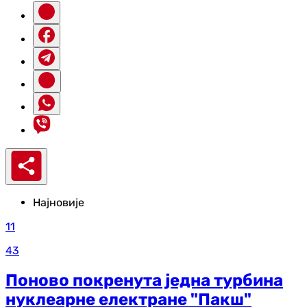
Најновије
11
43
Поново покренута једна турбина
нуклеарне електране "Пакш"