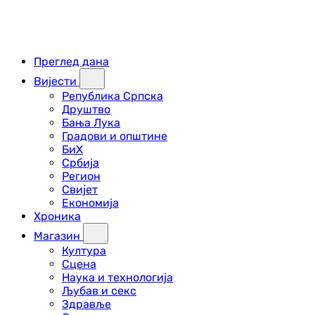
Преглед дана
Вијести
Република Српска
Друштво
Бања Лука
Градови и општине
БиХ
Србија
Регион
Свијет
Економија
Хроника
Магазин
Култура
Сцена
Наука и технологија
Љубав и секс
Здравље