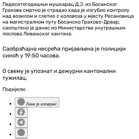
Педесетогодишњи мушкарац Д.Ј. из Босанског
Грахова смртно је страдао када је изгубио контролу
над возилом и слетио с коловоза у мјесту Ресановица
на магистралном путу Босанско Грахово-Дрвар,
саопштено је данас из Министарства унутрашњих
послова Ливањског кантона.
Саобраћајна несрећа пријављена је полицији
синоћ у 19:50 часова.
О свему је упознат и дежурни кантонални
тужилац.
Подијели:
Линк је копиран!