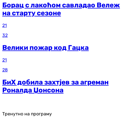
Борац с лакоћом савладао Вележ
на старту сезоне
21
32
Велики пожар код Гацка
21
28
БиХ добила захтјев за агреман
Роналда Џонсона
Тренутно на програму