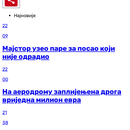
Најновије
22
09
Мајстор узео паре за посао који
није одрадио
22
00
На аеродрому заплијењена дрога
вриједна милион евра
21
38