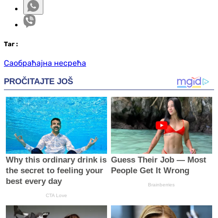
Таг
:
Саобраћајна несрећа