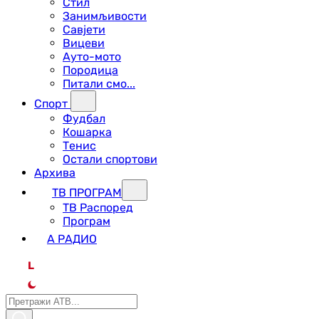
Стил
Занимљивости
Савјети
Вицеви
Ауто-мото
Породица
Питали смо...
Спорт
Фудбал
Кошарка
Тенис
Остали спортови
Архива
ТВ ПРОГРАМ
ТВ Распоред
Програм
А РАДИО
L