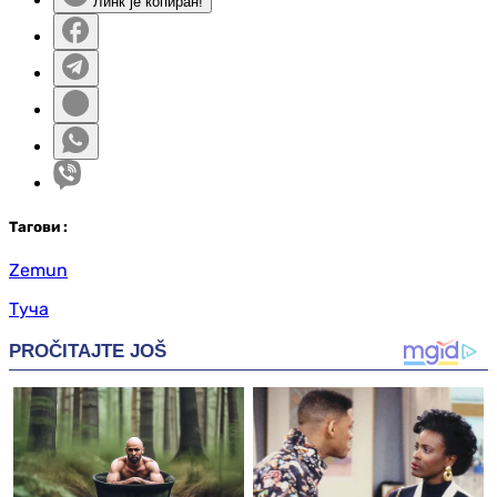
Линк је копиран!
Таг
ови
:
Zemun
Туча