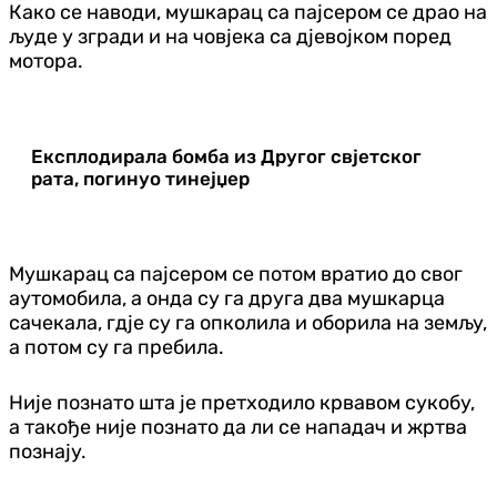
Како се наводи, мушкарац са пајсером се драо на
људе у згради и на човјека са дјевојком поред
мотора.
Експлодирала бомба из Другог свјетског
рата, погинуо тинејџер
Мушкарац са пајсером се потом вратио до свог
аутомобила, а онда су га друга два мушкарца
сачекала, гдје су га опколила и оборила на земљу,
а потом су га пребила.
Није познато шта је претходило крвавом сукобу,
а такође није познато да ли се нападач и жртва
познају.