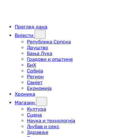
Преглед дана
Вијести
Република Српска
Друштво
Бања Лука
Градови и општине
БиХ
Србија
Регион
Свијет
Економија
Хроника
Магазин
Култура
Сцена
Наука и технологија
Љубав и секс
Здравље