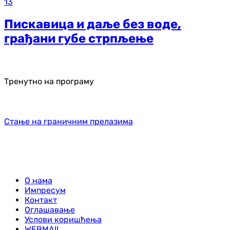
13
Пискавица и даље без воде,
грађани губе стрпљење
Тренутно на програму
Стање на граничним прелазима
О нама
Импресум
Контакт
Оглашавање
Услови коришћења
WEBMAIL