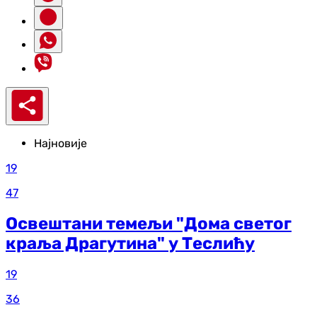
Најновије
19
47
Освештани темељи "Дома светог
краља Драгутина" у Теслићу
19
36