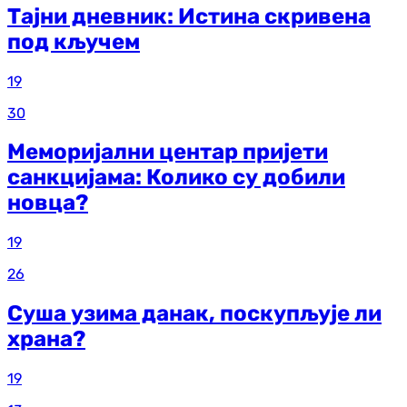
Тајни дневник: Истина скривена
под кључем
19
30
Меморијални центар пријети
санкцијама: Колико су добили
новца?
19
26
Суша узима данак, поскупљује ли
храна?
19