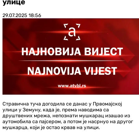
улице
29.07.2025
18:56
Стравична туча догодила се данас у Првомајској
улици у Земуну, када је, према наводима са
друштвених мрежа, непознати мушкарац изашао из
аутомобила са пајсером, а потом је насрнуо на другог
мушкарца, који је остао крвав на улици.