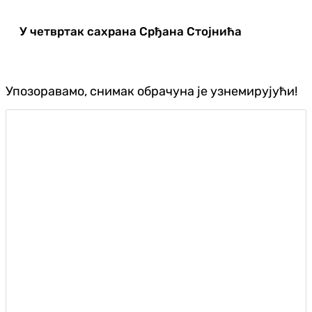
У четвртак сахрана Срђана Стојнића
Упозоравамо, снимак обрачуна је узнемирујући!