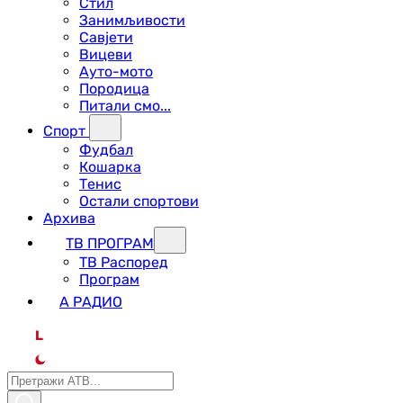
Стил
Занимљивости
Савјети
Вицеви
Ауто-мото
Породица
Питали смо...
Спорт
Фудбал
Кошарка
Тенис
Остали спортови
Архива
ТВ ПРОГРАМ
ТВ Распоред
Програм
А РАДИО
L