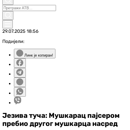
29.07.2025
18:56
Подијели:
Линк је копиран!
Језива туча: Мушкарац пајсером
пребио другог мушкарца насред