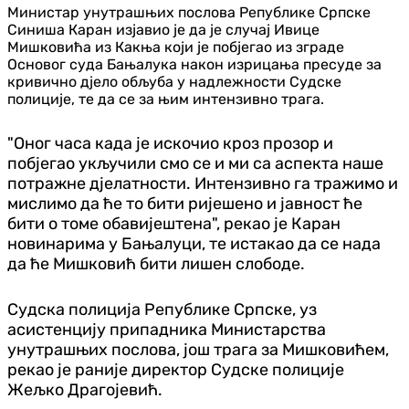
Министар унутрашњих послова Републике Српске
Синиша Каран изјавио је да је случај Ивице
Мишковића из Какња који је побјегао из зграде
Основог суда Бањалука након изрицања пресуде за
кривично дјело обљуба у надлежности Судске
полиције, те да се за њим интензивно трага.
"Оног часа када је искочио кроз прозор и
побјегао укључили смо се и ми са аспекта наше
потражне дјелатности. Интензивно га тражимо и
мислимо да ће то бити ријешено и јавност ће
бити о томе обавијештена", рекао је Каран
новинарима у Бањалуци, те истакао да се нада
да ће Мишковић бити лишен слободе.
Судска полиција Републике Српске, уз
асистенцију припадника Министарства
унутрашњих послова, још трага за Мишковићем,
рекао је раније директор Судске полиције
Жељко Драгојевић.