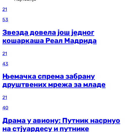
21
53
Звезда довела још једног
кошаркаша Реал Мадрида
21
43
Њемачка спрема забрану
друштвених мрежа за младе
21
40
Драма у авиону: Путник насрнуо
на стјуардесу и путнике