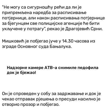
"Не могу са сигурношћу рећи да ли је
припремљена наредба за расписивање
потјернице, али након расписивања потјернице
за бјегунцем све полицијске агенције ће бити
укључене у потрагу", рекао је Драгојевић Срни.
Мишковић је побјегао јуче у 14.30 часова из
зграде Основног суда Бањалука.
Надзорне камере АТВ-а снимиле педофила
док је бјежао!
Он је спроведен у собу за задржавање и док је
чекао отправак рјешења о пресуди насилно је
отворио прозор и побјегао.