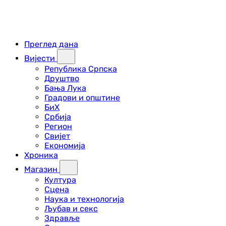
Преглед дана
Вијести
Република Српска
Друштво
Бања Лука
Градови и општине
БиХ
Србија
Регион
Свијет
Економија
Хроника
Магазин
Култура
Сцена
Наука и технологија
Љубав и секс
Здравље