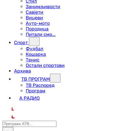
Стил
Занимљивости
Савјети
Вицеви
Ауто-мото
Породица
Питали смо...
Спорт
Фудбал
Кошарка
Тенис
Остали спортови
Архива
ТВ ПРОГРАМ
ТВ Распоред
Програм
А РАДИО
L