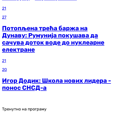
21
27
Потопљена трећа баржа на
Дунаву: Румунија покушава да
сачува доток воде до нуклеарне
електране
21
20
Игор Додик: Школа нових лидера -
понос СНСД-а
Тренутно на програму