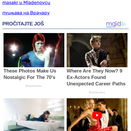
masakr u Mladenovcu
пуцњава на Врачару