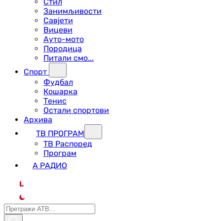
Стил
Занимљивости
Савјети
Вицеви
Ауто-мото
Породица
Питали смо...
Спорт
Фудбал
Кошарка
Тенис
Остали спортови
Архива
ТВ ПРОГРАМ
ТВ Распоред
Програм
А РАДИО
L