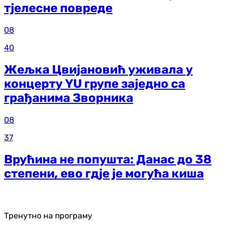
тјелесне повреде
08
40
Жељка Цвијановић уживала у
концерту YU групе заједно са
грађанима Зворника
08
37
Врућина не попушта: Данас до 38
степени, ево гдје је могућа киша
Тренутно на програму