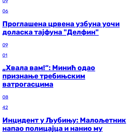
09
06
Проглашена црвена узбуна уочи
доласка тајфуна "Делфин"
09
01
„Хвала вам!“: Минић одао
признање требињским
ватрогасцима
08
42
Инцидент у Љубињу: Малољетник
напао полицајца и нанио му