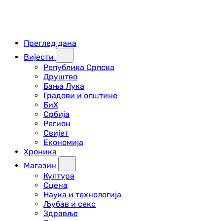
Преглед дана
Вијести
Република Српска
Друштво
Бања Лука
Градови и општине
БиХ
Србија
Регион
Свијет
Економија
Хроника
Магазин
Култура
Сцена
Наука и технологија
Љубав и секс
Здравље