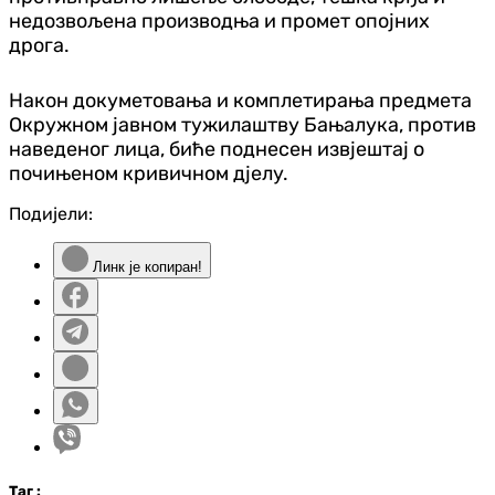
недозвољена производња и промет опојних
дрога.
Након докуметовања и комплетирања предмета
Окружном јавном тужилаштву Бањалука, против
наведеног лица, биће поднесен извјештај о
почињеном кривичном дјелу.
Подијели:
Линк је копиран!
Таг
: