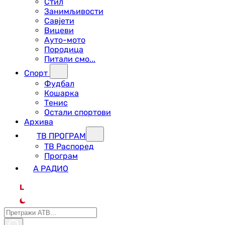
Стил
Занимљивости
Савјети
Вицеви
Ауто-мото
Породица
Питали смо...
Спорт
Фудбал
Кошарка
Тенис
Остали спортови
Архива
ТВ ПРОГРАМ
ТВ Распоред
Програм
А РАДИО
L