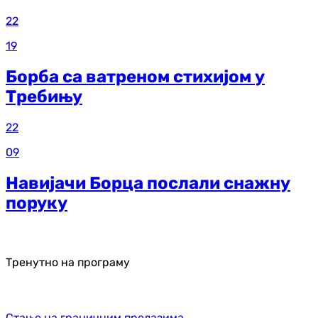
22
19
Борба са ватреном стихијом у
Требињу
22
09
Навијачи Борца послали снажну
поруку
Тренутно на програму
Стање на граничним прелазима