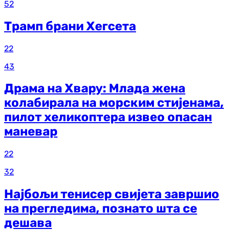
52
Трамп брани Хегсета
22
43
Драма на Хвару: Млада жена
колабирала на морским стијенама,
пилот хеликоптера извео опасан
маневар
22
32
Најбољи тенисер свијета завршио
на прегледима, познато шта се
дешава