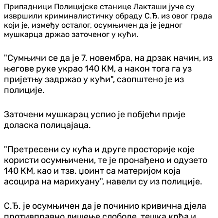
Припадници Полицијске станице Лакташи јуче су
извршили криминалистичку обраду С.Ђ. из овог града
који је, између осталог, осумњичен да је једног
мушкарца држао заточеног у кући.
"Сумњичи се да је 7. новембра, на дрзак начин, из
његове руке украо 140 КМ, а након тога га уз
пријетњу задржао у кући", саопштено је из
полиције.
Заточени мушкарац успио је побјећи прије
доласка полицајаца.
"Претресени су кућа и друге просторије које
користи осумњичени, те је пронађено и одузето
140 КМ, као и тзв. џоинт са материјом која
асоцира на марихуану", навели су из полиције.
С.Ђ. је осумњичен да је починио кривична дјела
противправно лишење слободе, тешка крђа и