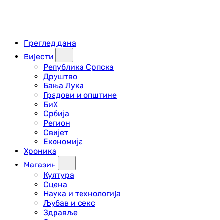
Преглед дана
Вијести
Република Српска
Друштво
Бања Лука
Градови и општине
БиХ
Србија
Регион
Свијет
Економија
Хроника
Магазин
Култура
Сцена
Наука и технологија
Љубав и секс
Здравље