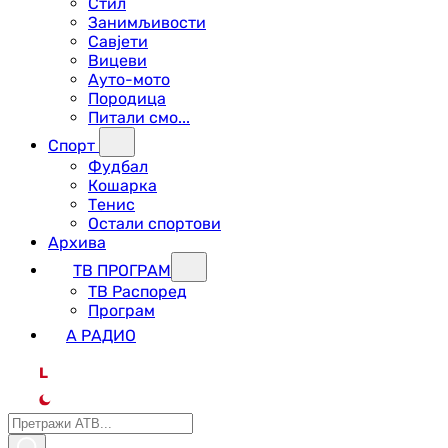
Стил
Занимљивости
Савјети
Вицеви
Ауто-мото
Породица
Питали смо...
Спорт
Фудбал
Кошарка
Тенис
Остали спортови
Архива
ТВ ПРОГРАМ
ТВ Распоред
Програм
А РАДИО
L