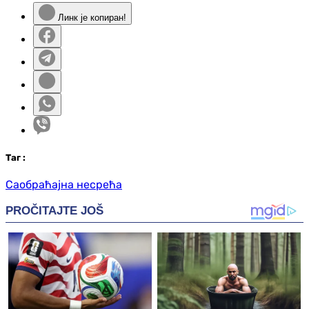
Линк је копиран!
Таг
:
Саобраћајна несрећа