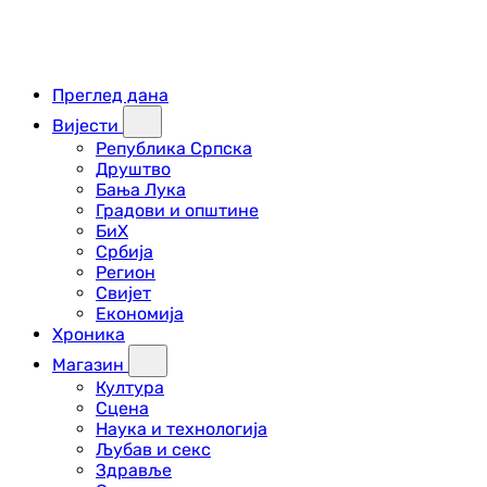
Преглед дана
Вијести
Република Српска
Друштво
Бања Лука
Градови и општине
БиХ
Србија
Регион
Свијет
Економија
Хроника
Магазин
Култура
Сцена
Наука и технологија
Љубав и секс
Здравље