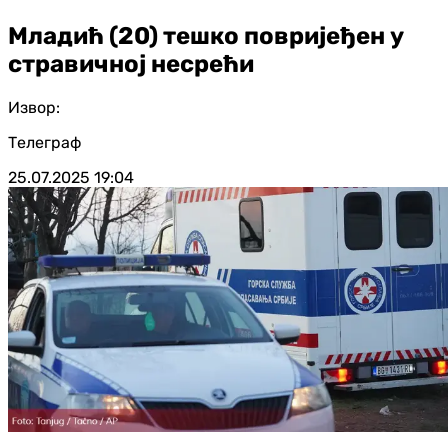
Младић (20) тешко повријеђен у
стравичној несрећи
Извор:
Телеграф
25.07.2025
19:04