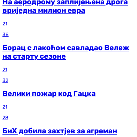
На аеродрому заплијењена дрога
вриједна милион евра
21
38
Борац с лакоћом савладао Вележ
на старту сезоне
21
32
Велики пожар код Гацка
21
28
БиХ добила захтјев за агреман