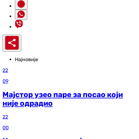
Најновије
22
09
Мајстор узео паре за посао који
није одрадио
22
00