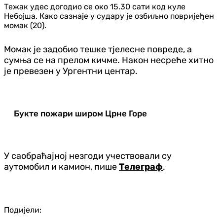
Тежак удес догодио се око 15.30 сати код куле
Небојша. Како сазнаје у судару је озбиљно повријеђен
момак (20).
Момак је задобио тешке тјелесне повреде, а
сумња се на прелом кичме. Након несреће хитно
је превезен у Ургентни центар.
Букте пожари широм Црне Горе
У саобраћајној незгоди учествовали су
аутомобил и камион, пише
Телеграф
.
Подијели: