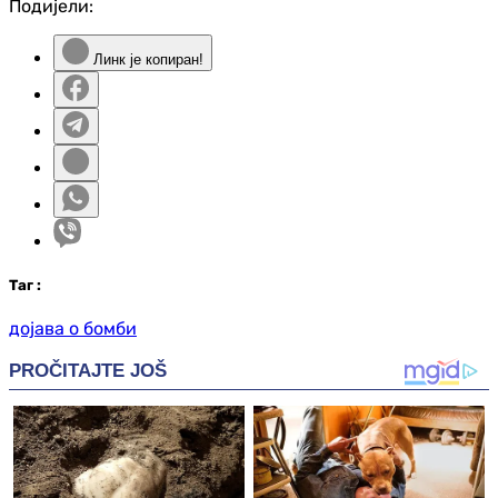
Подијели:
Линк је копиран!
Таг
:
дојава о бомби