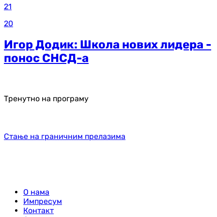
21
20
Игор Додик: Школа нових лидера -
понос СНСД-а
Тренутно на програму
Стање на граничним прелазима
О нама
Импресум
Контакт