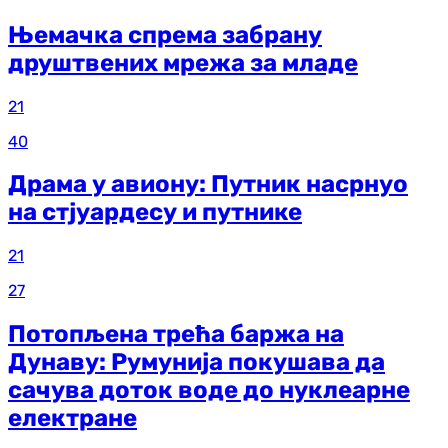
Њемачка спрема забрану
друштвених мрежа за младе
21
40
Драма у авиону: Путник насрнуо
на стјуардесу и путнике
21
27
Потопљена трећа баржа на
Дунаву: Румунија покушава да
сачува доток воде до нуклеарне
електране