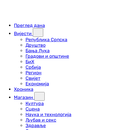
Преглед дана
Вијести
Република Српска
Друштво
Бања Лука
Градови и општине
БиХ
Србија
Регион
Свијет
Економија
Хроника
Магазин
Култура
Сцена
Наука и технологија
Љубав и секс
Здравље