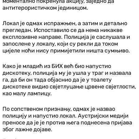
моментално покренула акцију, заједно да
антитерористичком јединицом.
Локал је одмах испражњен, а затим и детаљно
прегледан. Испоставило се да нема никакве
експлозивне направе. Полиција је саслушала и
запослене у локалу, који су рекли да током
цијеле ноћи нису примијетили ништа сумњиво.
Како је младић из БИХ већ био напустио
дискотеку, полиција му је ушла у траг и назвала
га, да би он тада објаснио да је у тоалету
дискотеке видио свјетлуцање црвене свјетлости,
као малу лампицу.
По сопственом признању, одмах је назвао
полицију и напустио локал. Аустријски медији
преносе да је је против њега поднесена пријава
због лажне дојаве.