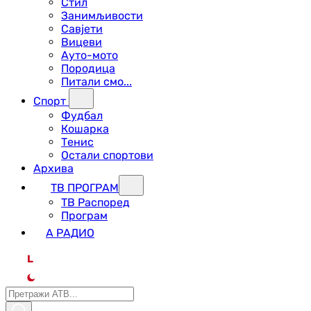
Стил
Занимљивости
Савјети
Вицеви
Ауто-мото
Породица
Питали смо...
Спорт
Фудбал
Кошарка
Тенис
Остали спортови
Архива
ТВ ПРОГРАМ
ТВ Распоред
Програм
А РАДИО
L