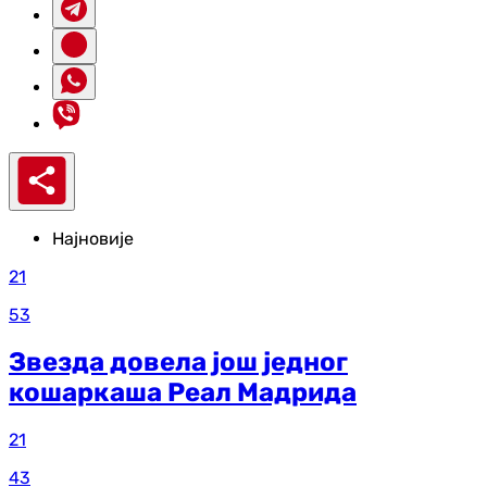
Најновије
21
53
Звезда довела још једног
кошаркаша Реал Мадрида
21
43