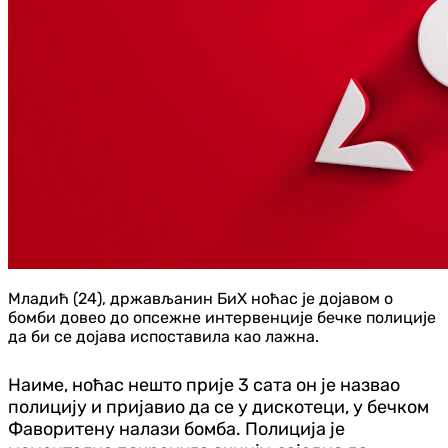
Младић (24), држављанин БиХ ноћас је дојавом о
бомби довео до опсежне интервенције бечке полиције
да би се дојава испоставила као лажна.
Наиме, ноћас нешто прије 3 сата он је назвао
полицију и пријавио да се у дискотеци, у бечком
Фаворитену налази бомба. Полиција је