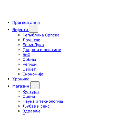
Преглед дана
Вијести
Република Српска
Друштво
Бања Лука
Градови и општине
БиХ
Србија
Регион
Свијет
Економија
Хроника
Магазин
Култура
Сцена
Наука и технологија
Љубав и секс
Здравље