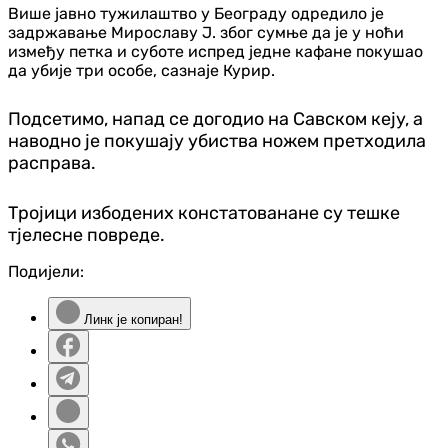
Више јавно тужилаштво у Београду одредило је
задржавање Мирославу Ј. због сумње да је у ноћи
између петка и суботе испред једне кафане покушао
да убије три особе, сазнаје Курир.
Подсетимо, напад се догодио на Савском кеју, а
наводно је покушају убиства ножем претходила
расправа.
Тројици избодених констатованане су тешке
тjелесне повреде.
Подијели:
Линк је копиран!