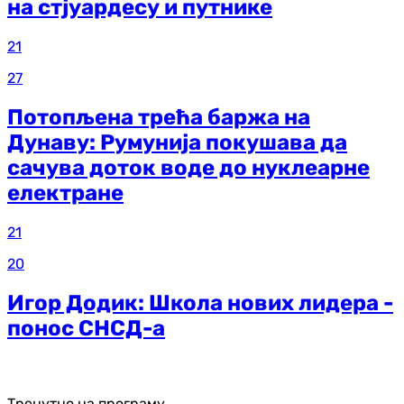
на стјуардесу и путнике
21
27
Потопљена трећа баржа на
Дунаву: Румунија покушава да
сачува доток воде до нуклеарне
електране
21
20
Игор Додик: Школа нових лидера -
понос СНСД-а
Тренутно на програму