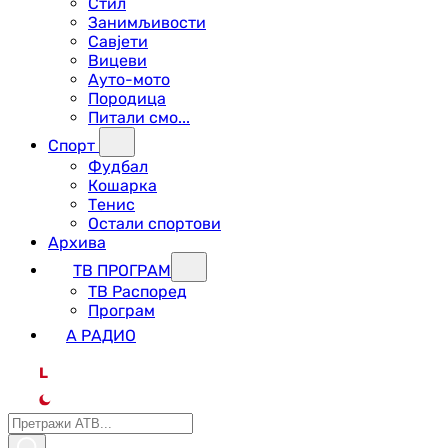
Стил
Занимљивости
Савјети
Вицеви
Ауто-мото
Породица
Питали смо...
Спорт
Фудбал
Кошарка
Тенис
Остали спортови
Архива
ТВ ПРОГРАМ
ТВ Распоред
Програм
А РАДИО
L