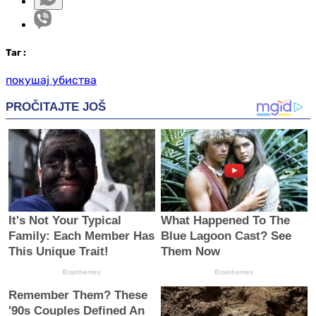
Таг
:
покушај убиства