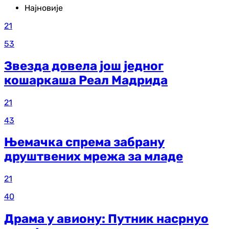
Најновије
21
53
Звезда довела још једног
кошаркаша Реал Мадрида
21
43
Њемачка спрема забрану
друштвених мрежа за младе
21
40
Драма у авиону: Путник насрнуо