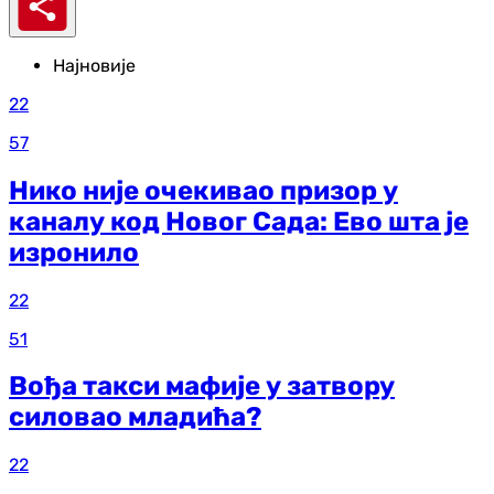
Најновије
22
57
Нико није очекивао призор у
каналу код Новог Сада: Ево шта је
изронило
22
51
Вођа такси мафије у затвору
силовао младића?
22