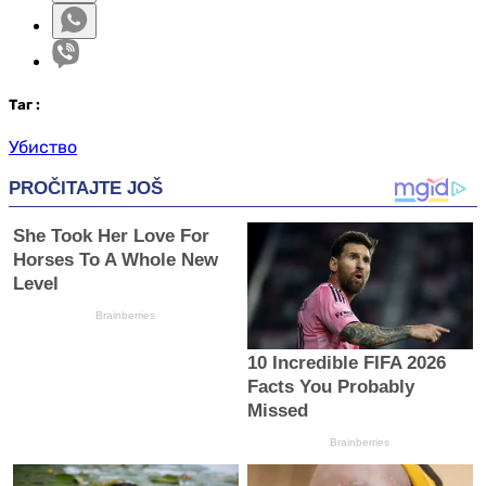
Таг
:
Убиство