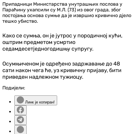
Припадници Министарства унутрашњих послова у
Параћину ухапсили су М.Л. (73) из овог града, због
постојања основа сумње да је извршио кривично дjело
тешко убиство.
Како се сумња, он је јутрос у породичној кући,
оштрим предметом усмртио
седамдесетједногодишњу супругу.
Осумњиченом је одређено задржавање до 48
сати након чега ће, уз кривичну пријаву, бити
приведен надлежном тужиоцу.
Подијели:
Линк је копиран!