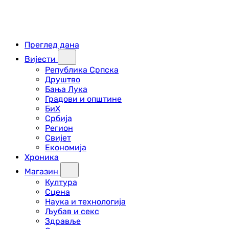
Преглед дана
Вијести
Република Српска
Друштво
Бања Лука
Градови и општине
БиХ
Србија
Регион
Свијет
Економија
Хроника
Магазин
Култура
Сцена
Наука и технологија
Љубав и секс
Здравље