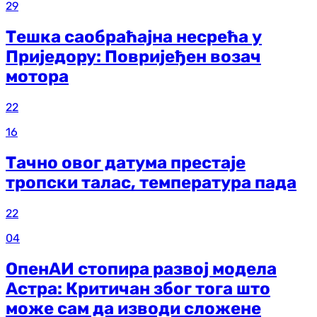
29
Тешка саобраћајна несрећа у
Приједору: Повријеђен возач
мотора
22
16
Тачно овог датума престаје
тропски талас, температура пада
22
04
ОпенАИ стопира развој модела
Астра: Критичан због тога што
може сам да изводи сложене