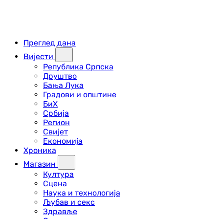
Преглед дана
Вијести
Република Српска
Друштво
Бања Лука
Градови и општине
БиХ
Србија
Регион
Свијет
Економија
Хроника
Магазин
Култура
Сцена
Наука и технологија
Љубав и секс
Здравље