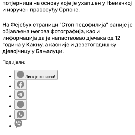
потјерница на основу које је ухапшен у Њемачкој
и изручен правосуђу Српске.
На Фејсбук страници "Стоп педофилија" раније је
објављена његова фотографија, као и
информација да је напаствовао дјечака од 12
година у Какњу, а касније и деветогодишњу
дјевојчицу у Бањалуци.
Подијели:
Линк је копиран!