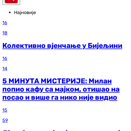
Најновије
16
18
Колективно вјенчање у Бијељини
16
14
5 МИНУТА МИСТЕРИЈЕ: Милан
попио кафу са мајком, отишао на
посао и више га нико није видио
15
59