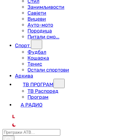
Стил
Занимљивости
Савјети
Вицеви
Ауто-мото
Породица
Питали смо...
Спорт
Фудбал
Кошарка
Тенис
Остали спортови
Архива
ТВ ПРОГРАМ
ТВ Распоред
Програм
А РАДИО
L