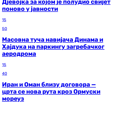
Дјевојка за којом је полудио свијет
поново у јавности
15
50
Масовна туча навијача Динама и
Хајдука на паркингу загребачког
аеродрома
15
40
Иран и Оман близу договора —
црта се нова рута кроз Ормуски
мореуз