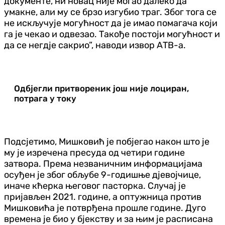
документе, ни новац није могао далеко да
умакне, али му се брзо изгубио траг. Због тога се
не искључује могућност да је имао помагача који
га је чекао и одвезао. Такође постоји могућност и
да се негдје сакрио”, наводи извор АТВ-а.
Одбјегли притвореник још није лоциран,
потрага у току
Подсјетимо, Мишковић је побјегао након што је
му је изречена пресуда од четири године
затвора. Према незваничним информацијама
осуђен је због обљубе 9-годишње дјевојчице,
иначе кћерка његовог пасторка. Случај је
пријављен 2021. године, а оптужница против
Мишковића је потврђена прошле године. Дуго
времена је био у бјекству и за њим је расписана