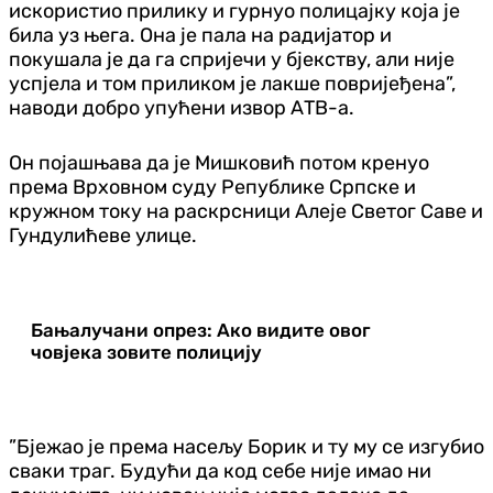
искористио прилику и гурнуо полицајку која је
била уз њега. Она је пала на радијатор и
покушала је да га спријечи у бјекству, али није
успјела и том приликом је лакше повријеђена”,
наводи добро упућени извор АТВ-а.
Он појашњава да је Мишковић потом кренуо
према Врховном суду Републике Српске и
кружном току на раскрсници Алеје Светог Саве и
Гундулићеве улице.
Бањалучани опрез: Ако видите овог
човјека зовите полицију
”Бјежао је према насељу Борик и ту му се изгубио
сваки траг. Будући да код себе није имао ни