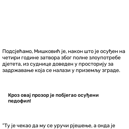
Подсјећамо, Мишковић је, након што је осуђен на
четири године затвора због полне злоупотребе
дјетета, из суднице доведен у просторију за
задржавање која се налази у приземљу зграде.
Кроз овај прозор је побјегао осуђени
педофил!
”Ту је чекао да му се уручи рјешење, а онда је