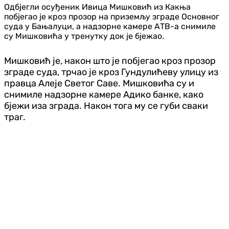
Одбјегли осуђеник Ивица Мишковић из Какња
побјегао је кроз прозор на приземљу зграде Основног
суда у Бањалуци, а надзорне камере АТВ-а снимиле
су Мишковића у тренутку док је бјежао.
Мишковић је, након што је побјегао кроз прозор
зграде суда, трчао је кроз Гундулићеву улицу из
правца Алеје Светог Саве. Мишковића су и
снимиле надзорне камере Адико банке, како
бјежи иза зграда.
Након тога му се губи сваки
траг.