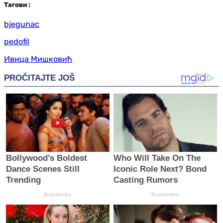
Таг
ови
:
bjegunac
pedofil
Ивица Мишковић