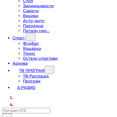
Стил
Занимљивости
Савјети
Вицеви
Ауто-мото
Породица
Питали смо...
Спорт
Фудбал
Кошарка
Тенис
Остали спортови
Архива
ТВ ПРОГРАМ
ТВ Распоред
Програм
А РАДИО
L