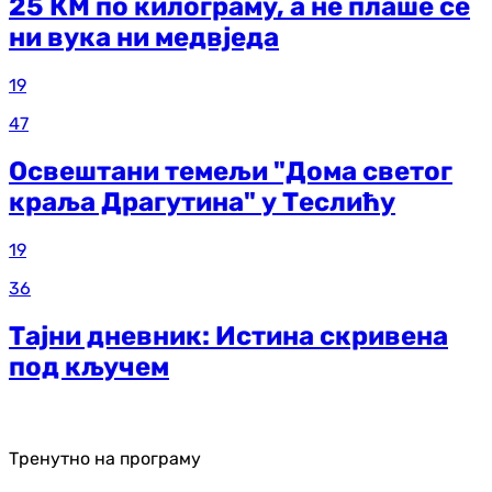
25 КМ по килограму, а не плаше се
ни вука ни медвједа
19
47
Освештани темељи "Дома светог
краља Драгутина" у Теслићу
19
36
Тајни дневник: Истина скривена
под кључем
Тренутно на програму