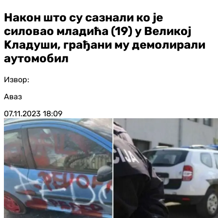
Након што су сазнали ко је
силовао младића (19) у Великој
Kладуши, грађани му демолирали
аутомобил
Извор:
Аваз
07.11.2023
18:09