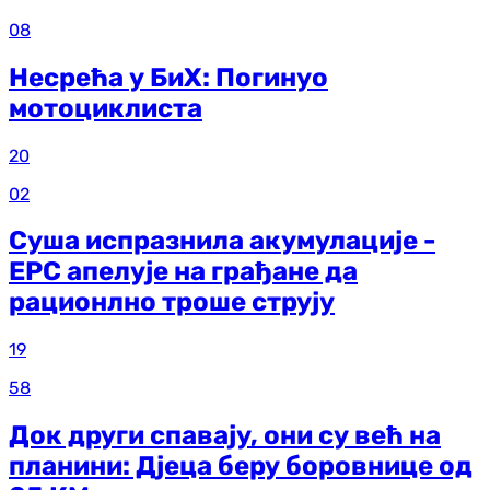
08
Несрећа у БиХ: Погинуо
мотоциклиста
20
02
Суша испразнила акумулације -
ЕРС апелује на грађане да
рационлно троше струју
19
58
Док други спавају, они су већ на
планини: Дјеца беру боровнице од