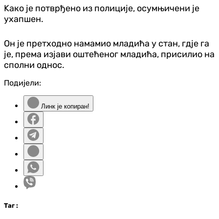
Kако је потврђено из полиције, осумњичени је
ухапшен.
Он је претходно намамио младића у стан, гдје га
је, према изјави оштећеног младића, присилио на
сполни однос.
Подијели:
Линк је копиран!
Таг
: