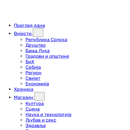
Преглед дана
Вијести
Република Српска
Друштво
Бања Лука
Градови и општине
БиХ
Србија
Регион
Свијет
Економија
Хроника
Магазин
Култура
Сцена
Наука и технологија
Љубав и секс
Здравље