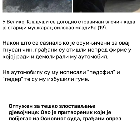
У Великој Kладуши се догодио стравичан злочин када
је старији мушкарац силовао младића (19).
Након што се сазнало ко је осумњичени за овај
гнусан чин, грађани су отишли испред фирме у
којој ради и демолирали му аутомобил.
На аутомобилу су му исписали "педофил" и
"педер" те су му избушили гуме.
Оптужен за тешко злостављање
дјевојчице: Ово је притвореник који је
побјегао из Основног суда, грађани опрез