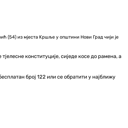
 (54) из мјеста Kршље у општини Нови Град чији је
 тјелесне конституције, сиједе косе до рамена, а
бесплатан број 122 или се обратити у најближу