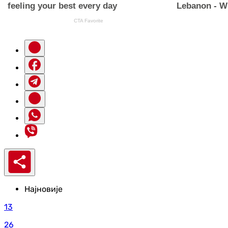
Најновије
13
26