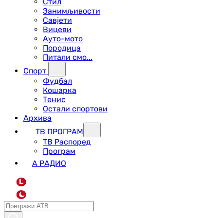
Стил
Занимљивости
Савјети
Вицеви
Ауто-мото
Породица
Питали смо...
Спорт
Фудбал
Кошарка
Тенис
Остали спортови
Архива
ТВ ПРОГРАМ
ТВ Распоред
Програм
А РАДИО
L