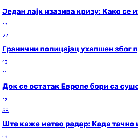
Један лајк изазива кризу: Како се
13
22
Гранични полицајац ухапшен због 
13
11
Док се остатак Европе бори са суш
12
58
Шта каже метео радар: Када тачно 
12