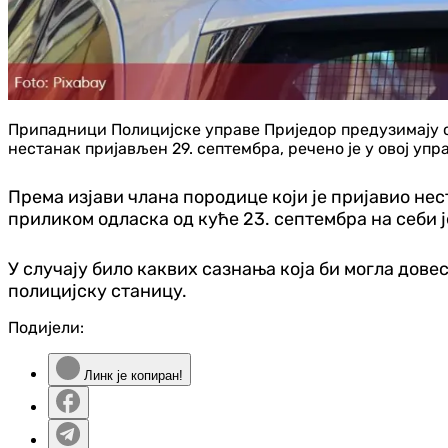
Припадници Полицијске управе Приједор предузимају с
нестанак пријављен 29. септембра, речено је у овој упр
Према изјави члана породице који је пријавио нес
приликом одласка од куће 23. септембра на себи ј
У случају било каквих сазнања која би могла дове
полицијску станицу.
Подијели:
Линк је копиран!