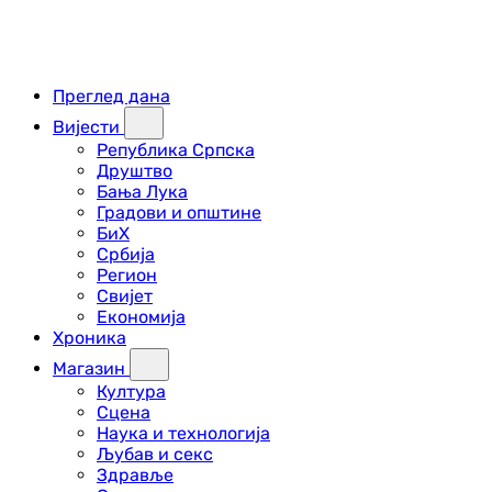
Преглед дана
Вијести
Република Српска
Друштво
Бања Лука
Градови и општине
БиХ
Србија
Регион
Свијет
Економија
Хроника
Магазин
Култура
Сцена
Наука и технологија
Љубав и секс
Здравље