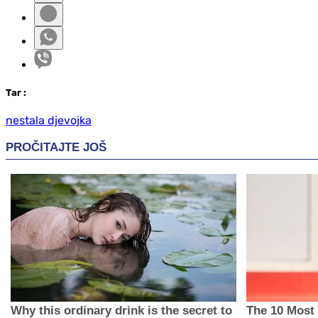
Таг
:
nestala djevojka