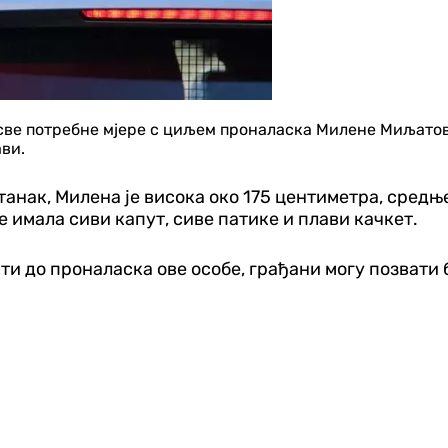
ве потребне мјере с циљем проналаска Милене Миљатовић
ави.
танак, Милена је висока око 175 центиметра, средње
е имала сиви капут, сиве патике и плави качкет.
сти до проналаска ове особе, грађани могу позвати 