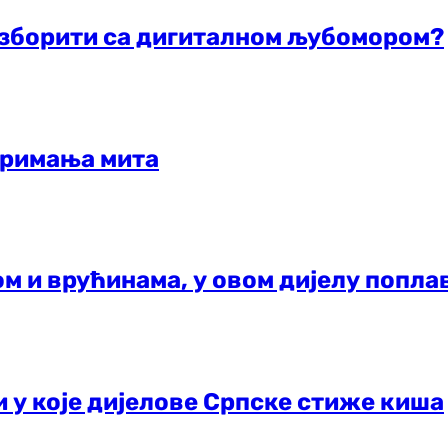
 изборити са дигиталном љубомором?
примања мита
ом и врућинама, у овом дијелу попла
и у које дијелове Српске стиже киша