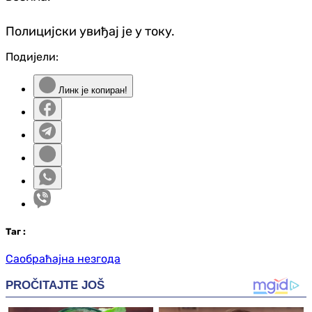
Полицијски увиђај је у току.
Подијели:
Линк је копиран!
Таг
:
Саобраћајна незгода