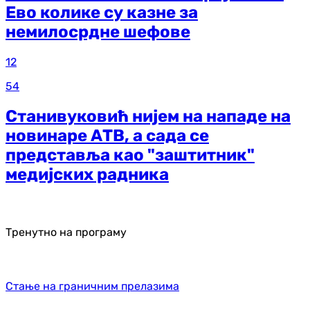
Ево колике су казне за
немилосрдне шефове
12
54
Станивуковић нијем на нападе на
новинаре АТВ, а сада се
представља као "заштитник"
медијских радника
Тренутно на програму
Стање на граничним прелазима