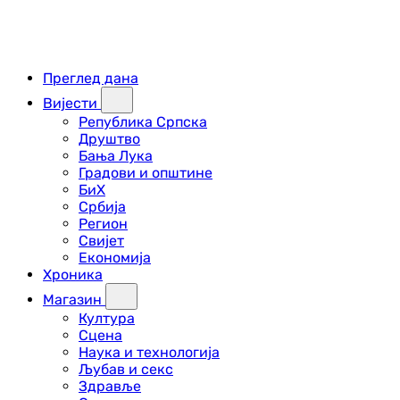
Преглед дана
Вијести
Република Српска
Друштво
Бања Лука
Градови и општине
БиХ
Србија
Регион
Свијет
Економија
Хроника
Магазин
Култура
Сцена
Наука и технологија
Љубав и секс
Здравље