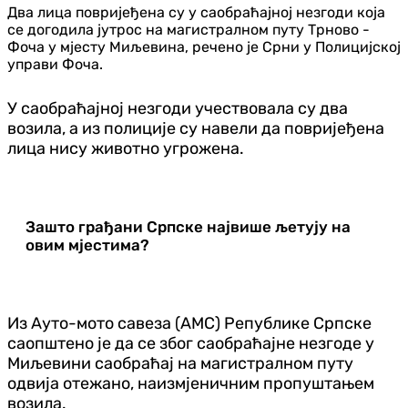
Два лица повријеђена су у саобраћајној незгоди која
се догодила јутрос на магистралном путу Трново -
Фоча у мјесту Миљевина, речено је Срни у Полицијској
управи Фоча.
У саобраћајној незгоди учествовала су два
возила, а из полиције су навели да повријеђена
лица нису животно угрожена.
Зашто грађани Српске највише љетују на
овим мјестима?
Из Ауто-мото савеза (АМС) Републике Српске
саопштено је да се због саобраћајне незгоде у
Миљевини саобраћај на магистралном путу
одвија отежано, наизмјеничним пропуштањем
возила.