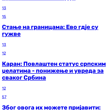
13
15
Стање на границама: Ево гдје су
гужве
13
12
Каран: Повлаштен статус српским
џелатима - понижење и увреда за
сваког Србина
12
57
Због овога их можете пријавити: