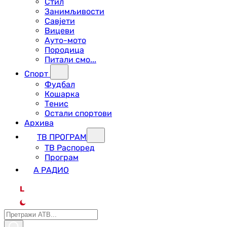
Стил
Занимљивости
Савјети
Вицеви
Ауто-мото
Породица
Питали смо...
Спорт
Фудбал
Кошарка
Тенис
Остали спортови
Архива
ТВ ПРОГРАМ
ТВ Распоред
Програм
А РАДИО
L