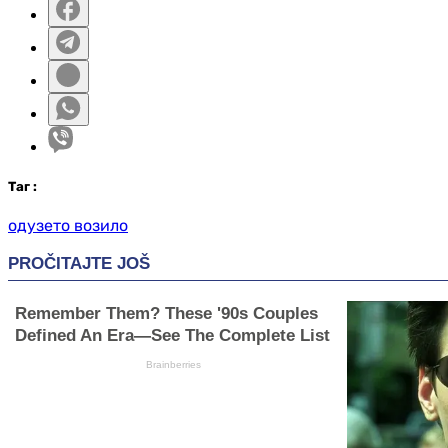
Таг
:
одузето возило