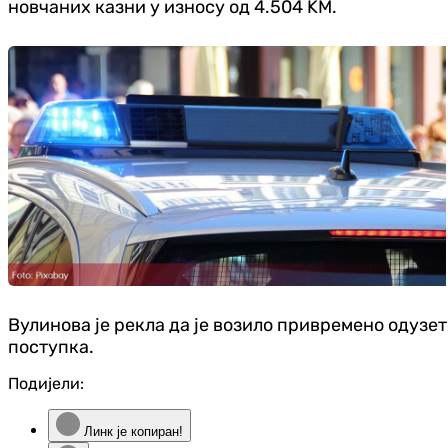
новчаних казни у износу од 4.504 KМ.
Вулинова је рекла да је возило привремено одузет
поступка.
Подијели:
Линк је копиран!