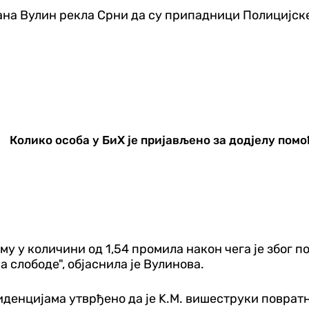
а Вулин рекла Срни да су припадници Полицијске 
Колико особа у БиХ је пријављено за додјелу помо
му у количини од 1,54 промила након чега је због 
 слободе", објаснила је Вулинова.
иденцијама утврђено да је K.М. вишеструки повратн