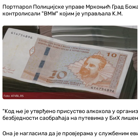
Портпарол Полицијске управе Мркоњић Град Божан
контролисали "BMW" којим је управљала K.М.
"Kод ње је утврђено присуство алкохола у организ
безбједности саобраћаја на путевима у БиХ лишена
Она је нагласила да је провјерама у службеним ев