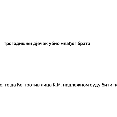
Трогодишњи дјечак убио млађег брата
о, те да ће против лица K.М. надлежном суду бити 