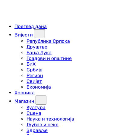
Преглед дана
Вијести
Република Српска
Друштво
Бања Лука
Градови и општине
БиХ
Србија
Регион
Свијет
Економија
Хроника
Магазин
Култура
Сцена
Наука и технологија
Љубав и секс
Здравље