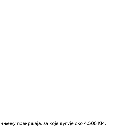
ињењу прекршаја, за које дугује око 4.500 KМ.