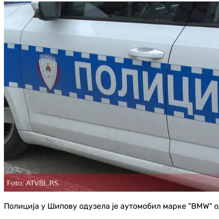
Полиција у Шипову одузела је аутомобил марке "BMW" од