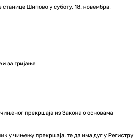
станице Шипово у суботу, 18. новембра,
ћи за гријање
почињеног прекршаја из Закона о основама
ик у чињењу прекршаја, те да има дуг у Регистру