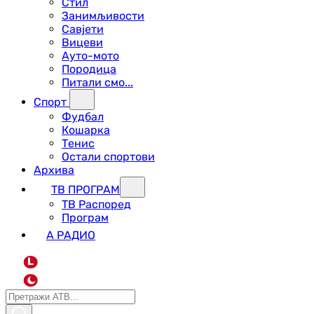
Стил
Занимљивости
Савјети
Вицеви
Ауто-мото
Породица
Питали смо...
Спорт
Фудбал
Кошарка
Тенис
Остали спортови
Архива
ТВ ПРОГРАМ
ТВ Распоред
Програм
А РАДИО
L