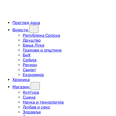
Преглед дана
Вијести
Република Српска
Друштво
Бања Лука
Градови и општине
БиХ
Србија
Регион
Свијет
Економија
Хроника
Магазин
Култура
Сцена
Наука и технологија
Љубав и секс
Здравље