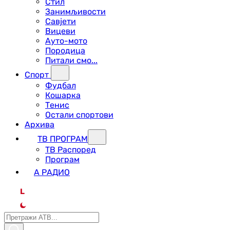
Стил
Занимљивости
Савјети
Вицеви
Ауто-мото
Породица
Питали смо...
Спорт
Фудбал
Кошарка
Тенис
Остали спортови
Архива
ТВ ПРОГРАМ
ТВ Распоред
Програм
А РАДИО
L