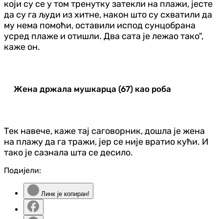
који су се у том тренутку затекли на плажи, јесте
да су га људи из хитне, након што су схватили да
му нема помоћи, оставили испод сунцобрана
усред плаже и отишли. Два сата је лежао тако",
каже он.
Жена држала мушкарца (67) као роба
Тек навече, каже тај саговорник, дошла је жена
на плажу да га тражи, јер се није вратио кући. И
тако је сазнала шта се десило.
Подијели:
Линк је копиран!