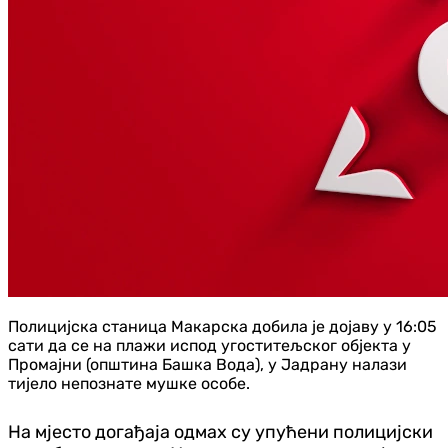
Полицијска станица Макарска добила је дојаву у 16:05
сати да се на плажи испод угоститељског објекта у
Промајни (општина Башка Вода), у Јадрану налази
тијело непознате мушке особе.
На мјесто догађаја одмах су упућени полицијски