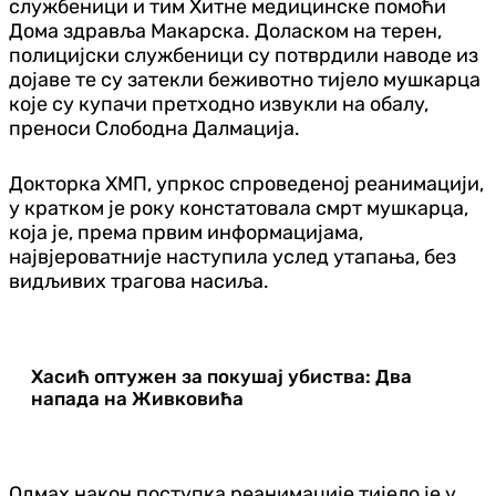
службеници и тим Хитне медицинске помоћи
Дома здравља Макарска. Доласком на терен,
полицијски службеници су потврдили наводе из
дојаве те су затекли беживотно тијело мушкарца
које су купачи претходно извукли на обалу,
преноси Слободна Далмација.
Докторка ХМП, упркос спроведеној реанимацији,
у кратком је року констатовала смрт мушкарца,
која је, према првим информацијама,
највјероватније наступила услед утапања, без
видљивих трагова насиља.
Хасић оптужен за покушај убиства: Два
напада на Живковића
Одмах након поступка реанимације тијело је у