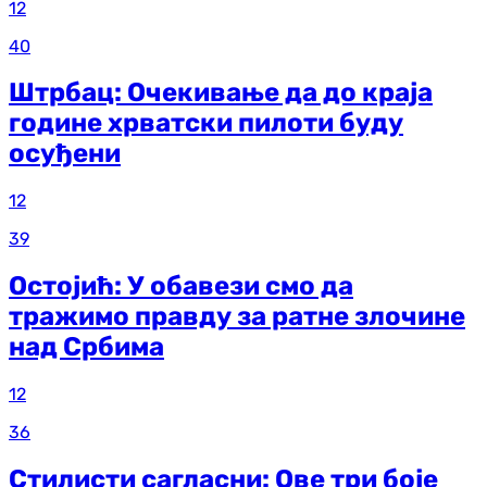
12
40
Штрбац: Очекивање да до краја
године хрватски пилоти буду
осуђени
12
39
Остојић: У обавези смо да
тражимо правду за ратне злочине
над Србима
12
36
Стилисти сагласни: Ове три боје