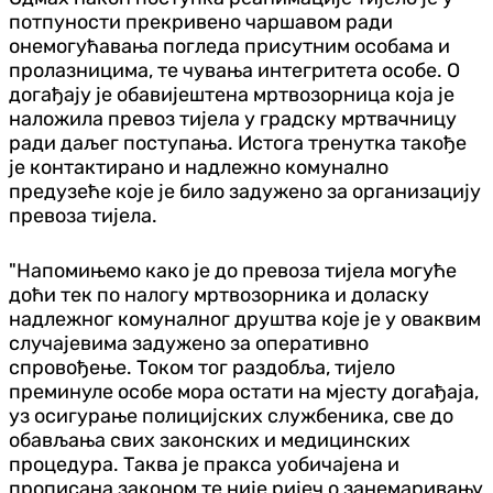
потпуности прекривено чаршавом ради
онемогућавања погледа присутним особама и
пролазницима, те чувања интегритета особе. О
догађају је обавијештена мртвозорница која је
наложила превоз тијела у градску мртвачницу
ради даљег поступања. Истога тренутка такође
је контактирано и надлежно комунално
предузеће које је било задужено за организацију
превоза тијела.
"Напомињемо како је до превоза тијела могуће
доћи тек по налогу мртвозорника и доласку
надлежног комуналног друштва које је у оваквим
случајевима задужено за оперативно
спровођење. Током тог раздобља, тијело
преминуле особе мора остати на мјесту догађаја,
уз осигурање полицијских службеника, све до
обављања свих законских и медицинских
процедура. Таква је пракса уобичајена и
прописана законом те није ријеч о занемаривању