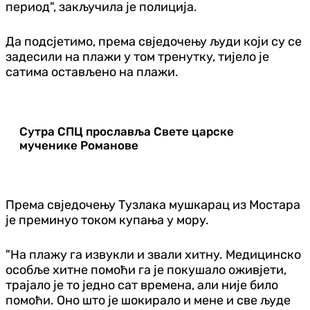
период", закључила је полиција.
Да подсјетимо, према свједочењу људи који су се
задесили на плажи у том тренутку, тијело је
сатима остављено на плажи.
Сутра СПЦ прославља Свете царске
мученике Романове
Према свједочењу Тузлака мушкарац из Мостара
је преминуо током купања у мору.
"На плажу га извукли и звали хитну. Медицинско
особље хитне помоћи га је покушало оживјети,
трајало је то једно сат времена, али није било
помоћи. Оно што је шокирало и мене и све људе