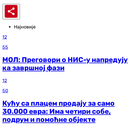
Најновије
12
55
МОЛ: Преговори о НИС-у напредују
ка завршној фази
12
50
Кућу са плацем продају за само
30.000 евра: Има четири собе,
подрум и помоћне објекте