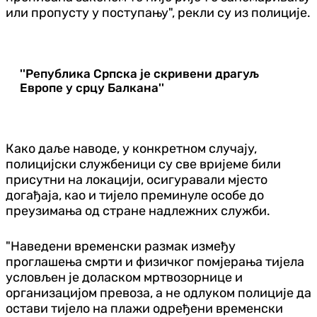
или пропусту у поступању", рекли су из полиције.
''Република Српска је скривени драгуљ
Европе у срцу Балкана''
Како даље наводе, у конкретном случају,
полицијски службеници су све вријеме били
присутни на локацији, осигуравали мјесто
догађаја, као и тијело преминуле особе до
преузимања од стране надлежних служби.
"Наведени временски размак између
проглашења смрти и физичког помјерања тијела
условљен је доласком мртвозорнице и
организацијом превоза, а не одлуком полиције да
остави тијело на плажи одређени временски