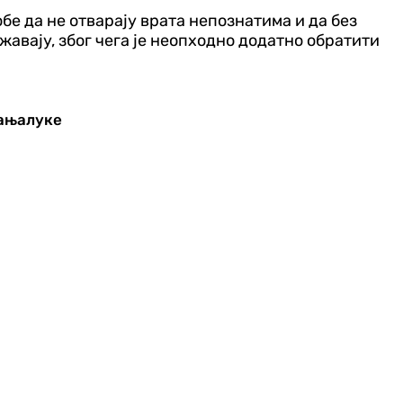
обе да не отварају врата непознатима и да без
авају, због чега је неопходно додатно обратити
Бањалуке