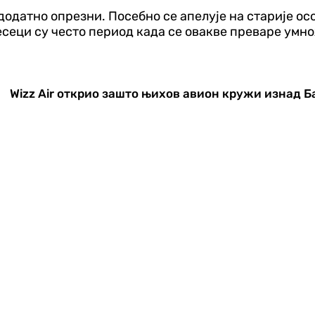
у додатно опрезни. Посебно се апелује на старије ос
сеци су често период када се овакве преваре умнож
Wizz Air открио зашто њихов авион кружи изнад 