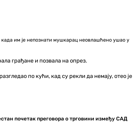
а, када им је непознати мушкарац неовлашћено ушао у
ала грађане и позвала на опрез.
азгледао по кући, кад су рекли да немају, отео је
естан почетак преговора о трговини између САД