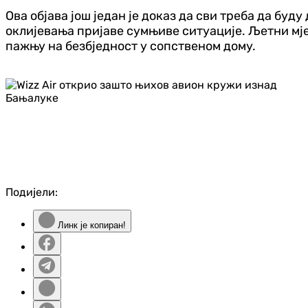
Ова објава још један је доказ да сви треба да буд
оклијевања пријаве сумњиве ситуације. Љетни мје
пажњу на безбједност у сопственом дому.
Подијели:
Линк је копиран!