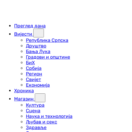
Преглед дана
Вијести
Република Српска
Друштво
Бања Лука
Градови и општине
БиХ
Србија
Регион
Свијет
Економија
Хроника
Магазин
Култура
Сцена
Наука и технологија
Љубав и секс
Здравље