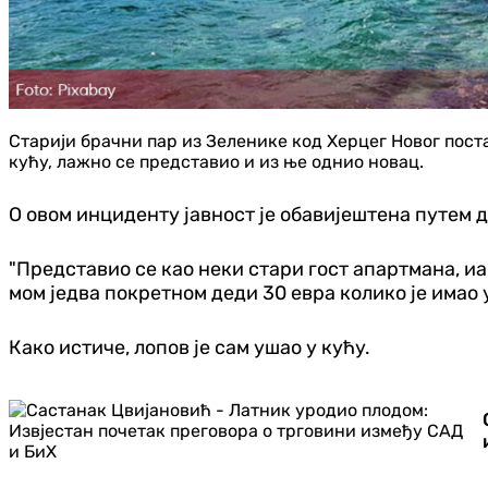
Старији брачни пар из Зеленике код Херцег Новог пост
кућу, лажно се представио и из ње однио новац.
О овом инциденту јавност је обавијештена путем 
"Представио се као неки стари гост апартмана, иак
мом једва покретном деди 30 евра колико је имао 
Како истиче, лопов је сам ушао у кућу.