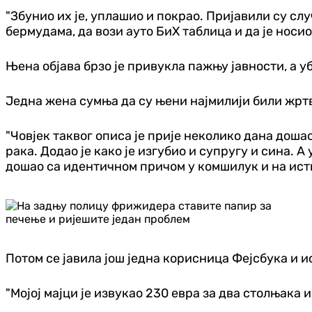
"Збунио их је, уплашио и покрао. Пријавили су слу
бермудама, да вози ауто БиХ таблица и да је носио
Њена објава брзо је привукла пажњу јавности, а уб
Једна жена сумња да су њени најмилији били жртв
"Човјек таквог описа је прије неколико дана доша
рака. Додао је како је изгубио и супругу и сина. 
дошао са идентичном причом у комшилук и на исти
Потом се јавила још једна корисница Фејсбука и ис
"Мојој мајци је извукао 230 евра за два столњака и