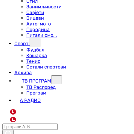
Стил
Занимљивости
Савјети
Вицеви
Ауто-мото
Породица
Питали смо...
Спорт
Фудбал
Кошарка
Тенис
Остали спортови
Архива
ТВ ПРОГРАМ
ТВ Распоред
Програм
А РАДИО
L