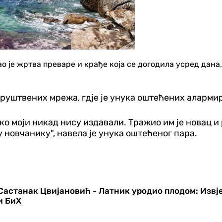
ао је жртва преваре и крађе која се догодила усред дан
друштвених мрежа, гдје је унука оштећених алармир
о моји никад нису издавали. Тражио им је новац и р
у новчанику", навела је унука оштећеног пара.
Састанак Цвијановић - Латник уродио плодом: Извј
и БиХ