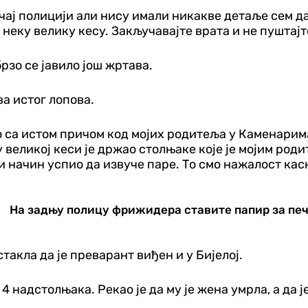
чај полицији али нису имали никакве детаље сем да 
 неку велику кесу. Закључавајте врата и не пуштајт
рзо се јавило још жртава.
а истог лопова.
о са истом причом код мојих родитеља у Каменарима.
А у великој кеси је држао столњаке које је мојим ро
 начин успио да извуче паре. То смо нажалост касн
На задњу полицу фрижидера ставите папир за печ
такла да је преварант виђен и у Бијелој.
 4 надстолњака. Рекао је да му је жена умрла, а да ј