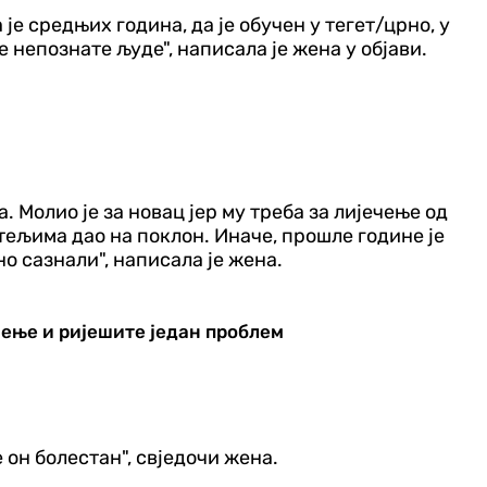
је средњих година, да је обучен у тегет/црно, у
е непознате људе", написала је жена у објави.
 Молио је за новац јер му треба за лијечење од
дитељима дао на поклон. Иначе, прошле године је
о сазнали", написала је жена.
ење и ријешите један проблем
е он болестан", свједочи жена.