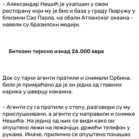
- Александар Нешић је ухапшен у свом
ресторану који му је био и база у граду Гваружу у
близини Сао Паола, на обали Атланског океана -
навели су бразилски медији.
Биткоин тијесно изнад 26.000 евра
Док су тајни агенти пратили и снимали Србина,
било је примјећено да је он једна од главних
карика у шверцу кокаина.
- Агенти су га пратили у стопу, разговори су му
прислушкивани, а агенти су направили и снимке
Нешића. На једној од њих се види како он
опуштено лежи на лежачјци, држећи телефон у
рукама. Иначе, прилично се опуштено понашао