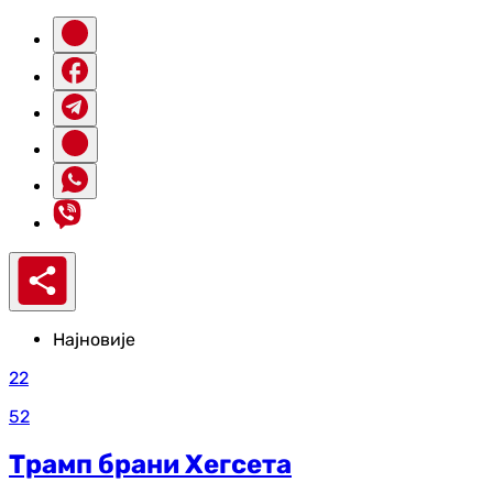
Најновије
22
52
Трамп брани Хегсета