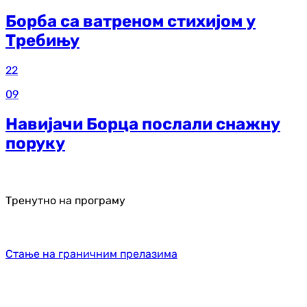
Борба са ватреном стихијом у
Требињу
22
09
Навијачи Борца послали снажну
поруку
Тренутно на програму
Стање на граничним прелазима