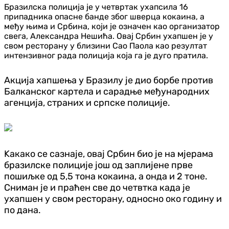
Бразилска полиција је у четвртак ухапсила 16
припадника опасне банде због шверца кокаина, а
међу њима и Србина, који је означен као организатор
свега, Александра Нешића. Овај Србин ухапшен је у
свом ресторану у близини Сао Паола као резултат
интензивног рада полиција која га је дуго пратила.
Акција хапшења у Бразилу је дио борбе против
Балканског картела и сарадње међународних
агенција, страних и српске полиције.
Kакако се сазнаје, овај Србин био је на мјерама
бразилске полиције још од заплијене прве
пошиљке од 5,5 тона кокаина, а онда и 2 тоне.
Сниман је и праћен све до четвтка када је
ухапшен у свом ресторану, односно око годину и
по дана.