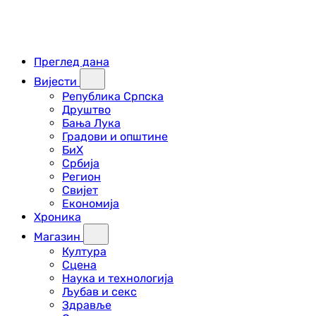
Преглед дана
Вијести
Република Српска
Друштво
Бања Лука
Градови и општине
БиХ
Србија
Регион
Свијет
Економија
Хроника
Магазин
Култура
Сцена
Наука и технологија
Љубав и секс
Здравље