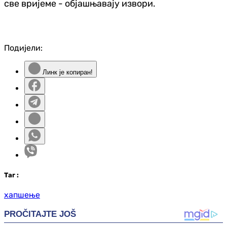
све вријеме - објашњавају извори.
Подијели:
Линк је копиран!
Таг
:
хапшење