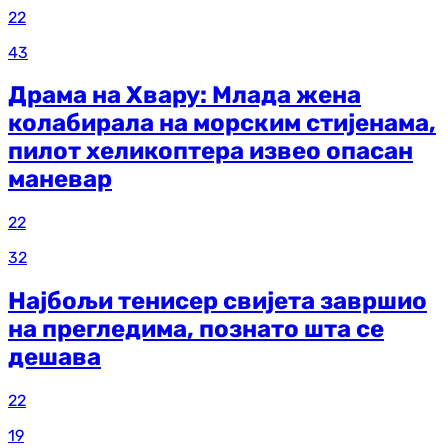
22
43
Драма на Хвару: Млада жена
колабирала на морским стијенама,
пилот хеликоптера извео опасан
маневар
22
32
Најбољи тенисер свијета завршио
на прегледима, познато шта се
дешава
22
19