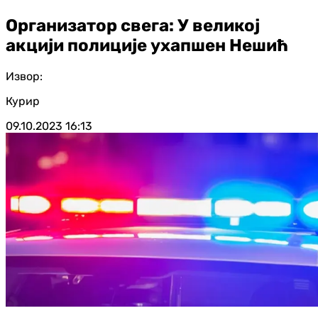
Организатор свега: У великој
акцији полиције ухапшен Нешић
Извор:
Курир
09.10.2023
16:13