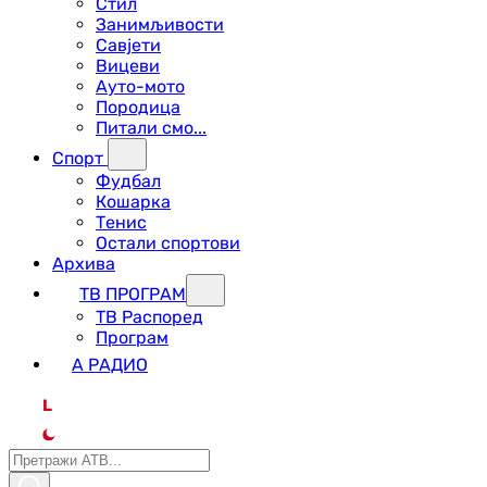
Стил
Занимљивости
Савјети
Вицеви
Ауто-мото
Породица
Питали смо...
Спорт
Фудбал
Кошарка
Тенис
Остали спортови
Архива
ТВ ПРОГРАМ
ТВ Распоред
Програм
А РАДИО
L