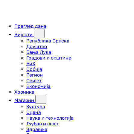
Преглед дана
Вијести
Република Српска
Друштво
Бања Лука
Градови и општине
БиХ
Србија
Регион
Свијет
Економија
Хроника
Магазин
Култура
Сцена
Наука и технологија
Љубав и секс
Здравље