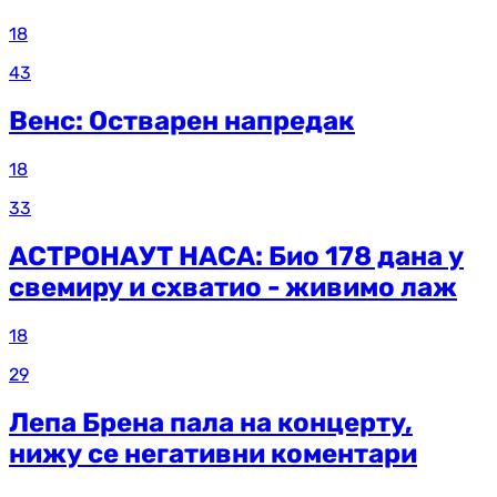
18
43
Венс: Остварен напредак
18
33
АСТРОНАУТ НАСА: Био 178 дана у
свемиру и схватио - живимо лаж
18
29
Лепа Брена пала на концерту,
нижу се негативни коментари