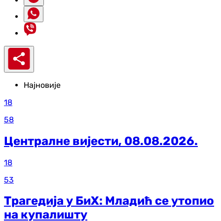
Најновије
18
58
Централне вијести, 08.08.2026.
18
53
Трагедија у БиХ: Младић се утопио
на купалишту