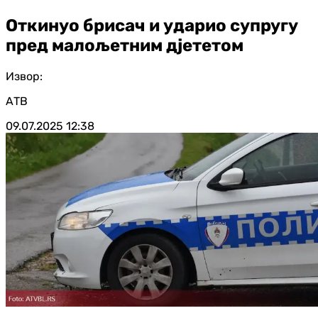
Откинуо брисач и ударио супругу
пред малољетним дјететом
Извор:
АТВ
09.07.2025
12:38