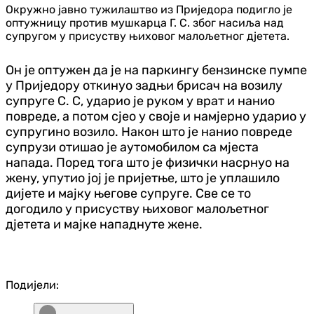
Окружно јавно тужилаштво из Приједора подигло је
оптужницу против мушкарца Г. С. због насиља над
супругом у присуству њиховог малољетног дјетета.
Он је оптужен да је на паркингу бензинске пумпе
у Приједору откинуо задњи брисач на возилу
супруге С. С, ударио је руком у врат и нанио
повреде, а потом сјео у своје и намјерно ударио у
супругино возило. Након што је нанио повреде
супрузи отишао је аутомобилом са мјеста
напада. Поред тога што је физички насрнуо на
жену, упутио јој је пријетње, што је уплашило
дијете и мајку његове супруге. Све се то
догодило у присуству њиховог малољетног
дјетета и мајке нападнуте жене.
Подијели: