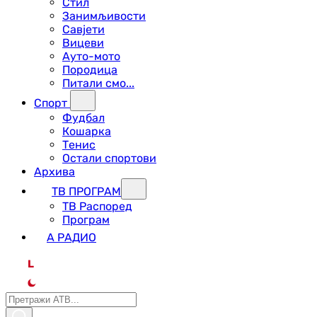
Стил
Занимљивости
Савјети
Вицеви
Ауто-мото
Породица
Питали смо...
Спорт
Фудбал
Кошарка
Тенис
Остали спортови
Архива
ТВ ПРОГРАМ
ТВ Распоред
Програм
А РАДИО
L