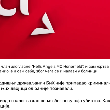
члан злогласне "Hells Angels MC Honorfield", и сам жртва 
анио је и сам себе, због чега се и налази у болници.
годишњи држављанин БиХ није припадао криминално
се њих двојица од раније познавали.
издат налог за хапшење због покушаја убиства. Како
ције.