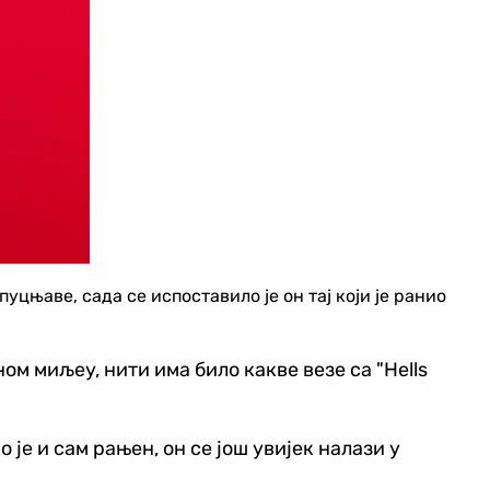
пуцњаве, сада се испоставило је он тај који је ранио
м миљеу, нити има било какве везе са "
Hells
 је и сам рањен, он се још увијек налази у