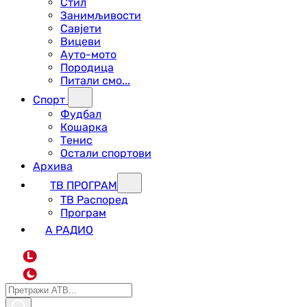
Стил
Занимљивости
Савјети
Вицеви
Ауто-мото
Породица
Питали смо...
Спорт
Фудбал
Кошарка
Тенис
Остали спортови
Архива
ТВ ПРОГРАМ
ТВ Распоред
Програм
А РАДИО
L