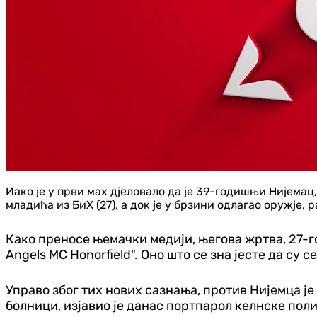
Иако је у први мах д‌јеловало да је 39-годишњи Нијемац, 
младића из БиХ (27), а док је у брзини одлагао оружје, р
Како преносе њемачки медији, његова жртва, 27-
Angels MC Honorfield
". Оно што се зна јесте да су 
Управо због тих нових сазнања, против Нијемца је 
болници, изјавио је данас портпарол келнске поли