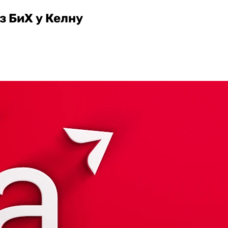
з БиХ у Келну