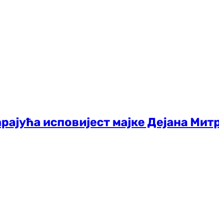
арајућа исповијест мајке Дејана Митр