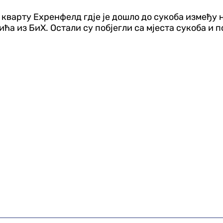
 кварту Ехренфелд гд‌је је дошло до сукоба између 
ћа из БиХ. Остали су побјегли са мјеста сукоба и п