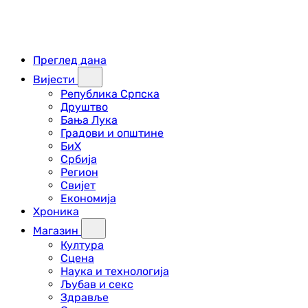
Преглед дана
Вијести
Република Српска
Друштво
Бања Лука
Градови и општине
БиХ
Србија
Регион
Свијет
Економија
Хроника
Магазин
Култура
Сцена
Наука и технологија
Љубав и секс
Здравље