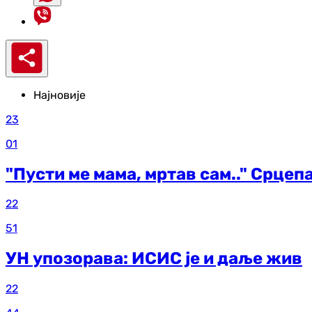
Најновије
23
01
"Пусти ме мама, мртав сам.." Срцеп
22
51
УН упозорава: ИСИС је и даље жив
22