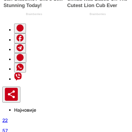
Најновије
22
57