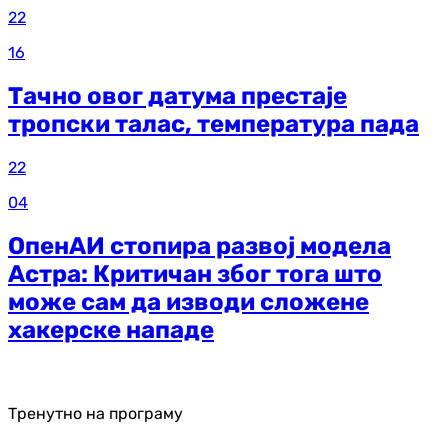
22
16
Тачно овог датума престаје
тропски талас, температура пада
22
04
ОпенАИ стопира развој модела
Астра: Критичан због тога што
може сам да изводи сложене
хакерске нападе
Тренутно на програму