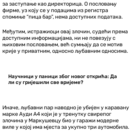
за заступање као директорица. О пословању
фирме, уз коју се у подацима из регистра
спомиње “пица бар”, нема доступних података.
Међутим, истражиоци овај злочин, судећи према
доступним информацијама, ни не повезују с
њиховим пословањем, већ сумњају да се мотив
крије у приватним, односно љубавним односима.
Научници у паници због новог открића: Да
ли су гријешили све вријеме?
Иначе, љубавни пар наводно је убијен у каравану
марке Ауди А4 који је у тренутку свирепог
злочина у Маркушевцу био у гаражи модерне
виле у којој има мјеста за укупно три аутомобила.