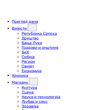
Преглед дана
Вијести
Република Српска
Друштво
Бања Лука
Градови и општине
БиХ
Србија
Регион
Свијет
Економија
Хроника
Магазин
Култура
Сцена
Наука и технологија
Љубав и секс
Здравље