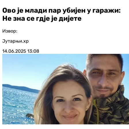
Ово је млади пар убијен у гаражи:
Не зна се гдје је дијете
Извор:
Јутарњи.хр
14.06.2025
13:08