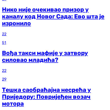
Нико није очекивао призор у
каналу код Новог Сада: Ево шта је
изронило
22
51
Вођа такси мафије у затвору
силовао младића?
22
29
Тешка саобраћајна несрећа у
Приједору: Повријеђен возач
мотора