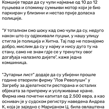
Комшије тврде да су чули најмање од 10 до 12
пуцњева и спомињу сумњиви мотор који је био
паркиран у близини и нестао прије доласка
полиције.
“У тоталном смо шоку кад смо чули да су, недуго
након што су одјекивали пуцњи, у нашу улицу
стигла је полиција и Хитна. Тај пар не познајемо
добро, мислим да су у најму и нису дуго ту на
стану, само не знам гдје се у тренутку овог
догађаја налазило дијете”, каже једна
комшиница.
"Јутарњи лист" додаје да су убијени прошле
године отворили фирму "Лов Револушн" у
Загребу за дјелатности ресторана и осталих
објеката за припрему и услуживање хране.
Фирма има почетни капитал од 2.500 евра, а као
оснивач је у судском регистру наведена Андреа
К, која је заједно с Маријаном Ц. била овлаштена