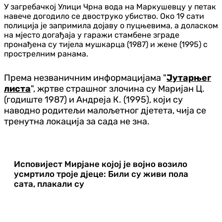
У загребачкој Улици Чрна вода на Маркушевцу у петак
навече догодило се двоструко убиство. Око 19 сати
полиција је запримила дојаву о пуцњевима, а доласком
на мјесто догађаја у гаражи стамбене зграде
пронађена су тијела мушкарца (1987) и жене (1995) с
прострелним ранама.
Према незваничним информацијама "
Јутарњег
листа
", жртве страшног злочина су Маријан Ц.
(годиште 1987) и Андреја К. (1995), који су
наводно родитељи малољетног дјетета, чија се
тренутна локација за сада не зна.
Исповијест Мирјане којој је војно возило
усмртило троје дјеце: Били су живи пола
сата, плакали су