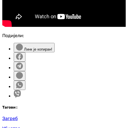
Подијели:
Линк је копиран!
Таг
ови
:
Загреб