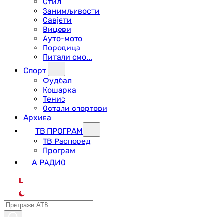
Стил
Занимљивости
Савјети
Вицеви
Ауто-мото
Породица
Питали смо...
Спорт
Фудбал
Кошарка
Тенис
Остали спортови
Архива
ТВ ПРОГРАМ
ТВ Распоред
Програм
А РАДИО
L