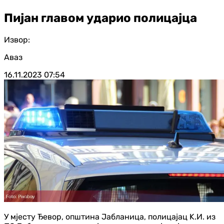
Пијан главом ударио полицајца
Извор:
Аваз
16.11.2023
07:54
У мјесту Ђевор, општина Јабланица, полицајац K.И. из