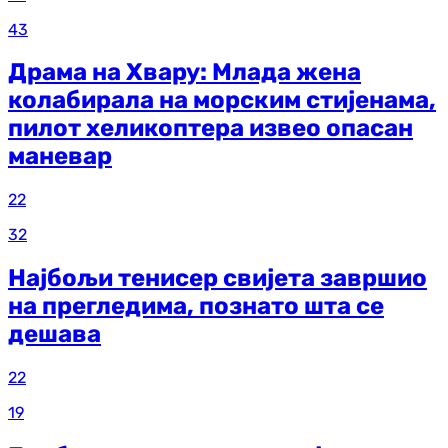
43
Драма на Хвару: Млада жена
колабирала на морским стијенама,
пилот хеликоптера извео опасан
маневар
22
32
Најбољи тенисер свијета завршио
на прегледима, познато шта се
дешава
22
19