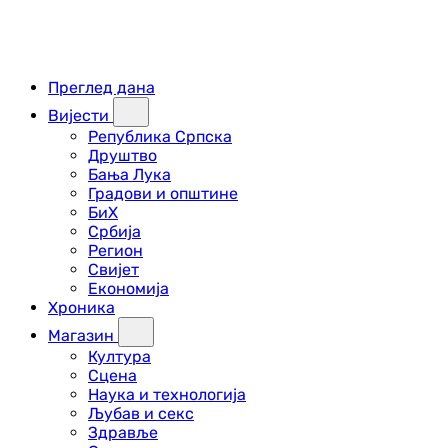
Преглед дана
Вијести
Република Српска
Друштво
Бања Лука
Градови и општине
БиХ
Србија
Регион
Свијет
Економија
Хроника
Магазин
Култура
Сцена
Наука и технологија
Љубав и секс
Здравље