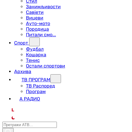
Стил
Занимљивости
Савјети
Вицеви
Ауто-мото
Породица
Питали смо...
Спорт
Фудбал
Кошарка
Тенис
Остали спортови
Архива
ТВ ПРОГРАМ
ТВ Распоред
Програм
А РАДИО
L