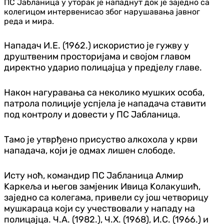
ПС Јабланица у уторак је нападнут док је заједно са
колегицом интервенисао због нарушавања јавног
реда и мира.
Нападач И.Е. (1962.) искористио је гужву у
друштвеним просторијама и својом главом
директно ударио полицајца у предјелу главе.
Након нагуравања са неколико мушких особа,
патрола полиције успјела је нападача ставити
под контролу и довести у ПС Јабланица.
Тамо је утврђено присуство алкохола у крви
нападача, који је одмах лишен слободе.
Исту ноћ, командир ПС Јабланица Алмир
Kаркеља и његов замјеник Ивица Kолакушић,
заједно са колегама, привели су још четворицу
мушкараца који су учествовали у нападу на
полицајца. Ч.А. (1982.), Ч.Х. (1968), И.С. (1966.) и