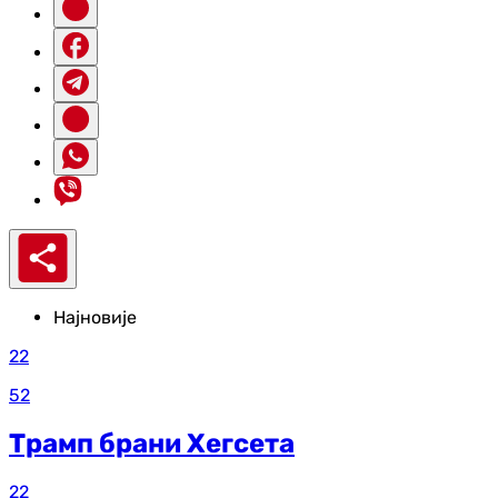
Најновије
22
52
Трамп брани Хегсета
22