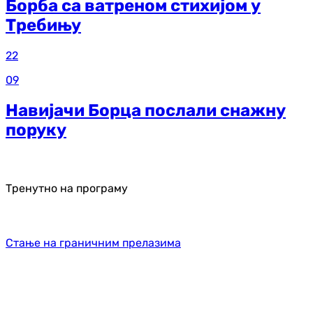
Борба са ватреном стихијом у
Требињу
22
09
Навијачи Борца послали снажну
поруку
Тренутно на програму
Стање на граничним прелазима