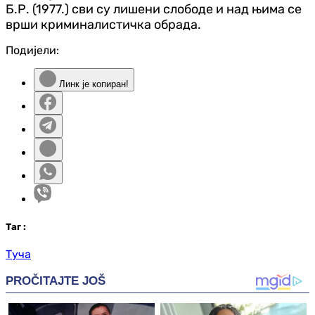
Б.Р. (1977.) сви су лишени слободе и над њима се
врши криминалистичка обрада.
Подијели:
Линк је копиран!
Таг
:
Туча