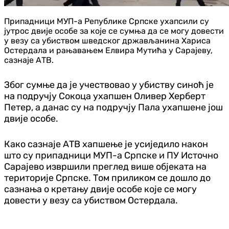
Припадници МУП-а Републике Српске ухапсили су
јутрос двије особе за које се сумња да се могу довести
у везу са убиством шведског држављанина Хариса
Остердала и рањавањем Елвира Мутића у Сарајеву,
сазнаје АТВ.
Због сумње да је учествовао у убиству синоћ је
на подручју Сокоца ухапшен Оливер Херберт
Петер, а данас су на подручју Пала ухапшене још
двије особе.
Како сазнаје АТВ хапшење је усиједило након
што су припадници МУП-а Српске и ПУ Источно
Сарајево извршили преглед више објеката на
територије Српске. Том приликом се дошло до
сазнања о кретању двије особе које се могу
довести у везу са убиством Остердала.