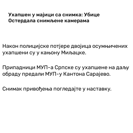
Ухапшен у мајици са снимка: Убице
Остердала снимљене камерама
Након полицијске потјере двојица осумњичених
ухапшени су у кањону Миљацке.
Припадници МУП-а Српске су ухапшене на даљу
обраду предали МУП-у Кантона Сарајево.
Снимак привођења погледајте у наставку.