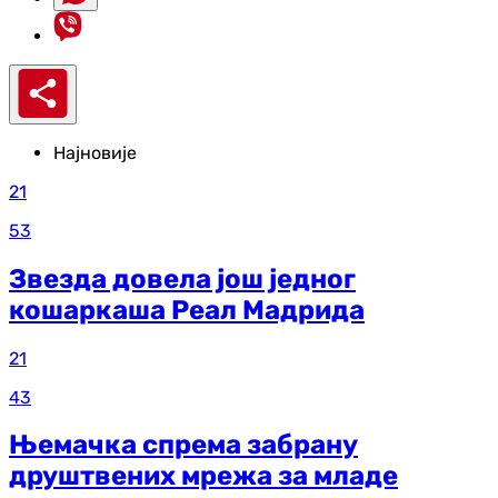
Најновије
21
53
Звезда довела још једног
кошаркаша Реал Мадрида
21
43
Њемачка спрема забрану
друштвених мрежа за младе