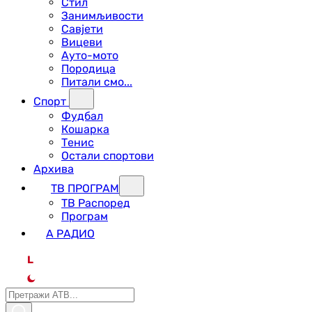
Стил
Занимљивости
Савјети
Вицеви
Ауто-мото
Породица
Питали смо...
Спорт
Фудбал
Кошарка
Тенис
Остали спортови
Архива
ТВ ПРОГРАМ
ТВ Распоред
Програм
А РАДИО
L