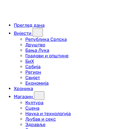
Преглед дана
Вијести
Република Српска
Друштво
Бања Лука
Градови и општине
БиХ
Србија
Регион
Свијет
Економија
Хроника
Магазин
Култура
Сцена
Наука и технологија
Љубав и секс
Здравље