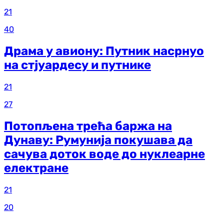
21
40
Драма у авиону: Путник насрнуо
на стјуардесу и путнике
21
27
Потопљена трећа баржа на
Дунаву: Румунија покушава да
сачува доток воде до нуклеарне
електране
21
20