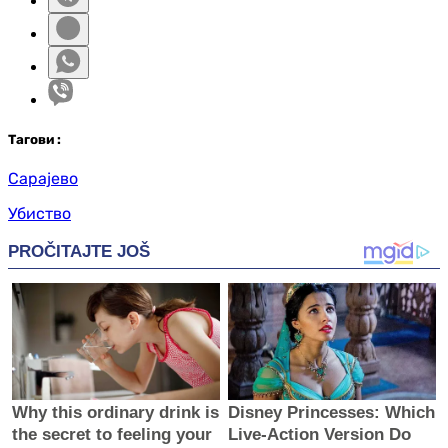
Таг
ови
:
Сарајево
Убиство