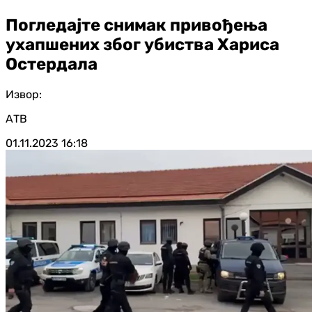
Погледајте снимак привођења
ухапшених због убиства Хариса
Остердала
Извор:
АТВ
01.11.2023
16:18