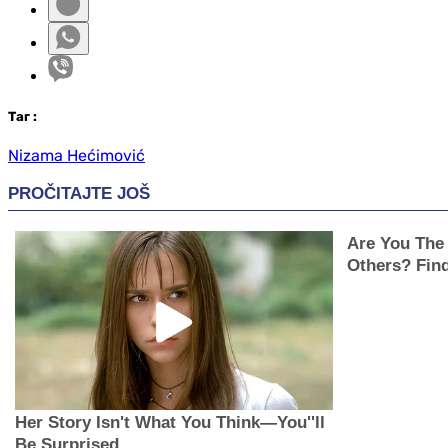
Таг
:
Nizama Hećimović