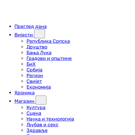
Преглед дана
Вијести
Република Српска
Друштво
Бања Лука
Градови и општине
БиХ
Србија
Регион
Свијет
Економија
Хроника
Магазин
Култура
Сцена
Наука и технологија
Љубав и секс
Здравље