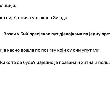
олиција.
ко није“, прича уплакана Зијада.
Возач у БиХ пресјекао пут дјевојкама па једну пр
ја касно дошла по позиву који су они упутили.
Како то да буде? Заједно је позвана и хитна и полци