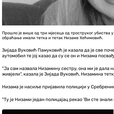
Прошло је више од три мјесеца од троструког убиства 
обраћање имали тетка и тетак Низаме Хећимовић.
Зијада Вуковић Памуковић је казала да је све поче
аутомобил те јој казао да су се он и Низама посва
"Ја сам назвала Низамину сестру, она ми је дала на
живјели“, казала је Зијада Вуковић, Низамина тетк
Низама је насиље пријавила полицији у Сребренику,
"Ту је Низами један полицајац рекао 'Ви сте знали