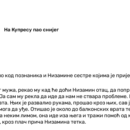
На Купресу пао снијег
ио код познаника и Низамине сестре којима је приј
мог мужа, рекао му кад ће доћи Низамин отац, да попр
 Ја сам му рекла да иде да нам не ствара проблеме. 
а. Њих је развалио рукама, прошао кроз њих, сав је 
 мога да уђе. Отишао је около до балконских врата т
а неким лимом, она иде иза њега и тражи помоћ од м
", кроз плач прича Низамина тетка.