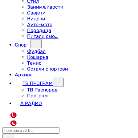
Стил
Занимљивости
Савјети
Вицеви
Ауто-мото
Породица
Питали смо...
Спорт
Фудбал
Кошарка
Тенис
Остали спортови
Архива
ТВ ПРОГРАМ
ТВ Распоред
Програм
А РАДИО
L