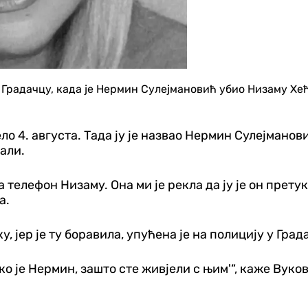
у Градачцу, када је Нермин Сулејмановић убио Низаму Хе
ло 4. августа. Тада ју је назвао Нермин Сулејманови
ђали.
 телефон Низаму. Она ми је рекла да ју је он претука
а.
 јер је ту боравила, упућена је на полицију у Град
 ко је Нермин, зашто сте живјели с њим'“, каже Вуко