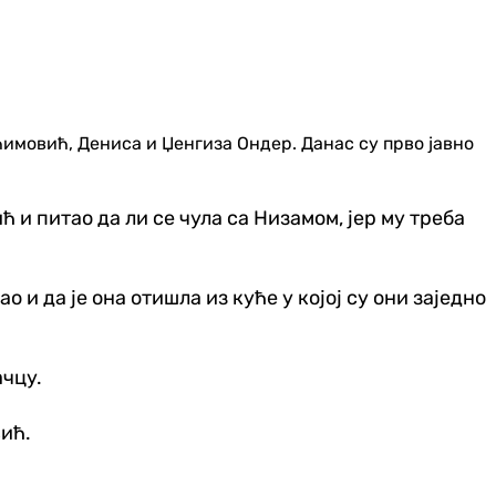
ћимовић, Дениса и Џенгиза Ондер. Данас су прво јавно
ћ и питао да ли се чула са Низамом, јер му треба
о и да је она отишла из куће у којој су они заједно
ачцу.
вић.