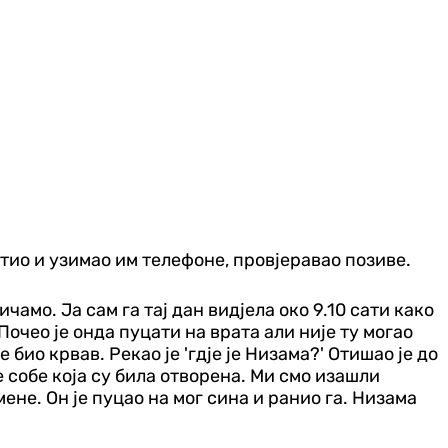
етио и узимао им телефоне, провјеравао позиве.
ичамо. Ја сам га тај дан видјела око 9.10 сати како
Почео је онда пуцати на врата али није ту могао
био крвав. Рекао је 'гдје је Низама?' Отишао је до
е собе која су била отворена. Ми смо изашли
ене. Он је пуцао на мог сина и ранио га. Низама