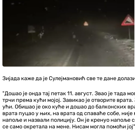
Зијада каже да је Сулејмановић све те дане долаз
"Дошао је онда тај петак 11. август. Звао је тада 
трчи према кући мојој. Завикао је отворите врата.
ући. Обишао је око куће и дошао до балконских врат
врата пуцао у њих, на врата од спаваће собе, није
напоље и назвали полицију. Он је кренуо напоље с
се само окретала на мене. Нисам могла помоћи јој