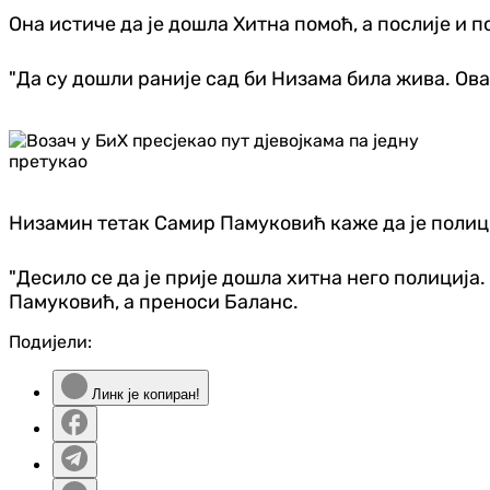
Она истиче да је дошла Хитна помоћ, а послије и п
"Да су дошли раније сад би Низама била жива. Ова
Низамин тетак Самир Памуковић каже да је полици
"Десило се да је прије дошла хитна него полиција. 
Памуковић, а преноси Баланс.
Подијели:
Линк је копиран!