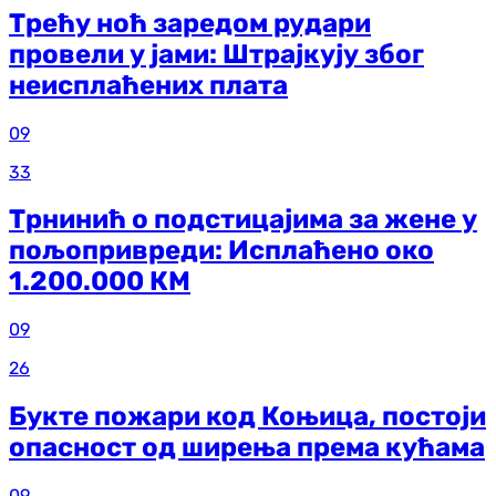
Трећу ноћ заредом рудари
провели у јами: Штрајкују због
неисплаћених плата
09
33
Трнинић о подстицајима за жене у
пољопривреди: Исплаћено око
1.200.000 КМ
09
26
Букте пожари код Коњица, постоји
опасност од ширења према кућама
09