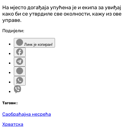
На мјесто догађаја упућена је и екипа за увиђај
како би се утврдиле све околности, кажу из ове
управе.
Подијели:
Линк је копиран!
Таг
ови
:
Саобраћајна несрећа
Хрватска