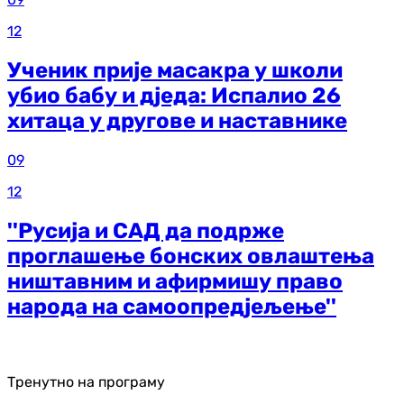
12
Ученик прије масакра у школи
убио бабу и дједа: Испалио 26
хитаца у другове и наставнике
09
12
''Русија и САД да подрже
проглашење бонских овлаштења
ништавним и афирмишу право
народа на самоопредјељење''
Тренутно на програму