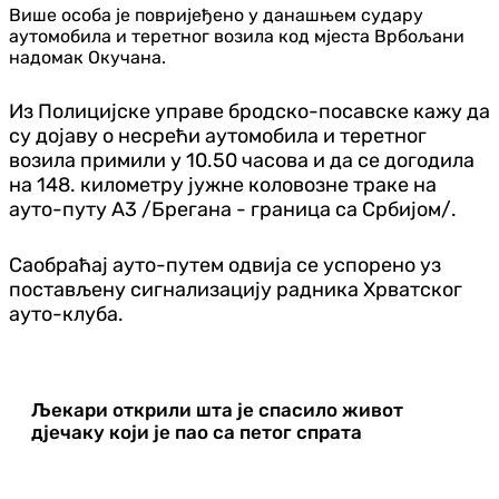
Више особа је повријеђено у данашњем судару
аутомобила и теретног возила код мјеста Врбољани
надомак Окучана.
Из Полицијске управе бродско-посавске кажу да
су дојаву о несрећи аутомобила и теретног
возила примили у 10.50 часова и да се догодила
на 148. километру јужне коловозне траке на
ауто-путу А3 /Брегана - граница са Србијом/.
Саобраћај ауто-путем одвија се успорено уз
постављену сигнализацију радника Хрватског
ауто-клуба.
Љекари открили шта је спасило живот
дјечаку који је пао са петог спрата