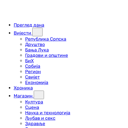
Преглед дана
Вијести
Република Српска
Друштво
Бања Лука
Градови и општине
БиХ
Србија
Регион
Свијет
Економија
Хроника
Магазин
Култура
Сцена
Наука и технологија
Љубав и секс
Здравље