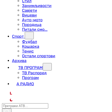
Стил
Занимљивости
Савјети
Вицеви
Ауто-мото
Породица
Питали смо...
Спорт
Фудбал
Кошарка
Тенис
Остали спортови
Архива
ТВ ПРОГРАМ
ТВ Распоред
Програм
А РАДИО
L