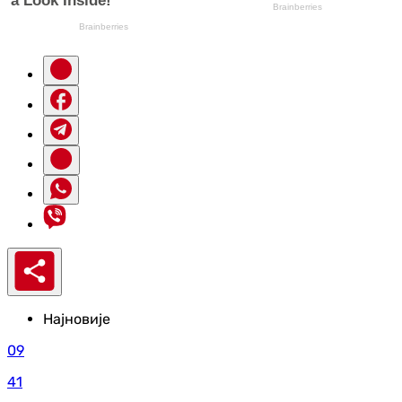
Најновије
09
41