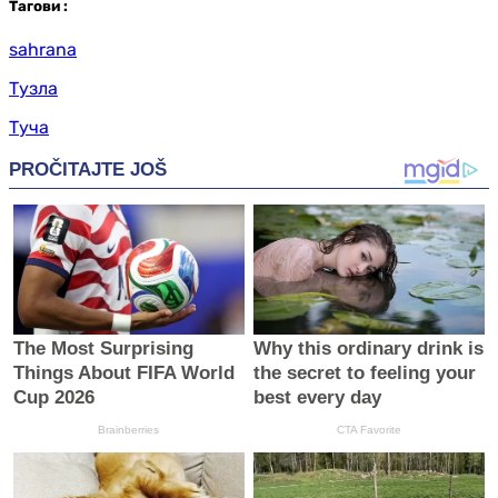
Таг
ови
:
sahrana
Тузла
Туча