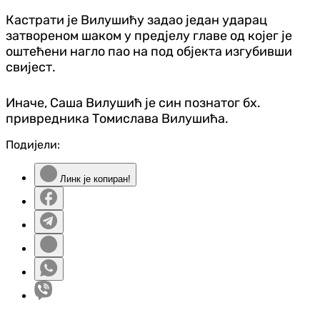
Кастрати је Вилушићу задао један ударац
затвореном шаком у предјелу главе од којег је
оштећени нагло пао на под објекта изгубивши
свијест.
Иначе, Саша Вилушић је син познатог бх.
привредника Томислава Вилушића.
Подијели:
Линк је копиран!