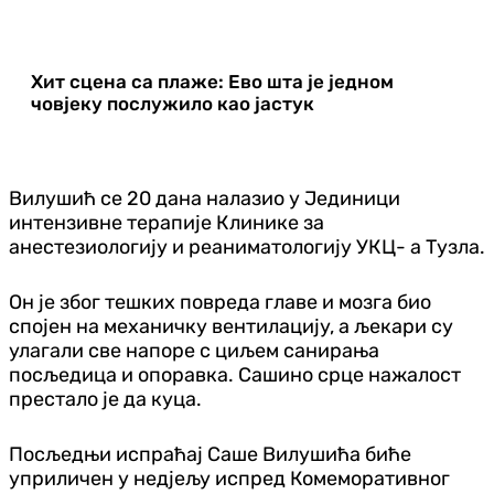
Хит сцена са плаже: Ево шта је једном
човјеку послужило као јастук
Вилушић се 20 дана налазио у Јединици
интензивне терапије Клинике за
анестезиологију и реаниматологију УКЦ- а Тузла.
Он је због тешких повреда главе и мозга био
спојен на механичку вентилацију, а љекари су
улагали све напоре с циљем санирања
посљедица и опоравка. Сашино срце нажалост
престало је да куца.
Посљедњи испраћај Саше Вилушића биће
уприличен у недјељу испред Комеморативног