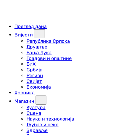
Преглед дана
Вијести
Република Српска
Друштво
Бања Лука
Градови и општине
БиХ
Србија
Регион
Свијет
Економија
Хроника
Магазин
Култура
Сцена
Наука и технологија
Љубав и секс
Здравље