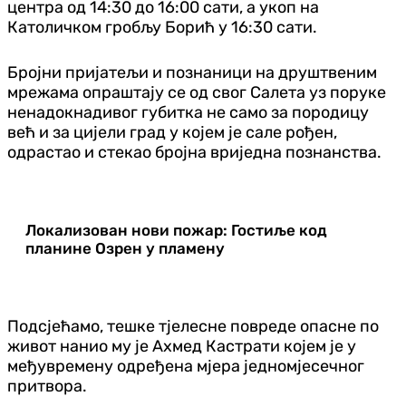
центра од 14:30 до 16:00 сати, а укоп на
Католичком гробљу Борић у 16:30 сати.
Бројни пријатељи и познаници на друштвеним
мрежама опраштају се од свог Салета уз поруке
ненадокнадивог губитка не само за породицу
већ и за цијели град у којем је сале рођен,
одрастао и стекао бројна вриједна познанства.
Локализован нови пожар: Гостиље код
планине Озрен у пламену
Подсјећамо, тешке тјелесне повреде опасне по
живот нанио му је Ахмед Кастрати којем је у
међувремену одређена мјера једномјесечног
притвора.