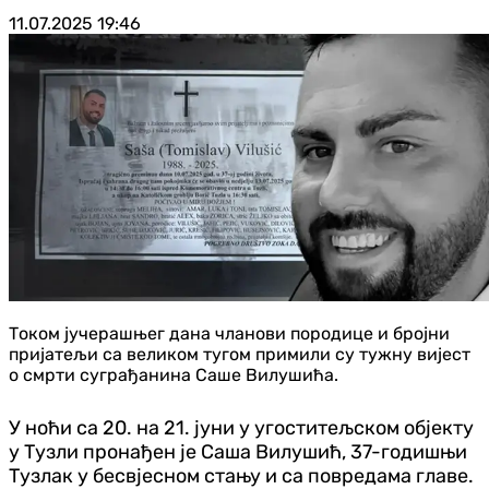
11.07.2025
19:46
Током јучерашњег дана чланови породице и бројни
пријатељи са великом тугом примили су тужну вијест
о смрти суграђанина Саше Вилушића.
У ноћи са 20. на 21. јуни у угоститељском објекту
у Тузли пронађен је Саша Вилушић, 37-годишњи
Тузлак у бесвјесном стању и са повредама главе.