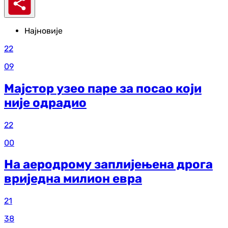
Најновије
22
09
Мајстор узео паре за посао који
није одрадио
22
00
На аеродрому заплијењена дрога
вриједна милион евра
21
38