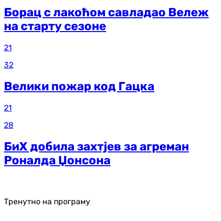
Борац с лакоћом савладао Вележ
на старту сезоне
21
32
Велики пожар код Гацка
21
28
БиХ добила захтјев за агреман
Роналда Џонсона
Тренутно на програму