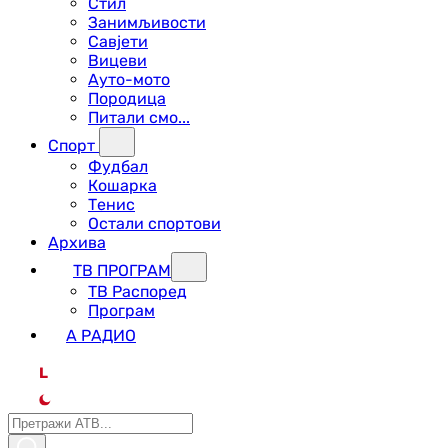
Стил
Занимљивости
Савјети
Вицеви
Ауто-мото
Породица
Питали смо...
Спорт
Фудбал
Кошарка
Тенис
Остали спортови
Архива
ТВ ПРОГРАМ
ТВ Распоред
Програм
А РАДИО
L