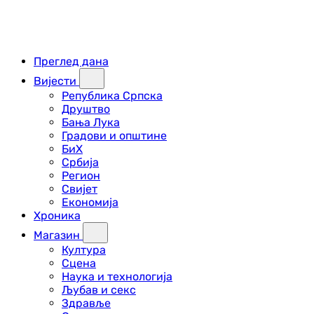
Преглед дана
Вијести
Република Српска
Друштво
Бања Лука
Градови и општине
БиХ
Србија
Регион
Свијет
Економија
Хроника
Магазин
Култура
Сцена
Наука и технологија
Љубав и секс
Здравље