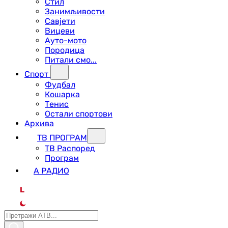
Стил
Занимљивости
Савјети
Вицеви
Ауто-мото
Породица
Питали смо...
Спорт
Фудбал
Кошарка
Тенис
Остали спортови
Архива
ТВ ПРОГРАМ
ТВ Распоред
Програм
А РАДИО
L