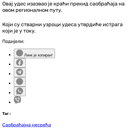
Овај удес изазвао је краћи прекид саобраћаја на
овом регионалном путу.
Који су стварни узроци удеса утврдиће истрага
који је у току.
Подијели:
Линк је копиран!
Таг
:
Саобраћајна несрећа