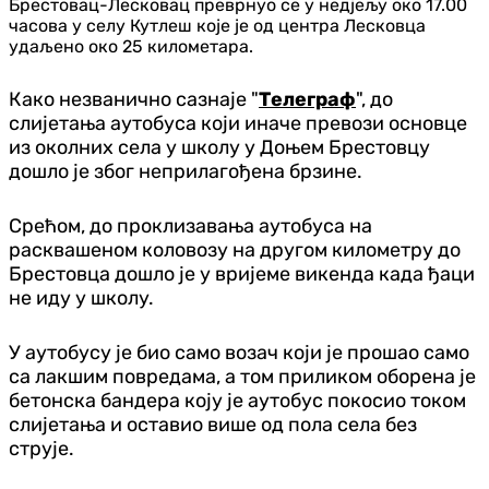
Брестовац-Лесковац преврнуо се у недјељу око 17.00
часова у селу Кутлеш које је од центра Лесковца
удаљено око 25 километара.
Како незванично сазнаје "
Телеграф
", до
слијетања аутобуса који иначе превози основце
из околних села у школу у Доњем Брестовцу
дошло је због неприлагођена брзине.
Срећом, до проклизавања аутобуса на
расквашеном коловозу на другом километру до
Брестовца дошло је у вријеме викенда када ђаци
не иду у школу.
У аутобусу је био само возач који је прошао само
са лакшим повредама, а том приликом оборена је
бетонска бандера коју је аутобус покосио током
слијетања и оставио више од пола села без
струје.