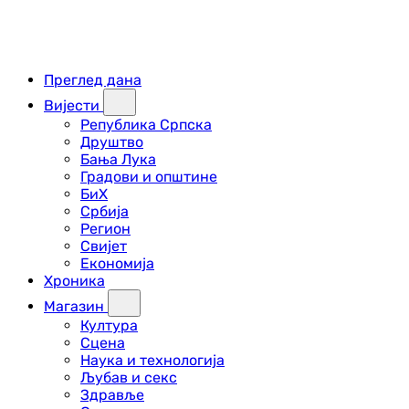
Преглед дана
Вијести
Република Српска
Друштво
Бања Лука
Градови и општине
БиХ
Србија
Регион
Свијет
Економија
Хроника
Магазин
Култура
Сцена
Наука и технологија
Љубав и секс
Здравље