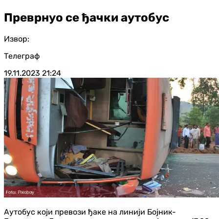
Преврнуо се ђачки аутобус
Извор:
Телеграф
19.11.2023
21:24
Аутобус који превози ђаке на линији Бојник-