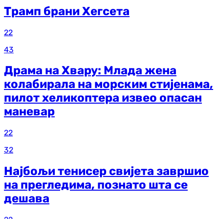
Трамп брани Хегсета
22
43
Драма на Хвару: Млада жена
колабирала на морским стијенама,
пилот хеликоптера извео опасан
маневар
22
32
Најбољи тенисер свијета завршио
на прегледима, познато шта се
дешава