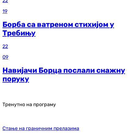
22
19
Борба са ватреном стихијом у
Требињу
22
09
Навијачи Борца послали снажну
поруку
Тренутно на програму
Стање на граничним прелазима