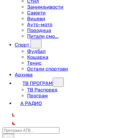
Стил
Занимљивости
Савјети
Вицеви
Ауто-мото
Породица
Питали смо...
Спорт
Фудбал
Кошарка
Тенис
Остали спортови
Архива
ТВ ПРОГРАМ
ТВ Распоред
Програм
А РАДИО
L