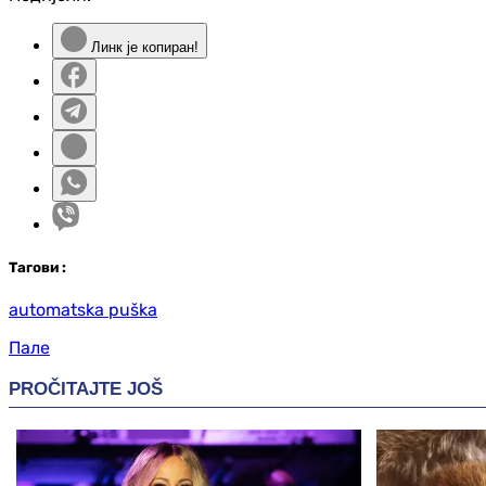
Линк је копиран!
Таг
ови
:
automatska puška
Пале