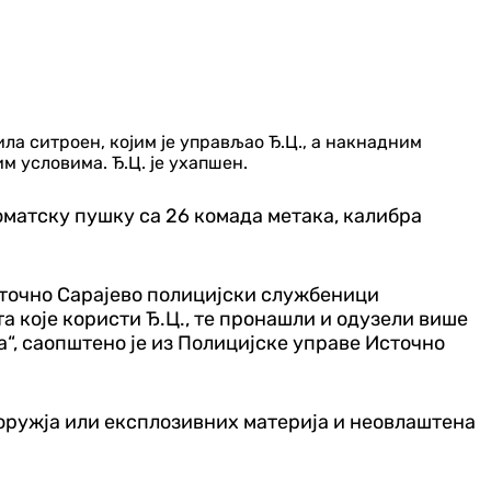
а ситроен, којим је управљао Ђ.Ц., а накнадним
 условима. Ђ.Ц. је ухапшен.
оматску пушку са 26 комада метака, калибра
сточно Сарајево полицијски службеници
а које користи Ђ.Ц., те пронашли и одузели више
, саопштено је из Полицијске управе Источно
оружја или експлозивних материја и неовлаштена