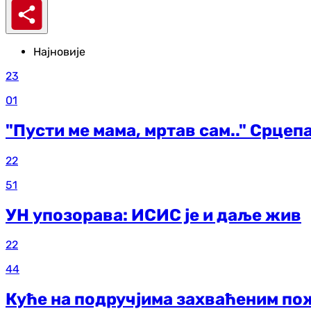
Најновије
23
01
"Пусти ме мама, мртав сам.." Срцеп
22
51
УН упозорава: ИСИС је и даље жив
22
44
Куће на подручјима захваћеним по