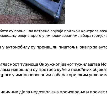
те су пронашли ватрено оружје прилком контроле возил
изводњу опојне дроге у импровизованим лабараторијским
 а у аутомобилу су пронашли пиштољ и оквир за аут
 сагласност тужиоца Окружног јавног тужилаштва И
лама извршили су претрес куће и помоћних објекат
дроге у импровизованим лабараторијским условима“
кривичних дјела недозвољена производња и промет 