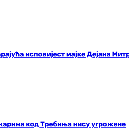
арајућа исповијест мајке Дејана Митр
жарима код Требиња нису угрожене