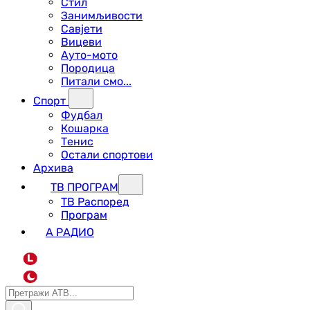
Стил
Занимљивости
Савјети
Вицеви
Ауто-мото
Породица
Питали смо...
Спорт
Фудбал
Кошарка
Тенис
Остали спортови
Архива
ТВ ПРОГРАМ
ТВ Распоред
Програм
А РАДИО
L