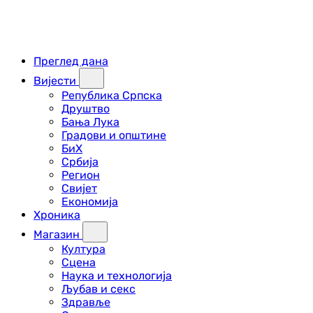
Преглед дана
Вијести
Република Српска
Друштво
Бања Лука
Градови и општине
БиХ
Србија
Регион
Свијет
Економија
Хроника
Магазин
Култура
Сцена
Наука и технологија
Љубав и секс
Здравље