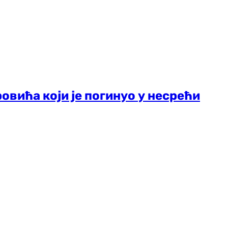
овића који је погинуо у несрећи