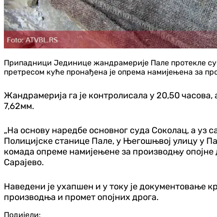
Припадници Јединице жандрамерије Пале протекле субо
претресом куће пронађена је опрема намијењена за про
Жандрамерија га је контролисала у 20,50 часова,
7,62мм.
„На основу наредбе основног суда Соколац, а уз
Полицијске станице Пале, у Његошњвој улицу у Па
комада опреме намијењене за производњу опојне 
Сарајево.
Наведени је ухапшен и у току је документовање 
производња и промет опојних дрога.
Подијели: