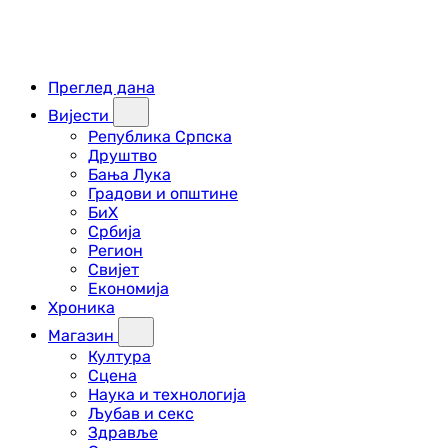
Преглед дана
Вијести
Република Српска
Друштво
Бања Лука
Градови и општине
БиХ
Србија
Регион
Свијет
Економија
Хроника
Магазин
Култура
Сцена
Наука и технологија
Љубав и секс
Здравље