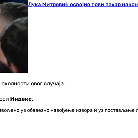
Лука Митровић освојио први пехар након
е околности овог случаја.
носи
Индекс
.
озвољено уз обавезно навођење извора и уз постављање 