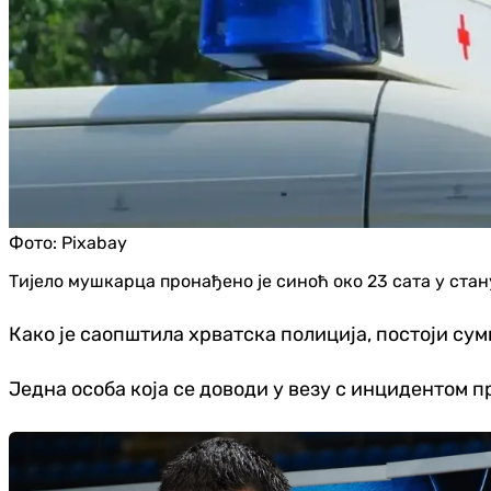
Фото:
Pixabay
Тијело мушкарца пронађено је синоћ око 23 сата у стан
Како је саопштила хрватска полиција, постоји су
Једна особа која се доводи у везу с инцидентом пр