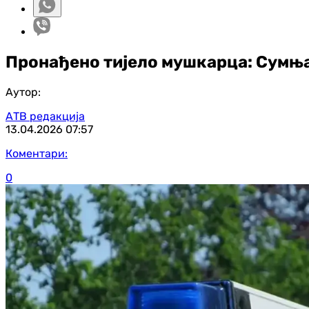
Пронађено тијело мушкарца: Сумња 
Аутор:
АТВ редакција
13.04.2026
07:57
Коментари:
0