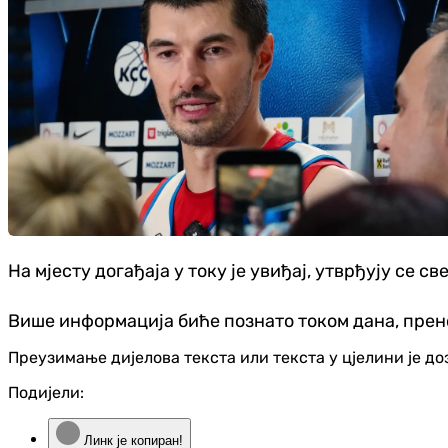
На мјесту догађаја у току је увиђај, утврђују се св
Више информација биће познато током дана, пре
Преузимање дијелова текста или текста у цјелини је д
Подијели:
Линк је копиран!