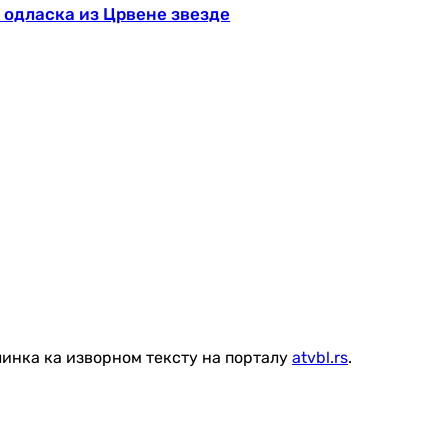
 одласка из Црвене звезде
линка ка изворном тексту на порталу
atvbl.rs
.