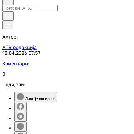
Аутор:
АТВ редакција
13.04.2026
07:57
Коментари:
0
Подијели:
Линк је копиран!