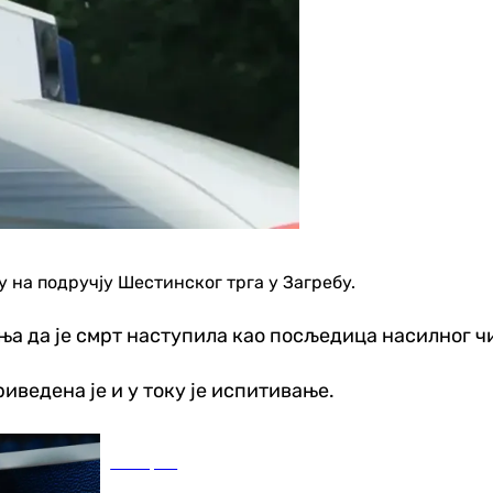
у на подручју Шестинског трга у Загребу.
мња да је смрт наступила као посљедица насилног ч
иведена је и у току је испитивање.
Кошарка