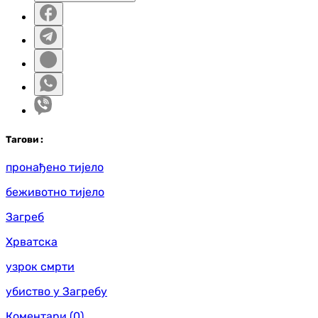
Таг
ови
:
пронађено тијело
беживотно тијело
Загреб
Хрватска
узрок смрти
убиство у Загребу
Коментари
(0)