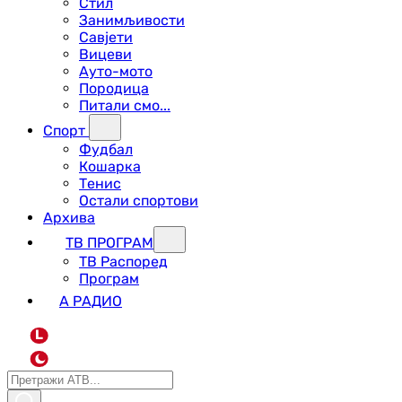
Стил
Занимљивости
Савјети
Вицеви
Ауто-мото
Породица
Питали смо...
Спорт
Фудбал
Кошарка
Тенис
Остали спортови
Архива
ТВ ПРОГРАМ
ТВ Распоред
Програм
А РАДИО
L