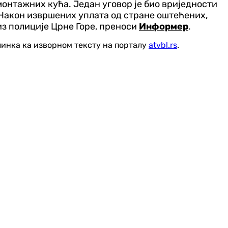
 монтажних кућа. Један уговор је био вриједности
а. Након извршених уплата од стране оштећених,
из полиције Црне Горе, преноси
Информер
.
линка ка изворном тексту на порталу
atvbl.rs
.