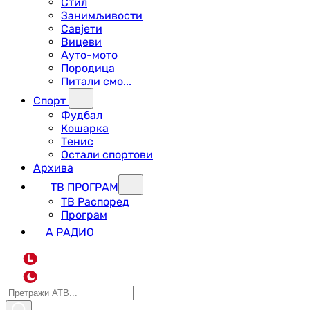
Стил
Занимљивости
Савјети
Вицеви
Ауто-мото
Породица
Питали смо...
Спорт
Фудбал
Кошарка
Тенис
Остали спортови
Архива
ТВ ПРОГРАМ
ТВ Распоред
Програм
А РАДИО
L