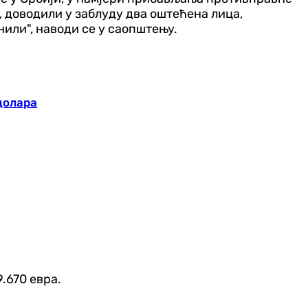
доводили у заблуду два оштећена лица,
или", наводи се у саопштењу.
долара
.670 евра.