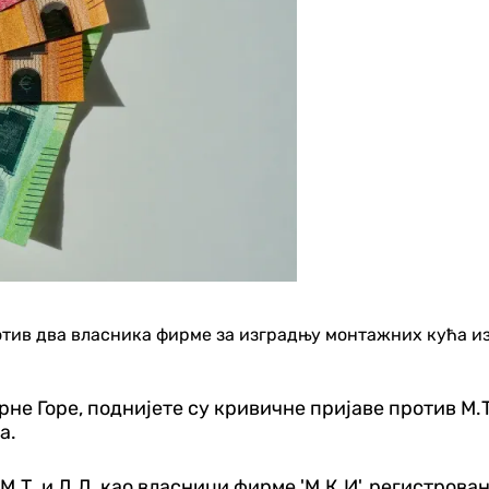
отив два власника фирме за изградњу монтажних кућа из
не Горе, поднијете су кривичне пријаве против М.
а.
М.Т. и Д.Д, као власници фирме 'М.К.И', регистров