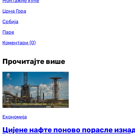
Монтажне куће
Црна Гора
Србија
Паре
Коментари
(0)
Прочитајте више
Економија
Цијене нафте поново порасле изна