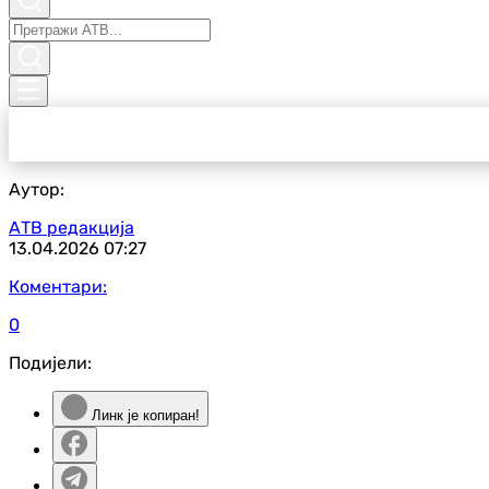
Аутор:
АТВ редакција
13.04.2026
07:27
Коментари:
0
Подијели:
Линк је копиран!