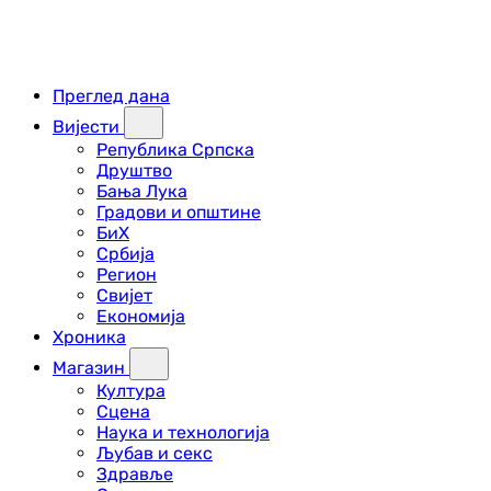
Преглед дана
Вијести
Република Српска
Друштво
Бања Лука
Градови и општине
БиХ
Србија
Регион
Свијет
Економија
Хроника
Магазин
Култура
Сцена
Наука и технологија
Љубав и секс
Здравље