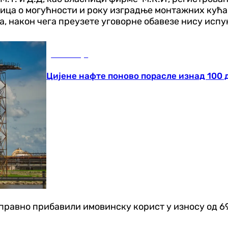
а о могућности и року изградње монтажних кућа, 
, након чега преузете уговорне обавезе нису испун
Економија
Цијене нафте поново порасле изнад 100 
правно прибавили имовинску корист у износу од 69