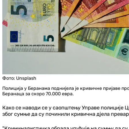
Фото:
Unsplash
Полиција у Беранама поднијела је кривичне пријаве пр
Беранаца за скоро 70.000 евра.
Како се наводи се у саопштењу Управе полиције Цр
због сумње да су починили кривична дјела превар
"Криминалистичка обрада упућује на сумњу да су 