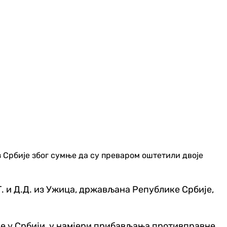
 Србије због сумње да су преваром оштетили двоје
Т. и Д.Д. из Ужица, држављана Републике Србије,
ане у Србији, у намјери прибављања противправне