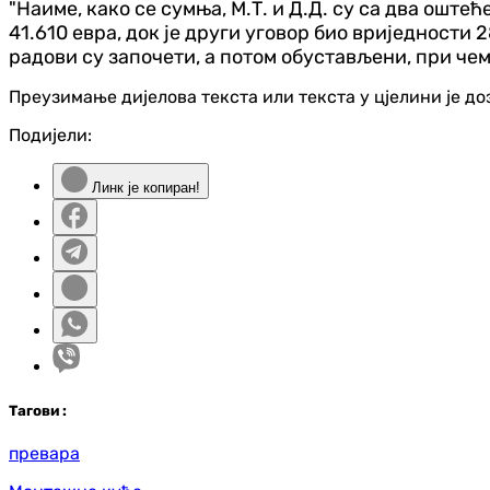
"Наиме, како се сумња, М.Т. и Д.Д. су са два ошт
41.610 евра, док је други уговор био вриједности
радови су започети, а потом обустављени, при чем
Преузимање дијелова текста или текста у цјелини је д
Подијели:
Линк је копиран!
Таг
ови
:
превара