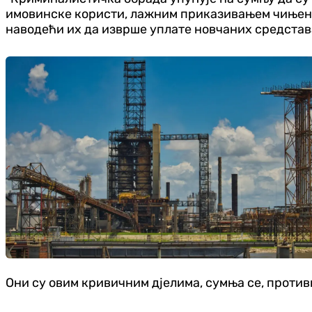
имовинске користи, лажним приказивањем чињениц
наводећи их да изврше уплате новчаних средстава
Они су овим кривичним дјелима, сумња се, против