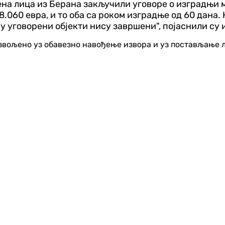
ећена лица из Берана закључили уговоре о изградњи
 28.060 евра, и то оба са роком изградње од 60 дан
у уговорени објекти нису завршени", појаснили су 
озвољено уз обавезно навођење извора и уз постављање 