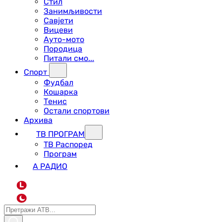
Стил
Занимљивости
Савјети
Вицеви
Ауто-мото
Породица
Питали смо...
Спорт
Фудбал
Кошарка
Тенис
Остали спортови
Архива
ТВ ПРОГРАМ
ТВ Распоред
Програм
А РАДИО
L