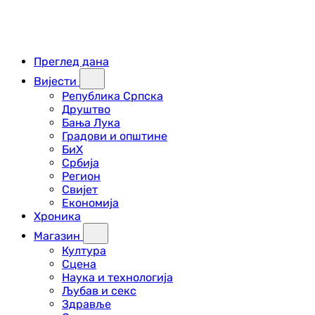
Преглед дана
Вијести
Република Српска
Друштво
Бања Лука
Градови и општине
БиХ
Србија
Регион
Свијет
Економија
Хроника
Магазин
Култура
Сцена
Наука и технологија
Љубав и секс
Здравље