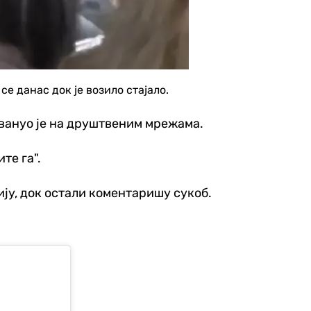
се данас док је возило стајало.
свануо је на друштвеним мрежама.
те га".
ију, док остали коментаришу сукоб.