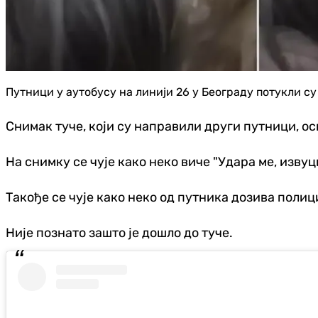
Путници у аутобусу на линији 26 у Београду потукли су 
Снимак туче, који су направили други путници, о
На снимку се чује како неко виче "Удара ме, извуци
Такође се чује како неко од путника дозива полиц
Није познато зашто је дошло до туче.