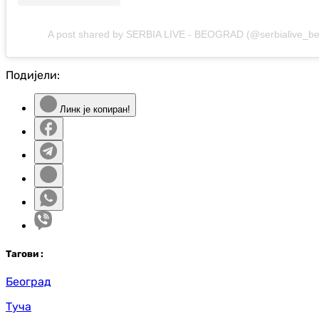
A post shared by SERBIA LIVE - BEOGRAD (@serbialive_b
Подијели:
Линк је копиран!
Таг
ови
:
Београд
Туча