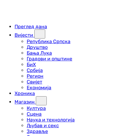
Преглед дана
Вијести
Република Српска
Друштво
Бања Лука
Градови и општине
БиХ
Србија
Регион
Свијет
Економија
Хроника
Магазин
Култура
Сцена
Наука и технологија
Љубав и секс
Здравље