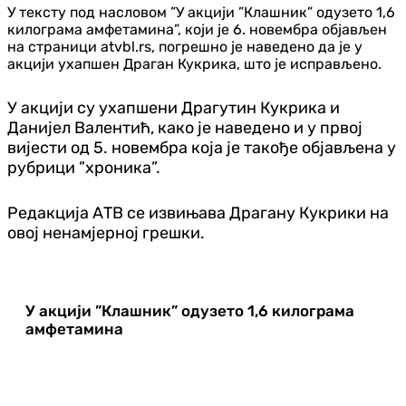
У тексту под насловом ”У акцији ”Клашник” одузето 1,6
килограма амфетамина”, који је 6. новембра објављен
на страници atvbl.rs, погрешно је наведено да је у
акцији ухапшен Драган Кукрика, што је исправљено.
У акцији су ухапшени Драгутин Кукрика и
Данијел Валентић, како је наведено и у првој
вијести од 5. новембра која је такође објављена у
рубрици ”хроника”.
Редакција АТВ се извињава Драгану Кукрики на
овој ненамјерној грешки.
У акцији ”Клашник” одузето 1,6 килограма
амфетамина