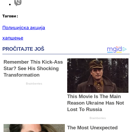
Таг
ови
:
Полицијска акција
хапшење