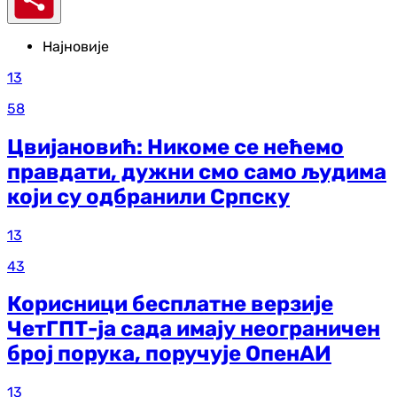
Најновије
13
58
Цвијановић: Никоме се нећемо
правдати, дужни смо само људима
који су одбранили Српску
13
43
Корисници бесплатне верзије
ЧетГПТ-ја сада имају неограничен
број порука, поручује ОпенАИ
13