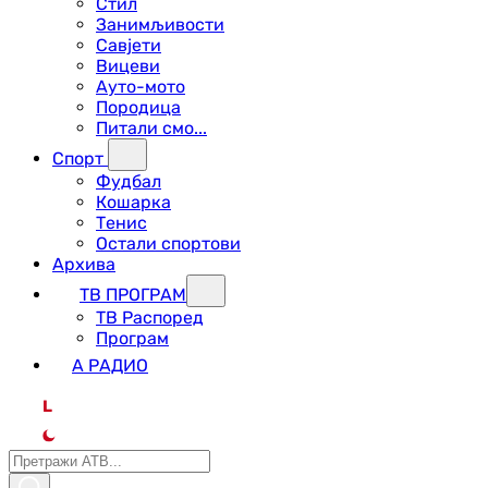
Стил
Занимљивости
Савјети
Вицеви
Ауто-мото
Породица
Питали смо...
Спорт
Фудбал
Кошарка
Тенис
Остали спортови
Архива
ТВ ПРОГРАМ
ТВ Распоред
Програм
А РАДИО
L