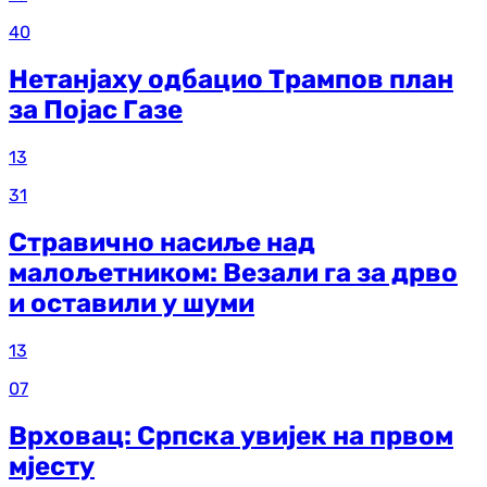
40
Нетанјаху одбацио Трампов план
за Појас Газе
13
31
Стравично насиље над
малољетником: Везали га за дрво
и оставили у шуми
13
07
Врховац: Српска увијек на првом
мјесту