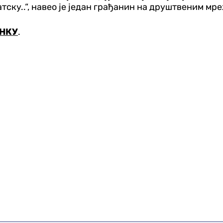
тску..“, навео је један грађанин на друштвеним мр
НКУ
.