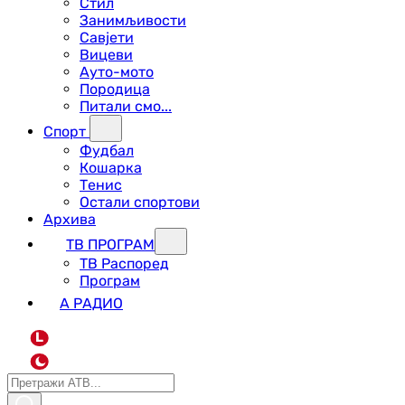
Стил
Занимљивости
Савјети
Вицеви
Ауто-мото
Породица
Питали смо...
Спорт
Фудбал
Кошарка
Тенис
Остали спортови
Архива
ТВ ПРОГРАМ
ТВ Распоред
Програм
А РАДИО
L