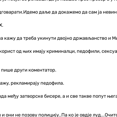
одговарати.Идемо даље да докажемо да сам ја невин и
Х.
 кажу да треба укинути двојно држављанство и М
корист од њих имају криминалци, педофили, сексуа
“, пише други коментатор.
 кажу, рекламирају педофила.
да међу затворске бисере, а и све такве попут њега,
 и они не позову полицију..Па ко је овдје луд...Очи