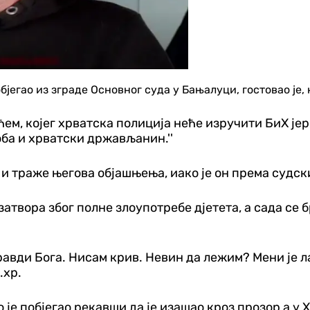
јегао из зграде Основног суда у Бањалуци, гостовао је,
м, којег хрватска полиција неће изручити БиХ јер, 
ба и хрватски држављанин.''
 и траже његова објашњења, иако је он према судск
затвора због полне злоупотребе дјетета, а сада се
равди Бога. Нисам крив. Невин да лежим? Мени је л
.хр.
је побјегао рекавши да је изашао кроз прозор а у Х