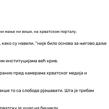
 ни мање ни више, на хрватском порталу.
како су навели, ''није било основа за његово даље
им институцијама већ крив.
 бранио пред камерама хрватског медија и
акше то са слободе рјешавати. Шта је требам
рватску је ушао на бициклу.