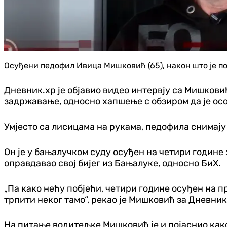
Осуђени педофил Ивица Мишковић (65), након што је поб
Дневник.хр је објавио видео интервју са Мишковиће
задржавање, односно хапшење с обзиром да је осо
Умјесто са лисицама на рукама, педофила снимају
Он је у бањалучком суду осуђен на четири године 
оправдавао свој бијег из Бањалуке, односно БиХ.
„Па како нећу побјећи, четири године осуђен на п
трпити неког тамо“, рекао је Мишковић за Дневник
На питање водитељке Мишковић је и појаснио како 