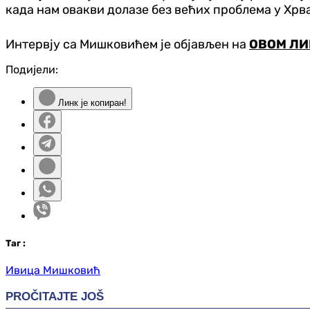
када нам овакви долазе без већих проблема у Хрва
Интервју са Мишковићем је објављен на
ОВОМ ЛИ
Подијели:
Линк је копиран!
Таг
:
Ивица Мишковић