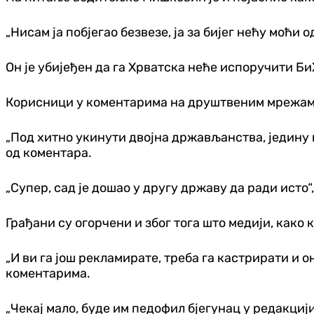
„Нисам ја побјегао безвезе, ја за бијег нећу моћи 
Он је убијеђен да га Хрватска неће испоручити Би
Корисници у коментарима на друштвеним мрежама
„Под хитно укинути двојна држављанства, једину 
од коментара.
„Супер, сад је дошао у другу државу да ради исто
Грађани су огорчени и због тога што медији, како
„И ви га још рекламирате, треба га кастрирати и он
коментарима.
„Чекај мало, буде им педофил бјегунац у редакцији