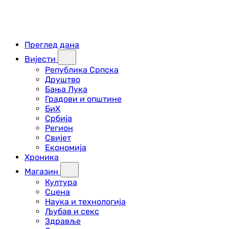
Преглед дана
Вијести
Република Српска
Друштво
Бања Лука
Градови и општине
БиХ
Србија
Регион
Свијет
Економија
Хроника
Магазин
Култура
Сцена
Наука и технологија
Љубав и секс
Здравље