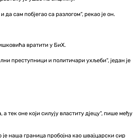
 да сам побјегао са разлогом“, рекао је он.
ишковића вратити у БиХ.
лни преступници и политичари ухљеби“, један је
 а тек оне који силују властиту дјецу“, пише међу
то је наша граница пробојна као швајцарски сир