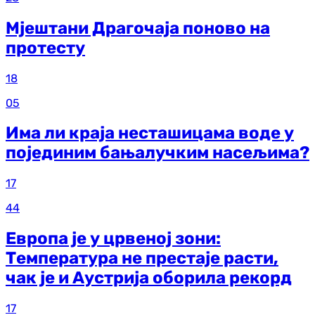
Мјештани Драгочаја поново на
протесту
18
05
Има ли краја несташицама воде у
појединим бањалучким насељима?
17
44
Европа је у црвеној зони:
Температура не престаје расти,
чак је и Аустрија оборила рекорд
17