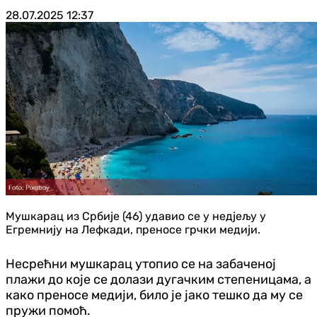
28.07.2025
12:37
Мушкарац из Србије (46) удавио се у недјељу у
Егремнију на Лефкади, преносе грчки медији.
Несрећни мушкарац утопио се на забаченој
плажи до које се долази дугачким степеницама, а
како преносе медији, било је јако тешко да му се
пружи помоћ.