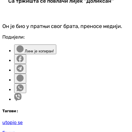
Са тржишта се повлачи лијек ''Доликсан''
Он је био у пратњи свог брата, преносе медији.
Подијели:
Линк је копиран!
Таг
ови
:
utopio se