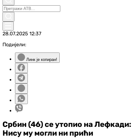
28.07.2025
12:37
Подијели:
Линк је копиран!
Србин (46) се утопио на Лефкади:
Нису му могли ни прићи