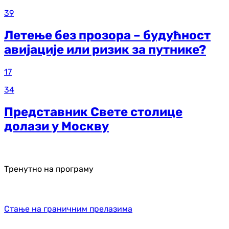
39
Летење без прозора – будућност
авијације или ризик за путнике?
17
34
Представник Свете столице
долази у Москву
Тренутно на програму
Стање на граничним прелазима