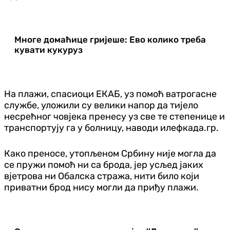
Многе домаћице гријеше: Ево колико треба
кувати кукуруз
На плажи, спасиоци ЕКАБ, уз помоћ ватрогасне
службе, уложили су велики напор да тијело
несрећног човјека пренесу уз све те степенице и
транспортују га у болницу, наводи илефкада.гр.
Како преносе, утопљеном Србину није могла да
се пружи помоћ ни са брода, јер усљед јаких
вјетрова ни Обалска стража, нити било који
приватни брод нису могли да приђу плажи.