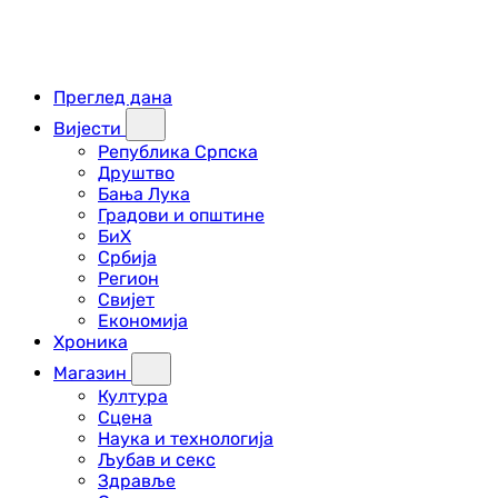
Преглед дана
Вијести
Република Српска
Друштво
Бања Лука
Градови и општине
БиХ
Србија
Регион
Свијет
Економија
Хроника
Магазин
Култура
Сцена
Наука и технологија
Љубав и секс
Здравље