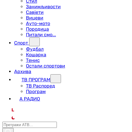
Стил
Занимљивости
Савјети
Вицеви
Ауто-мото
Породица
Питали смо...
Спорт
Фудбал
Кошарка
Тенис
Остали спортови
Архива
ТВ ПРОГРАМ
ТВ Распоред
Програм
А РАДИО
L