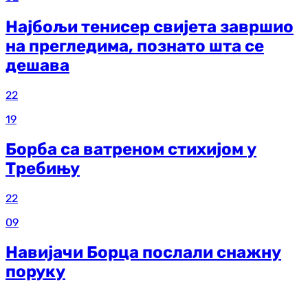
Најбољи тенисер свијета завршио
на прегледима, познато шта се
дешава
22
19
Борба са ватреном стихијом у
Требињу
22
09
Навијачи Борца послали снажну
поруку