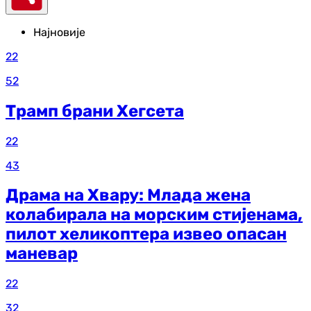
Најновије
22
52
Трамп брани Хегсета
22
43
Драма на Хвару: Млада жена
колабирала на морским стијенама,
пилот хеликоптера извео опасан
маневар
22
32