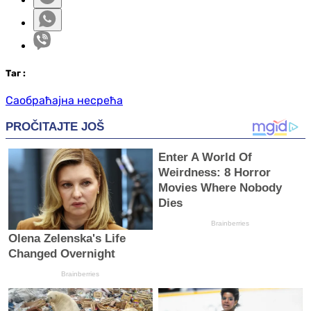
Таг
:
Саобраћајна несрећа