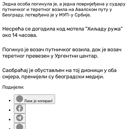
Једна особа погинула је, а једна повријеђена у судару
путничког и теретног возила на Авалском путу у
Београду, потврђено је у МУП-у Србије.
Несрећа се догодила код мотела "Хиљаду ружа"
око 14 часова.
Погинуо је возач путничког возила, док је возач
теретног превезен у Ургентни центар.
Саобраћај је обустављен на тој дионици у оба
смјера, пренијели су београдски медији.
Подијели:
Линк је копиран!