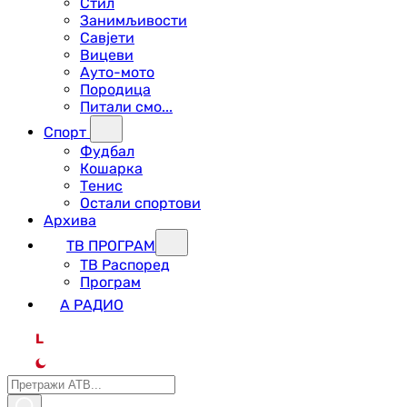
Стил
Занимљивости
Савјети
Вицеви
Ауто-мото
Породица
Питали смо...
Спорт
Фудбал
Кошарка
Тенис
Остали спортови
Архива
ТВ ПРОГРАМ
ТВ Распоред
Програм
А РАДИО
L