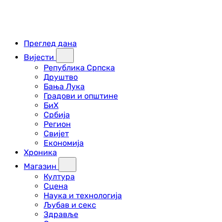
Преглед дана
Вијести
Република Српска
Друштво
Бања Лука
Градови и општине
БиХ
Србија
Регион
Свијет
Економија
Хроника
Магазин
Култура
Сцена
Наука и технологија
Љубав и секс
Здравље