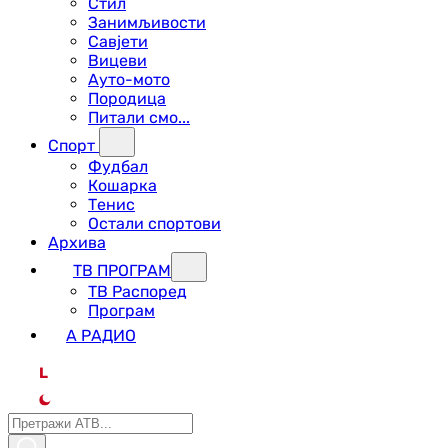
Стил
Занимљивости
Савјети
Вицеви
Ауто-мото
Породица
Питали смо...
Спорт
Фудбал
Кошарка
Тенис
Остали спортови
Архива
ТВ ПРОГРАМ
ТВ Распоред
Програм
А РАДИО
L