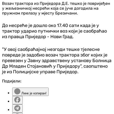
Возач трактора из Приједора Д.Е. тешко је повријеђен
у жељезничкој несрећи која се јуче догодила на
пружном прелазу у мјесту Брезичани.
До несреће је дошло око 17.40 сати када је у
трактор ударио путнички воз који је саобраћао
из правца Приједор - Нови Град.
"У овој саобраћајној незгоди тешке тјелесне
повреде је задобио возач трактора због којих је
превезен у Јавну здравствену установу Болница
Др Младен Стојановић у Приједору", саопштено
је из Полицијске управе Приједор.
Подијели:
Линк је копиран!