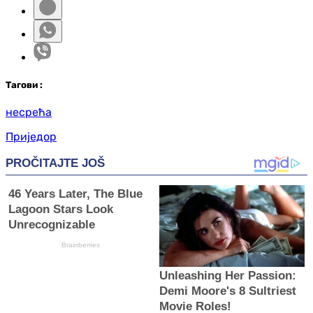
Таг
ови
:
несрећа
Приједор