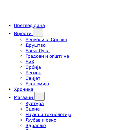
Преглед дана
Вијести
Република Српска
Друштво
Бања Лука
Градови и општине
БиХ
Србија
Регион
Свијет
Економија
Хроника
Магазин
Култура
Сцена
Наука и технологија
Љубав и секс
Здравље