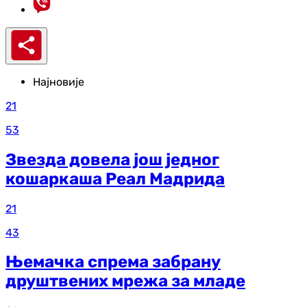
Најновије
21
53
Звезда довела још једног
кошаркаша Реал Мадрида
21
43
Њемачка спрема забрану
друштвених мрежа за младе