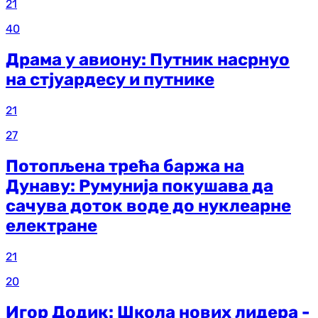
21
40
Драма у авиону: Путник насрнуо
на стјуардесу и путнике
21
27
Потопљена трећа баржа на
Дунаву: Румунија покушава да
сачува доток воде до нуклеарне
електране
21
20
Игор Додик: Школа нових лидера -