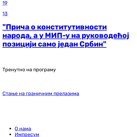
19
13
"Прича о конститутивности
народа, а у МИП-у на руководећој
позицији само један Србин"
Тренутно на програму
Стање на граничним прелазима
О нама
Импресум