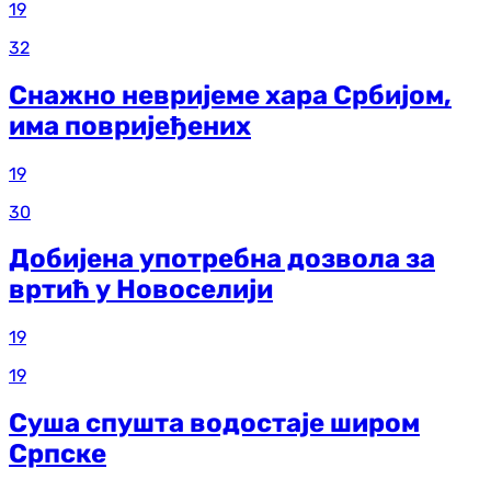
19
32
Снажно невријеме хара Србијом,
има повријеђених
19
30
Добијена употребна дозвола за
вртић у Новоселији
19
19
Суша спушта водостаје широм
Српске