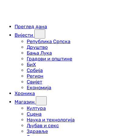
Преглед дана
Вијести
Република Српска
Друштво
Бања Лука
Градови и општине
БиХ
Србија
Регион
Свијет
Економија
Хроника
Магазин
Култура
Сцена
Наука и технологија
Љубав и секс
Здравље