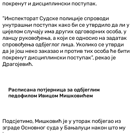
покренут и дисциплински поступак.
”Инспекторат Судске полиције спроводи
унутрашњи поступак како би се утврдило да ли у
цијелом случају има других одговорних особа, у
ланцу руковођења, а који се односио на задатак
спровођења одбјеглог лица. Уколико се утврди
да је још неко заказао и против тих особа ће бити
покренут дисциплински поступак”, рекао је
Драгојевић.
Расписана потјерница за одбјеглим
педофилом Ивицом Мишковићем
Подсјетимо, Мишковић је у уторак побјегао из
зграде Основног суда у Бањалуци након што му