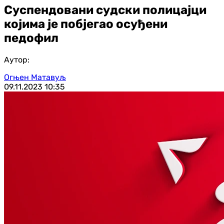
Суспендовани судски полицајци
којима је побјегао осуђени
педофил
Аутор:
Огњен Матавуљ
09.11.2023
10:35