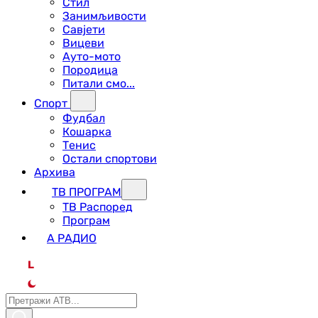
Стил
Занимљивости
Савјети
Вицеви
Ауто-мото
Породица
Питали смо...
Спорт
Фудбал
Кошарка
Тенис
Остали спортови
Архива
ТВ ПРОГРАМ
ТВ Распоред
Програм
А РАДИО
L