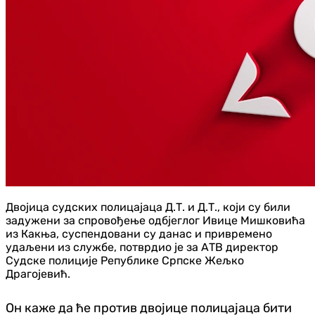
Двојица судских полицајаца Д.Т. и Д.Т., који су били
задужени за спровођење одбјеглог Ивице Мишковића
из Какња, суспендовани су данас и привремено
удаљени из службе, потврдио је за АТВ директор
Судске полиције Републике Српске Жељко
Драгојевић.
Он каже да ће против двојице полицајаца бити