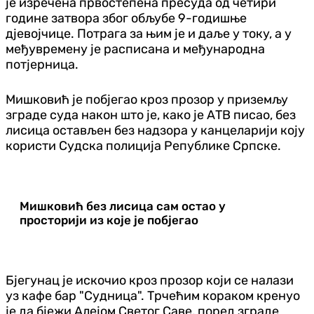
је изречена првостепена пресуда од четири
године затвора због обљубе 9-годишње
дјевојчице. Потрага за њим је и даље у току, а у
међувремену је расписана и међународна
потјерница.
Мишковић је побјегао кроз прозор у приземљу
зграде суда након што је, како је АТВ писао, без
лисица остављен без надзора у канцеларији коју
користи Судска полиција Републике Српске.
Мишковић без лисица сам остао у
просторији из које је побјегао
Бјегунац је искочио кроз прозор који се налази
уз кафе бар "Судница". Трчећим кораком кренуо
је да бјежи Алејом Светог Саве, поред зграде