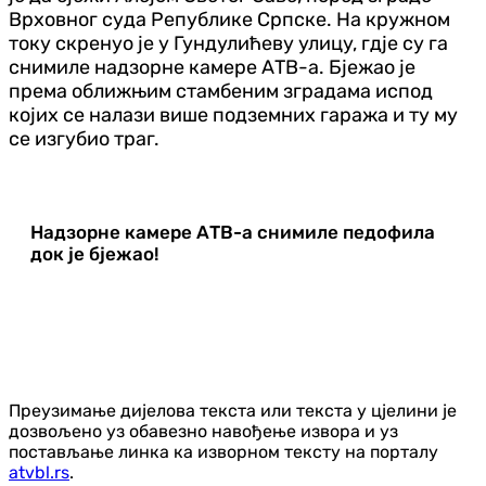
Врховног суда Републике Српске. На кружном
току скренуо је у Гундулићеву улицу, гдје су га
снимиле надзорне камере АТВ-а. Бјежао је
према оближњим стамбеним зградама испод
којих се налази више подземних гаража и ту му
се изгубио траг.
Надзорне камере АТВ-а снимиле педофила
док је бјежао!
Преузимање дијелова текста или текста у цјелини је
дозвољено уз обавезно навођење извора и уз
постављање линка ка изворном тексту на порталу
atvbl.rs
.