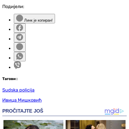
Подијели:
Линк је копиран!
Таг
ови
:
Sudska policija
Ивица Мишковић