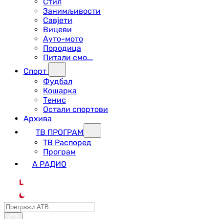
Стил
Занимљивости
Савјети
Вицеви
Ауто-мото
Породица
Питали смо...
Спорт
Фудбал
Кошарка
Тенис
Остали спортови
Архива
ТВ ПРОГРАМ
ТВ Распоред
Програм
А РАДИО
L