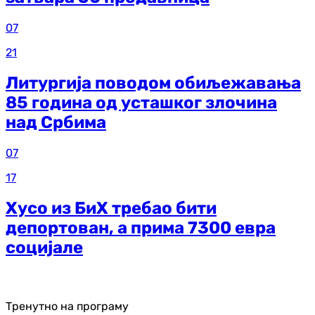
07
21
Литургија поводом обиљежавања
85 година од усташког злочина
над Србима
07
17
Хусо из БиХ требао бити
депортован, а прима 7300 евра
социјале
Тренутно на програму