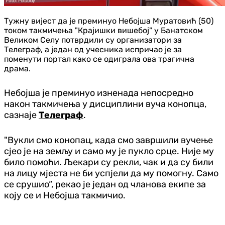
Тужну вијест да је преминуо Небојша Муратовић (50)
током такмичења "Крајишки вишебој" у Банатском
Великом Селу потврдили су организатори за
Телеграф, а један од учесника испричао је за
поменути портал како се одиграла ова трагична
драма.
Небојша је преминуо изненада непосредно
након такмичења у дисциплини вуча конопца,
сазнаје
Телеграф
.
"Вукли смо конопац, када смо завршили вучење
сјео је на земљу и само му је пукло срце. Није му
било помоћи. Љекари су рекли, чак и да су били
на лицу мјеста не би успјели да му помогну. Само
се срушио“, рекао је један од чланова екипе за
коју се и Небојша такмичио.