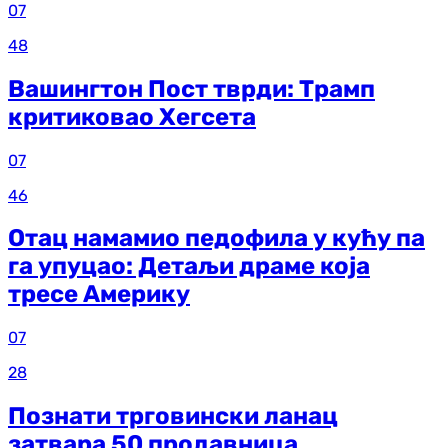
07
48
Вашингтон Пост тврди: Трамп
критиковао Хегсета
07
46
Отац намамио педофила у кућу па
га упуцао: Детаљи драме која
тресе Америку
07
28
Познати трговински ланац
затвара 50 продавница