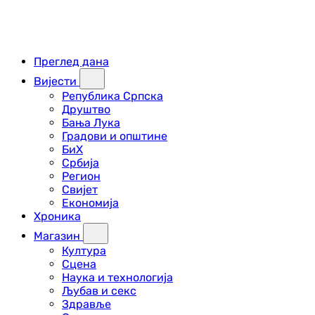
Преглед дана
Вијести
Република Српска
Друштво
Бања Лука
Градови и општине
БиХ
Србија
Регион
Свијет
Економија
Хроника
Магазин
Култура
Сцена
Наука и технологија
Љубав и секс
Здравље