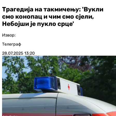
Трагедија на такмичењу: 'Вукли
смо конопац и чим смо сјели,
Небојши је пукло срце'
Извор:
Телеграф
28.07.2025
13:20