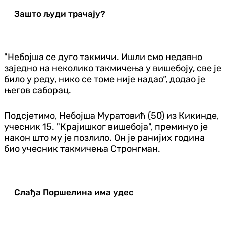
Зашто људи трачају?
"Небојша се дуго такмичи. Ишли смо недавно
заједно на неколико такмичења у вишебоју, све је
било у реду, нико се томе није надао“, додао је
његов саборац.
Подсјетимо, Небојша Муратовић (50) из Кикинде,
учесник 15. "Крајишког вишебоја", преминуо је
након што му је позлило. Он је ранијих година
био учесник такмичења Стронгман.
Слађа Поршелина има удес