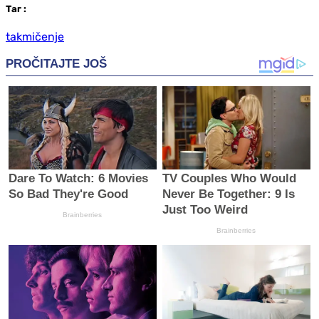
Таг
:
takmičenje