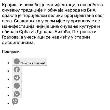
Крајишки вишебој је манифестација посвећена
очувању традиције и обичаја народа из БиХ,
одакле је поријеклом велики број мјештана овог
села. Сваког љета у овом мјесту организује се
манифестација чији је циљ очување културе и
обичаја Срба из Дрвара, Бихаћа, Петровца и
Грахова, а учесници се надмећу у старим
дисциплинама.
Подијели:
Линк је копиран!