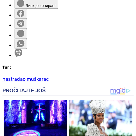
Линк је копиран!
Таг
:
nastradao muškarac