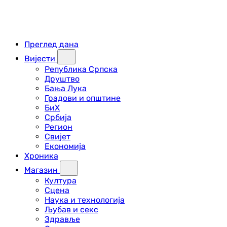
Преглед дана
Вијести
Република Српска
Друштво
Бања Лука
Градови и општине
БиХ
Србија
Регион
Свијет
Економија
Хроника
Магазин
Култура
Сцена
Наука и технологија
Љубав и секс
Здравље