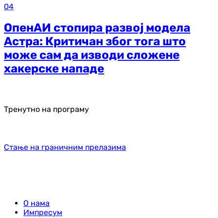
04
ОпенАИ стопира развој модела
Астра: Критичан због тога што
може сам да изводи сложене
хакерске нападе
Тренутно на програму
Стање на граничним прелазима
О нама
Импресум