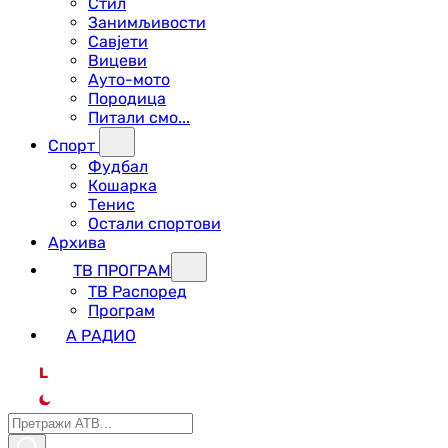
Стил
Занимљивости
Савјети
Вицеви
Ауто-мото
Породица
Питали смо...
Спорт
Фудбал
Кошарка
Тенис
Остали спортови
Архива
ТВ ПРОГРАМ
ТВ Распоред
Програм
А РАДИО
L