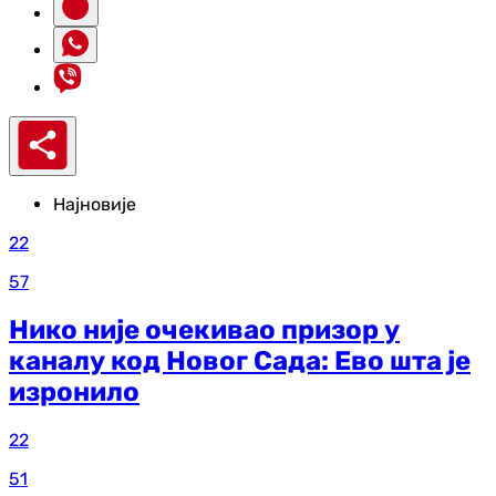
Најновије
22
57
Нико није очекивао призор у
каналу код Новог Сада: Ево шта је
изронило
22
51