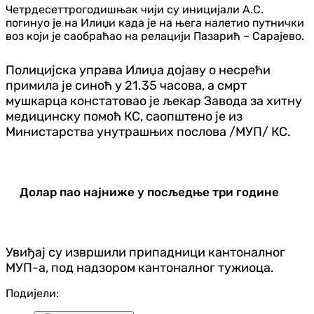
Четрдесеттрогодишњак чији су иницијали А.С.
погинуо је на Илиџи када је на њега налетио путнички
воз који је саобраћао на релацији Пазарић – Сарајево.
Полицијска управа Илиџа дојаву о несрећи
примила је синоћ у 21.35 часова,
а смрт
мушкарца констатовао је љекар Завода за хитну
медицинску помоћ КС, саопштено је из
Министарства унутрашњих послова /МУП/ КС.
Долар пао најниже у посљедње три године
Увиђај су извршили припадници кантоналног
МУП-а, под надзором кантоналног тужиоца.
Подијели: