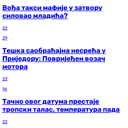
Вођа такси мафије у затвору
силовао младића?
22
29
Тешка саобраћајна несрећа у
Приједору: Повријеђен возач
мотора
22
16
Тачно овог датума престаје
тропски талас, температура пада
22