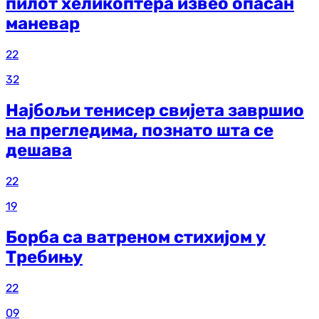
пилот хеликоптера извео опасан
маневар
22
32
Најбољи тенисер свијета завршио
на прегледима, познато шта се
дешава
22
19
Борба са ватреном стихијом у
Требињу
22
09