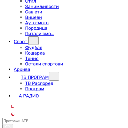
Стил
Занимљивости
Савјети
Вицеви
Ауто-мото
Породица
Питали смо...
Спорт
Фудбал
Кошарка
Тенис
Остали спортови
Архива
ТВ ПРОГРАМ
ТВ Распоред
Програм
А РАДИО
L