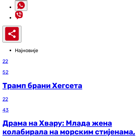
Најновије
22
52
Трамп брани Хегсета
22
43
Драма на Хвару: Млада жена
колабирала на морским стијенама,