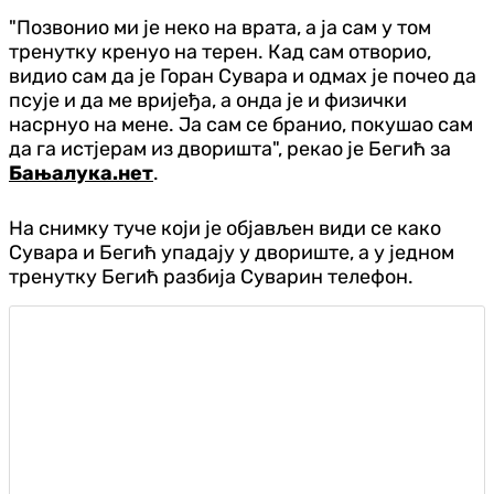
"Позвонио ми је неко на врата, а ја сам у том
тренутку кренуо на терен. Кад сам отворио,
видио сам да је Горан Сувара и одмах је почео да
псује и да ме вријеђа, а онда је и физички
насрнуо на мене. Ја сам се бранио, покушао сам
да га истјерам из дворишта", рекао је Бегић за
Бањалука.нет
.
На снимку туче који је објављен види се како
Сувара и Бегић упадају у двориште, а у једном
тренутку Бегић разбија Суварин телефон.