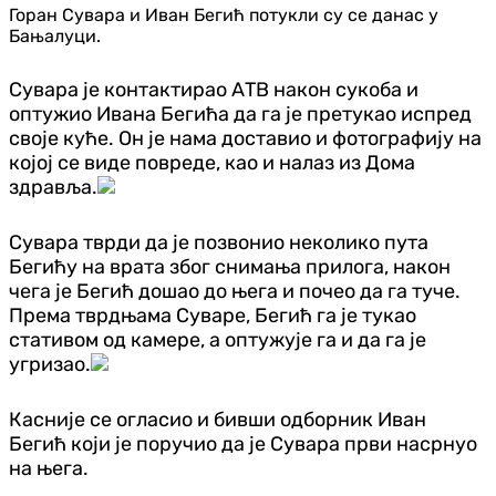
Горан Сувара и Иван Бегић потукли су се данас у
Бањалуци.
Сувара је контактирао АТВ након сукоба и
оптужио Ивана Бегића да га је претукао испред
своје куће. Он је нама доставио и фотографију на
којој се виде повреде, као и налаз из Дома
здравља.
Сувара тврди да је позвонио неколико пута
Бегићу на врата због снимања прилога, након
чега је Бегић дошао до њега и почео да га туче.
Према тврдњама Суваре, Бегић га је тукао
стативом од камере, а оптужује га и да га је
угризао.
Касније се огласио и бивши одборник Иван
Бегић који је поручио да је Сувара први насрнуо
на њега.