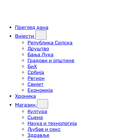
Преглед дана
Вијести
Република Српска
Друштво
Бања Лука
Градови и општине
БиХ
Србија
Регион
Свијет
Економија
Хроника
Магазин
Култура
Сцена
Наука и технологија
Љубав и секс
Здравље