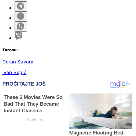
Таг
ови
:
Goran Suvara
Ivan Begić