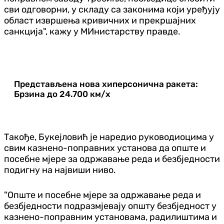
сви одговорни, у складу са законима који уређују
област извршења кривичних и прекршајних
санкција", кажу у МИнистарству правде.
Представљена нова хиперсонична ракета:
Брзина до 24.700 км/х
Такође, Букејловић је наредио руководиоцима у
свим казнено-поправних установа да опште и
посебне мјере за одржавање реда и безбједности
подигну на највиши ниво.
"Опште и посебне мјере за одржавање реда и
безбједности подразмјевају општу безбједност у
казнено-поправним установама, радилиштима и