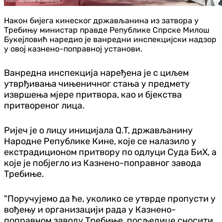
Након бијега кинеског држављанина из затвора у
Требињу министар правде Републике Спрске Милош
Букејловић наредио је ванредни инспекцијски надзор
у овој казнено-поправној установи.
Ванредна инспекција наређена је с циљем
утврђивања чињеничног стања у предмету
извршења мјере притвора, као и бјекства
притвореног лица.
Ријеч је о лицу иницијала Q.T, држављанину
Народне Републике Кине, које се налазило у
екстрадиционом притвору по одлуци Суда БиХ, а
које је побјегло из Казнено-поправног завода
Требиње.
"Поручујемо да ће, уколико се утврде пропусти у
вођењу и организацији рада у Казнено-
поправном заводу Требиње, посљедице сносити