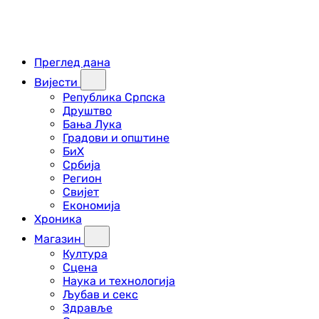
Преглед дана
Вијести
Република Српска
Друштво
Бања Лука
Градови и општине
БиХ
Србија
Регион
Свијет
Економија
Хроника
Магазин
Култура
Сцена
Наука и технологија
Љубав и секс
Здравље