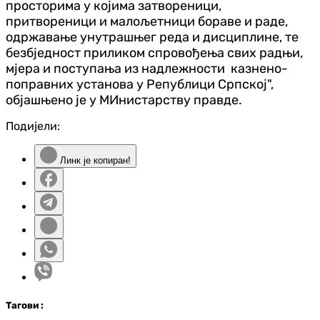
просторима у којима затвореници,
притвореници и малољетници бораве и раде,
одржавање унутрашњег реда и дисциплине, те
безбједност приликом спровођења свих радњи,
мјера и поступања из надлежности казнено-
поправних установа у Републици Српској",
објашњено је у МИнистарству правде.
Подијели:
Линк је копиран!
Таг
ови
: