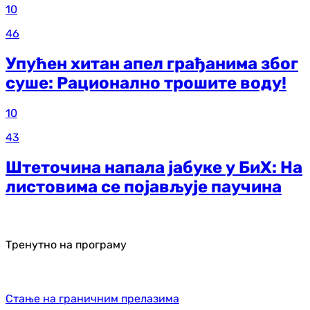
10
46
Упућен хитан апел грађанима због
суше: Рационално трошите воду!
10
43
Штеточина напала јабуке у БиХ: На
листовима се појављује паучина
Тренутно на програму
Стање на граничним прелазима