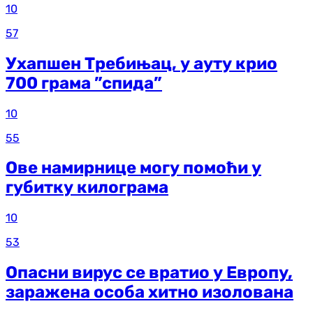
10
57
Ухапшен Требињац, у ауту крио
700 грама ”спида”
10
55
Ове намирнице могу помоћи у
губитку килограма
10
53
Опасни вирус се вратио у Европу,
заражена особа хитно изолована