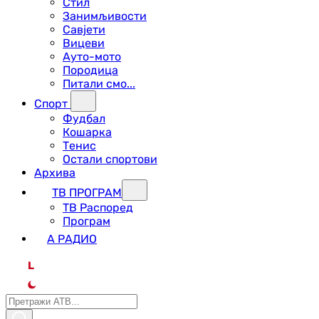
Стил
Занимљивости
Савјети
Вицеви
Ауто-мото
Породица
Питали смо...
Спорт
Фудбал
Кошарка
Тенис
Остали спортови
Архива
ТВ ПРОГРАМ
ТВ Распоред
Програм
А РАДИО
L