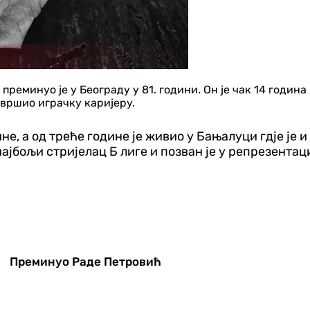
минуо је у Београду у 81. години. Он је чак 14 година н
авршио играчку каријеру.
не, а од треће године је живио у Бањалуци гдје је и
ајбољи стријелац Б лиге и позван је у репрезентац
Преминуо Раде Петровић