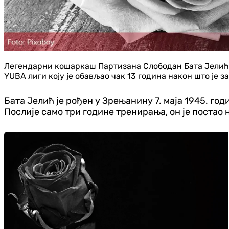
Легендарни кошаркаш Партизана Слободан Бата Јелић пре
YUBA лиги коју је обављао чак 13 година након што је з
Бата Јелић је рођен у Зрењанину 7. маја 1945. годи
Послије само три године тренирања, он је постао н