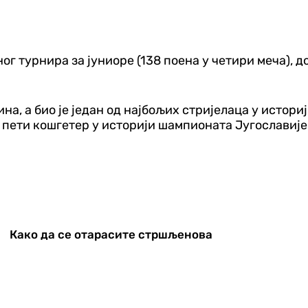
г турнира за јуниоре (138 поена у четири меча), до
на, а био је један од најбољих стријелаца у историј
о пети кошгетер у историји шампионата Југославије
Како да се отарасите стршљенова