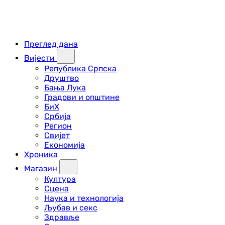
Преглед дана
Вијести
Република Српска
Друштво
Бања Лука
Градови и општине
БиХ
Србија
Регион
Свијет
Економија
Хроника
Магазин
Култура
Сцена
Наука и технологија
Љубав и секс
Здравље