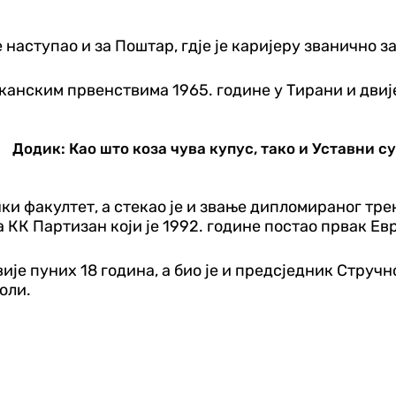
је наступао и за Поштар, гдје је каријеру званично 
анским првенствима 1965. године у Тирани и двије г
Додик: Као што коза чува купус, тако и Уставни с
ки факултет, а стекао је и звање дипломираног тре
а КК Партизан који је 1992. године постао првак Ев
је пуних 18 година, а био је и предсједник Стручн
оли.