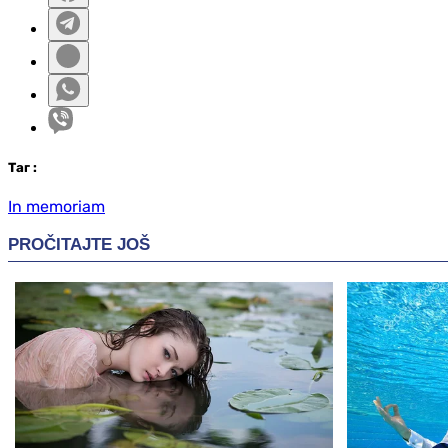
Таг
:
In memoriam