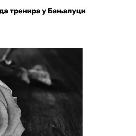
да тренира у Бањалуци