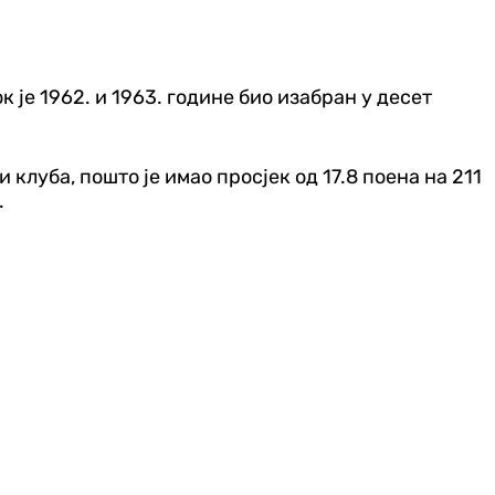
к је 1962. и 1963. године био изабран у десет
и клуба, пошто је имао просјек од 17.8 поена на 211
.