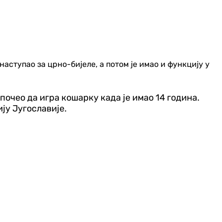
аступао за црно-бијеле, а потом је имао и функцију у
 почео да игра кошарку када је имао 14 година.
ију Југославије.