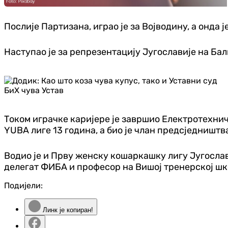
Послије Партизана, играо је за Војводину, а онда 
Наступао је за репрезентацију Југославије на Балк
Током играчке каријере је завршио Електротехнич
YUBA лиге 13 година, а био је члан предсједништв
Водио је и Прву женску кошаркашку лигу Југослави
делегат ФИБА и професор на Вишој тренерској шк
Подијели:
Линк је копиран!