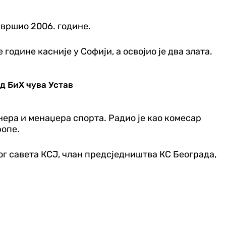
завршио 2006. године.
одине касније у Софији, а освојио је два злата.
уд БиХ чува Устав
нера и менаџера спорта. Радио је као комесар
ропе.
ог савета КСЈ, члан предсједништва КС Београда,