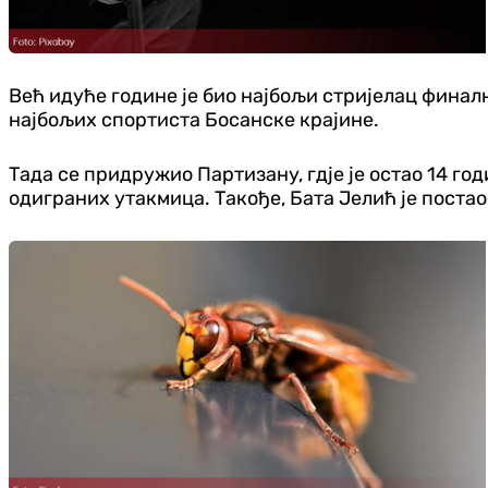
Већ идуће године је био најбољи стријелац финално
најбољих спортиста Босанске крајине.
Тада се придружио Партизану, гдје је остао 14 годи
одиграних утакмица. Такође, Бата Јелић је поста