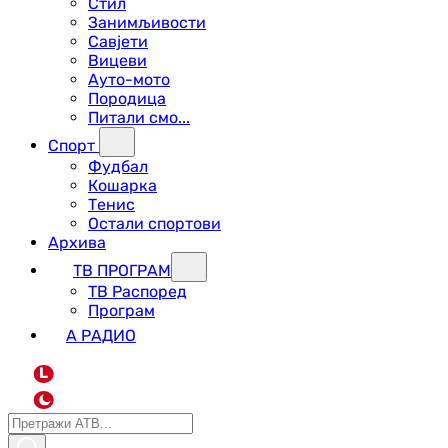
Стил
Занимљивости
Савјети
Вицеви
Ауто-мото
Породица
Питали смо...
Спорт
Фудбал
Кошарка
Тенис
Остали спортови
Архива
ТВ ПРОГРАМ
ТВ Распоред
Програм
А РАДИО
L