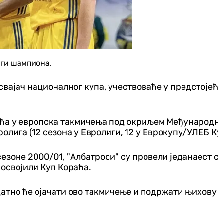
иги шампиона.
вајач националног купа, учествоваће у предстоје
раћа у европска такмичења под окриљем Међународ
олига (12 сезона у Евролиги, 12 у Еврокупу/УЛЕБ К
 сезоне 2000/01, "Албатроси" су провели једанаест
 освојили Куп Кораћа.
тно ће ојачати ово такмичење и подржати њихову