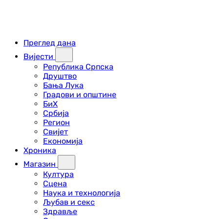
Преглед дана
Вијести
Република Српска
Друштво
Бања Лука
Градови и општине
БиХ
Србија
Регион
Свијет
Економија
Хроника
Магазин
Култура
Сцена
Наука и технологија
Љубав и секс
Здравље