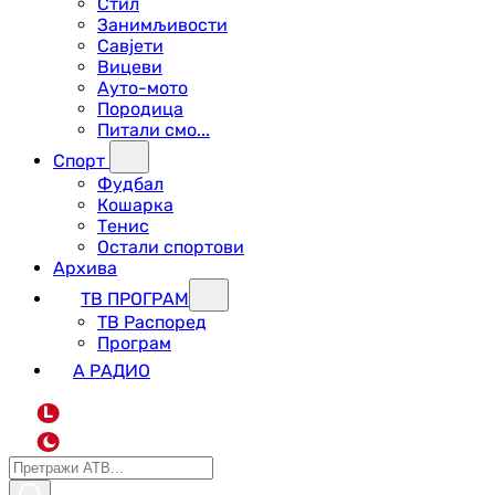
Стил
Занимљивости
Савјети
Вицеви
Ауто-мото
Породица
Питали смо...
Спорт
Фудбал
Кошарка
Тенис
Остали спортови
Архива
ТВ ПРОГРАМ
ТВ Распоред
Програм
А РАДИО
L