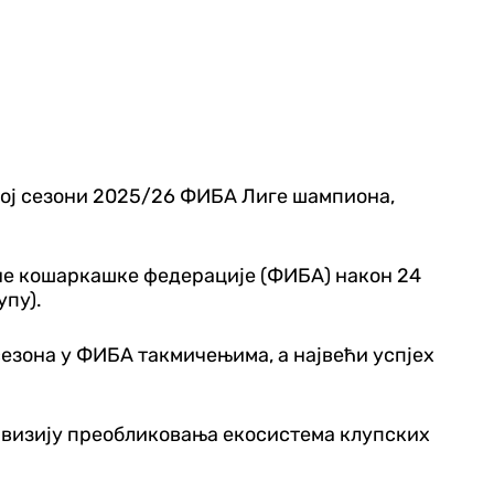
ћој сезони 2025/26 ФИБА Лиге шампиона,
не кошаркашке федерације (ФИБА) након 24
упу).
 сезона у ФИБА такмичењима, а највећи успјех
 визију преобликовања екосистема клупских