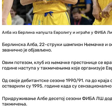
Алба из Берлина напушта Евролигу и играће у ФИБА Л
Берлинска Алба, 22-струки шампион Њемачке и ос
званично је објављено.
Овим потезом, клуб из њемачке престонице се в
године наступа у такмичењима које организује Евр
Од своје дебитантске сезоне 1990/91. па до краја
остварили су 1995. године када су сензационално
Придруживање Албе десетој сезони ФИБА ЛШ дода
такмичења.