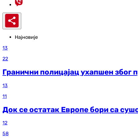
Најновије
13
22
Гранични полицајац ухапшен због 
13
11
Док се остатак Европе бори са суш
12
58