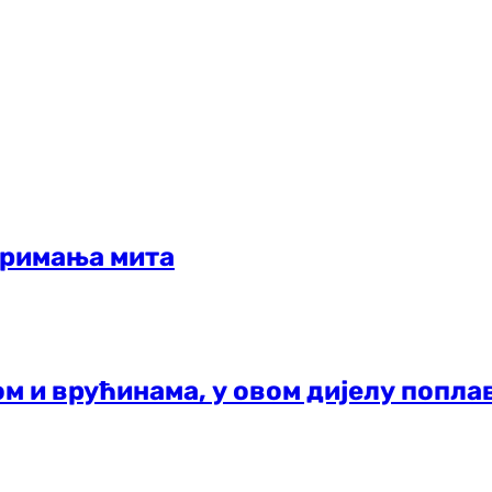
примања мита
ом и врућинама, у овом дијелу попла