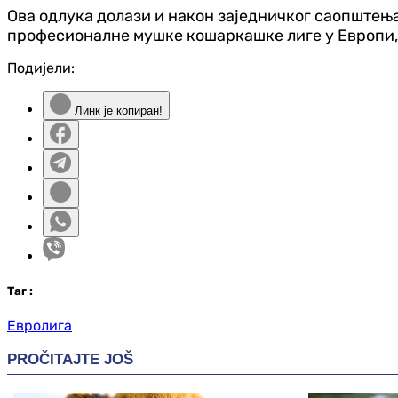
Ова одлука долази и након заједничког саопштења
професионалне мушке кошаркашке лиге у Европи,
Подијели:
Линк је копиран!
Таг
:
Евролига