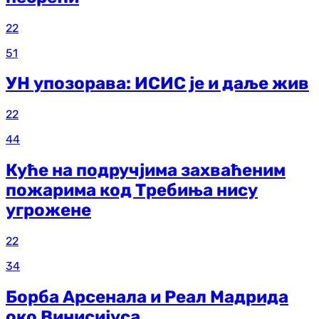
22
51
УН упозорава: ИСИС је и даље жив
22
44
Куће на подручјима захваћеним
пожарима код Требиња нису
угрожене
22
34
Борба Арсенала и Реал Мадрида
око Винисијуса