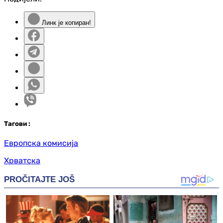
Линк је копиран!
Таг
ови
:
Европска комисија
Хрватска