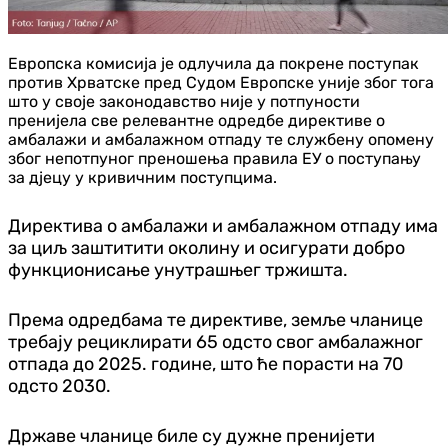
Европска комисија је одлучила да покрене поступак
против Хрватске пред Судом Европске уније због тога
што у своје законодавство није у потпуности
пренијела све релевантне одредбе директиве о
амбалажи и амбалажном отпаду те службену опомену
због непотпуног преношења правила ЕУ о поступању
за дјецу у кривичним поступцима.
Директива о амбалажи и амбалажном отпаду има
за циљ заштитити околину и осигурати добро
функционисање унутрашњег тржишта.
Према одредбама те директиве, земље чланице
требају рециклирати 65 одсто свог амбалажног
отпада до 2025. године, што ће порасти на 70
одсто 2030.
Државе чланице биле су дужне пренијети