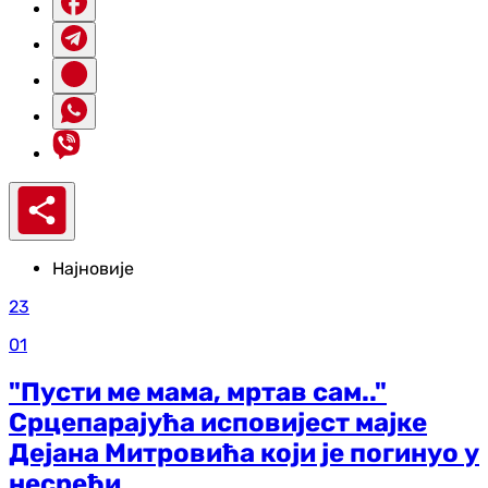
Најновије
23
01
"Пусти ме мама, мртав сам.."
Срцепарајућа исповијест мајке
Дејана Митровића који је погинуо у
несрећи