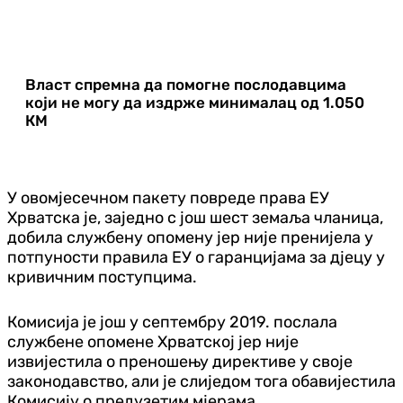
Власт спремна да помогне послодавцима
који не могу да издрже минималац од 1.050
КМ
У овомјесечном пакету повреде права ЕУ
Хрватска је, заједно с још шест земаља чланица,
добила службену опомену јер није пренијела у
потпуности правила ЕУ о гаранцијама за дјецу у
кривичним поступцима.
Комисија је још у септембру 2019. послала
службене опомене Хрватској јер није
извијестила о преношењу директиве у своје
законодавство, али је слиједом тога обавијестила
Комисију о предузетим мјерама.