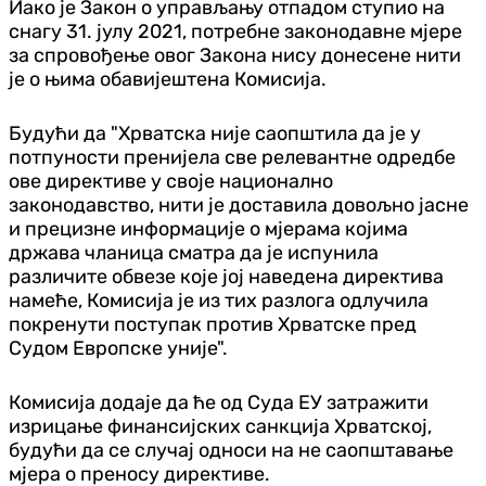
Иако је Закон о управљању отпадом ступио на
снагу 31. јулу 2021, потребне законодавне мјере
за спровођење овог Закона нису донесене нити
је о њима обавијештена Комисија.
Будући да "Хрватска није саопштила да је у
потпуности пренијела све релевантне одредбе
ове директиве у своје национално
законодавство, нити је доставила довољно јасне
и прецизне информације о мјерама којима
држава чланица сматра да је испунила
различите обвезе које јој наведена директива
намеће, Комисија је из тих разлога одлучила
покренути поступак против Хрватске пред
Судом Европске уније".
Комисија додаје да ће од Суда ЕУ затражити
изрицање финансијских санкција Хрватској,
будући да се случај односи на не саопштавање
мјера о преносу директиве.