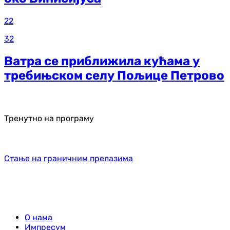
22
32
Ватра се приближила кућама у
требињском селу Пољице Петрово
Тренутно на програму
Стање на граничним прелазима
О нама
Импресум