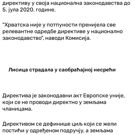
директиву у своја национална законодавства до
5. јула 2020. године.
"Хрватска није у потпуности пренијела све
релевантне одредбе директиве у национално
законодавство", наводи Комисија.
Лисица страдала у саобраћајној несрећи
Директива је законодавни акт Европске уније,
који се не проводи директно у земљама
чланицама.
Директивом се дефинише циљ који се жели
постићи у одређеном подручју, а земљама