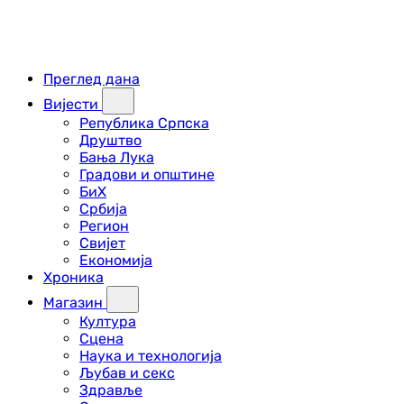
Преглед дана
Вијести
Република Српска
Друштво
Бања Лука
Градови и општине
БиХ
Србија
Регион
Свијет
Економија
Хроника
Магазин
Култура
Сцена
Наука и технологија
Љубав и секс
Здравље