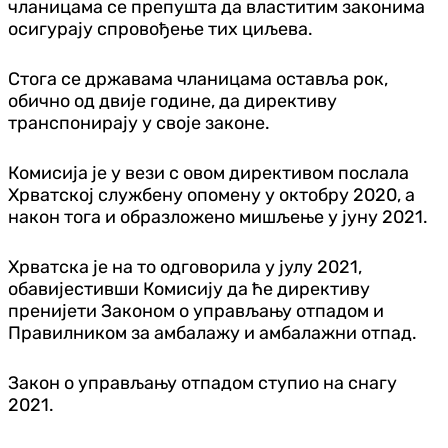
чланицама се препушта да властитим законима
осигурају спровођење тих циљева.
Стога се државама чланицама оставља рок,
обично од двије године, да директиву
транспонирају у своје законе.
Комисија је у вези с овом директивом послала
Хрватској службену опомену у октобру 2020, а
након тога и образложено мишљење у јуну 2021.
Хрватска је на то одговорила у јулу 2021,
обавијестивши Комисију да ће директиву
пренијети Законом о управљању отпадом и
Правилником за амбалажу и амбалажни отпад.
Закон о управљању отпадом ступио на снагу
2021.