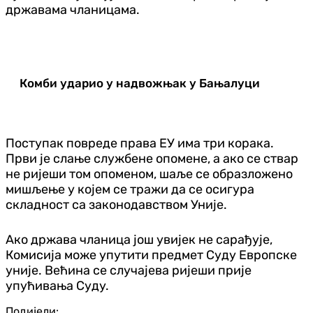
државама чланицама.
Комби ударио у надвожњак у Бањалуци
Поступак повреде права ЕУ има три корака.
Први је слање службене опомене, а ако се ствар
не ријеши том опоменом, шаље се образложено
мишљење у којем се тражи да се осигура
складност са законодавством Уније.
Ако држава чланица још увијек не сарађује,
Комисија може упутити предмет Суду Европске
уније. Већина се случајева ријеши прије
упућивања Суду.
Подијели: