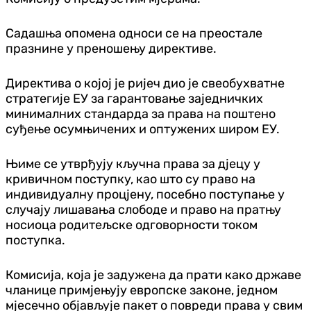
Садашња опомена односи се на преостале
празнине у преношењу директиве.
Директива о којој је ријеч дио је свеобухватне
стратегије ЕУ за гарантовање заједничких
минималних стандарда за права на поштено
суђење осумњичених и оптужених широм ЕУ.
Њиме се утврђују кључна права за дјецу у
кривичном поступку, као што су право на
индивидуалну процјену, посебно поступање у
случају лишавања слободе и право на пратњу
носиоца родитељске одговорности током
поступка.
Комисија, која је задужена да прати како државе
чланице примјењују европске законе, једном
мјесечно објављује пакет о повреди права у свим