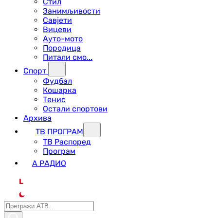
Стил
Занимљивости
Савјети
Вицеви
Ауто-мото
Породица
Питали смо...
Спорт
Фудбал
Кошарка
Тенис
Остали спортови
Архива
ТВ ПРОГРАМ
ТВ Распоред
Програм
А РАДИО
L