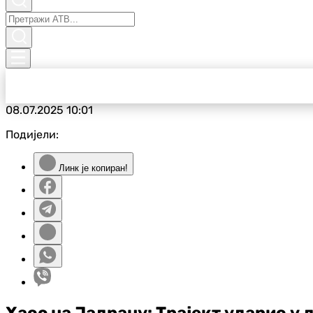
08.07.2025
10:01
Подијели:
Линк је копиран!
Хаос на Јадрану: Трајект ударио у 