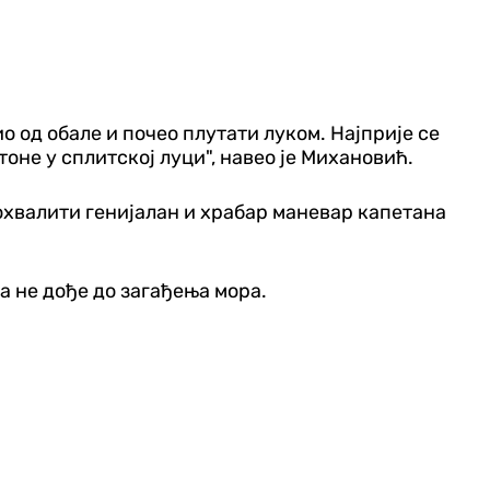
ио од обале и почео плутати луком. Најприје се
оне у сплитској луци", навео је Михановић.
охвалити генијалан и храбар маневар капетана
а не дође до загађења мора.