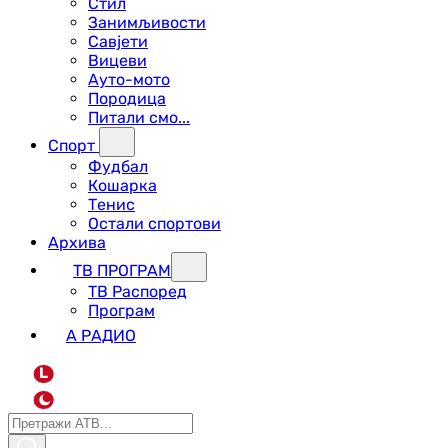
Стил
Занимљивости
Савјети
Вицеви
Ауто-мото
Породица
Питали смо...
Спорт
Фудбал
Кошарка
Тенис
Остали спортови
Архива
ТВ ПРОГРАМ
ТВ Распоред
Програм
А РАДИО
L