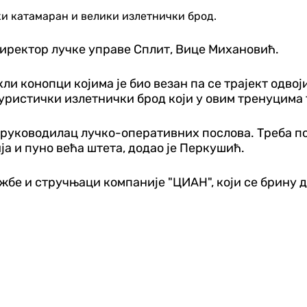
ики катамаран и велики излетнички брод.
иректор лучке управе Сплит, Вице Михановић.
ли конопци којима је био везан па се трајект одвој
туристички излетнички брод који у овим тренуцима т
, руководилац лучко-оперативних послова. Треба п
ија и пуно већа штета, додао је Перкушић.
жбе и стручњаци компаније "ЦИАН", који се брину д