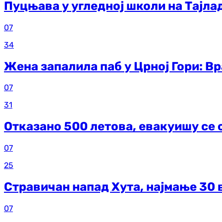
Пуцњава у угледној школи на Тајла
07
34
Жена запалила паб у Црној Гори: В
07
31
Отказано 500 летова, евакуишу се 
07
25
Стравичан напад Хута, најмање 30 
07