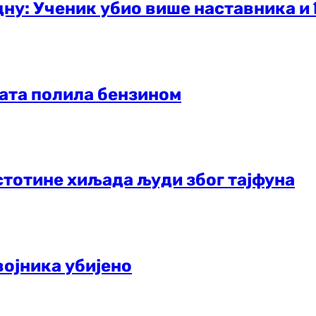
дну: Ученик убио више наставника и
рата полила бензином
стотине хиљада људи због тајфуна
војника убијено