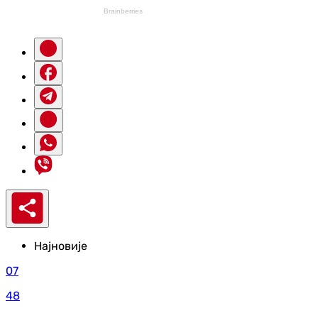
Најновије
07
48