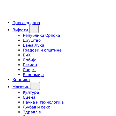
Преглед дана
Вијести
Република Српска
Друштво
Бања Лука
Градови и општине
БиХ
Србија
Регион
Свијет
Економија
Хроника
Магазин
Култура
Сцена
Наука и технологија
Љубав и секс
Здравље