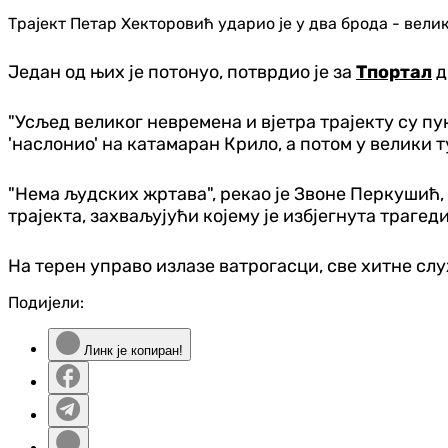
Трајект Петар Хекторовић ударио је у два брода - вел
Један од њих је потонуо, потврдио је за
Тпортал
д
"Усљед великог невремена и вјетра трајекту су пук
'наслонио' на катамаран Крило, а потом у велики 
"Нема људских жртава", рекао је Звоне Перкушић
трајекта, захваљујући којему је избјегнута трагед
На терен управо излазе ватрогасци, све хитне слу
Подијели:
Линк је копиран!