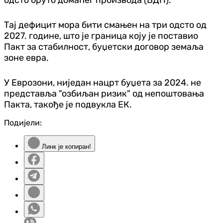
Тај дефицит мора бити смањен на три одсто од
2027. године, што је граница коју је поставио
Пакт за стабилност, буџетски договор земаља
зоне евра.
У Еврозони, ниједан нацрт буџета за 2024. не
представља "озбиљан ризик" од непоштовања
Пакта, такође је подвукла ЕК.
Подијели:
Линк је копиран!