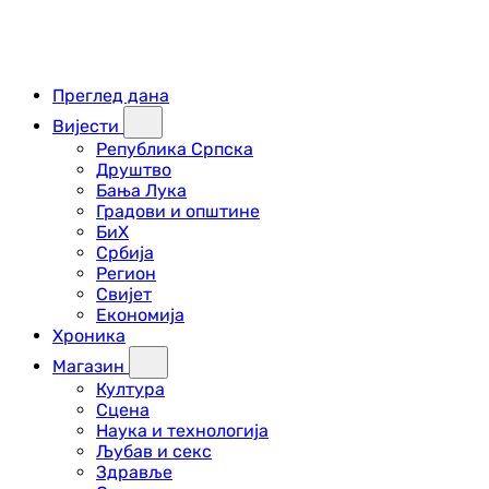
Преглед дана
Вијести
Република Српска
Друштво
Бања Лука
Градови и општине
БиХ
Србија
Регион
Свијет
Економија
Хроника
Магазин
Култура
Сцена
Наука и технологија
Љубав и секс
Здравље