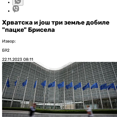
Хрватска и још три земље добиле
"пацке" Брисела
Извор:
Б92
22.11.2023
08:11