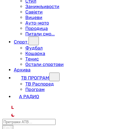
Стил
Занимљивости
Савјети
Вицеви
Ауто-мото
Породица
Питали смо...
Спорт
Фудбал
Кошарка
Тенис
Остали спортови
Архива
ТВ ПРОГРАМ
ТВ Распоред
Програм
А РАДИО
L