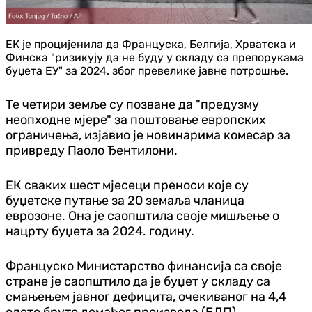
ЕК је процијенила да Француска, Белгија, Хрватска и
Финска "ризикују да не буду у складу са препорукама
буџета ЕУ" за 2024. због превелике јавне потрошње.
Те четири земље су позване да "предузму
неопходне мјере" за поштовање европских
ограничења, изјавио је новинарима комесар за
привреду Паоло Ђентилони.
ЕК сваких шест мјесеци преноси које су
буџетске путање за 20 земаља чланица
еврозоне. Она је саопштила своје мишљење о
нацрту буџета за 2024. годину.
Француско Министарство финансија са своје
стране је саопштило да је буџет у складу са
смањењем јавног дефицита, очекиваног на 4,4
одсто бруто домаћег производа (БДП).