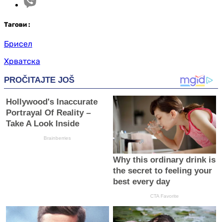
Таг
ови
:
Брисел
Хрватска