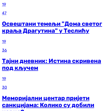
19
47
Освештани темељи "Дома светог
краља Драгутина" у Теслићу
19
36
Тајни дневник: Истина скривена
под кључем
19
30
Меморијални центар пријети
санкцијама: Колико су добили