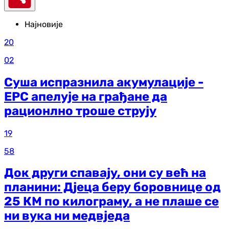
Најновије
20
02
Суша испразнила акумулације -
ЕРС апелује на грађане да
рационлно троше струју
19
58
Док други спавају, они су већ на
планини: Дјеца беру боровнице од
25 КМ по килограму, а не плаше се
ни вука ни медвједа