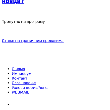
новца?
Тренутно на програму
Стање на граничним прелазима
О нама
Импресум
Контакт
Оглашавање
Услови коришћења
WEBMAIL