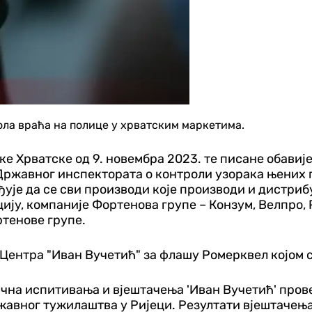
ола враћа на полице у хрватским маркетима.
 Хрватске од 9. новембра 2023. те писане обавије
Државног инспектората о контроли узорака њених п
ђује да се сви производи које производи и дистри
ју, компаније Фортенова групе – Конзум, Велпро, Р
ртенове групе.
Центра "Иван Вучетић" за флашу Ромерквел којом с
ична испитивања и вјештачења 'Иван Вучетић' пров
авног тужилаштва у Ријеци. Резултати вјештачења 