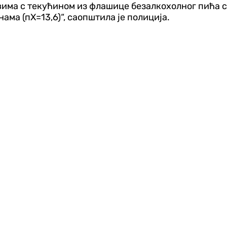
има с текућином из флашице безалкохолног пића с о
нама (пХ=13,6)“, саопштила је полиција.