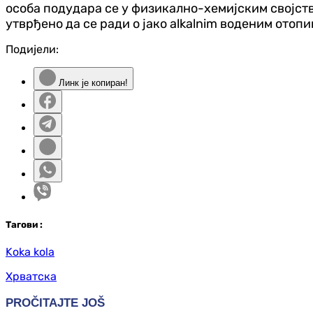
особа подудара се у физикално-хемијским својств
утврђено да се ради о јако alkalnim воденим отопи
Подијели:
Линк је копиран!
Таг
ови
:
Koka kola
Хрватска