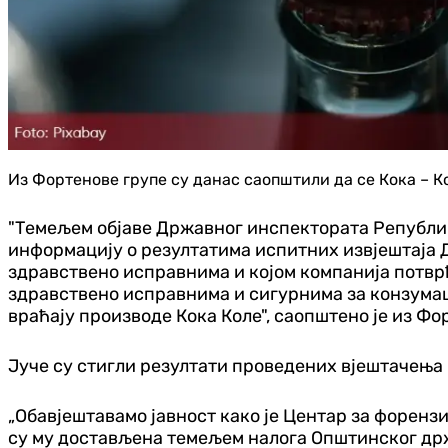
Из Фортенове групе су данас саопштили да се Кока – К
"Темељем објаве Државног инспектората Републике
информацију о резултатима испитних извјештаја 
здравствено исправнима и којом компанија потвр
здравствено исправнима и сигурнима за конзумаци
враћају производе Кока Коле", саопштено је из Фо
Јуче су стигли резултати проведених вјештачења 
„Обавјештавамо јавност како је Центар за форенз
су му достављена темељем налога Општинског држ