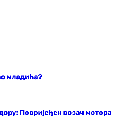
ао младића?
дору: Повријеђен возач мотора