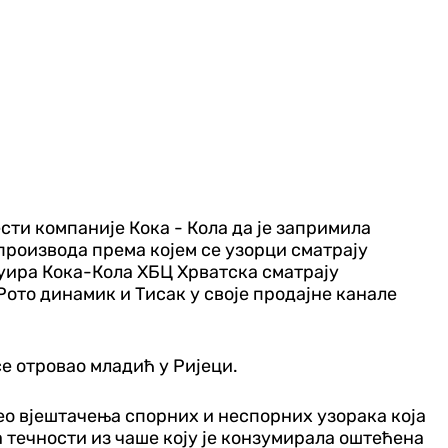
сти компаније Кока - Кола да је запримила
роизвода према којем се узорци сматрају
буира Кока-Кола ХБЦ Хрватска сматрају
ото динамик и Тисак у своје продајне канале
е отровао младић у Ријеци.
ео вјештачења спорних и неспорних узорака која
течности из чаше коју је конзумирала оштећена