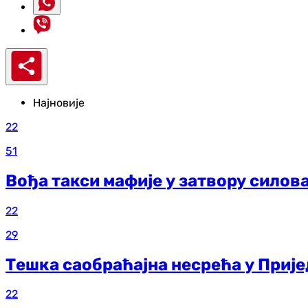
Најновије
22
51
Вођа такси мафије у затвору силов
22
29
Тешка саобраћајна несрећа у Прије
22