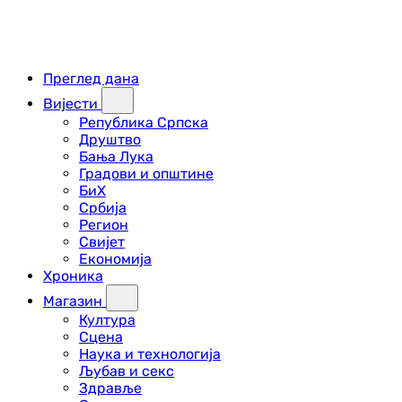
Преглед дана
Вијести
Република Српска
Друштво
Бања Лука
Градови и општине
БиХ
Србија
Регион
Свијет
Економија
Хроника
Магазин
Култура
Сцена
Наука и технологија
Љубав и секс
Здравље