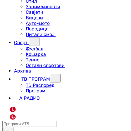
Стил
Занимљивости
Савјети
Вицеви
Ауто-мото
Породица
Питали смо...
Спорт
Фудбал
Кошарка
Тенис
Остали спортови
Архива
ТВ ПРОГРАМ
ТВ Распоред
Програм
А РАДИО
L